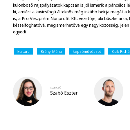
különböző rajzpályázatok kapcsán is jól ismerik a páncélos 
ki, amiért a kavicsfogú álteknős még inkább beírja magát a k
is, a Pro Veszprém Nonprofit Kft. vezetője, aki büszke arra, 
kézzelfoghatóvá, megismerhetővé egy nagy közösség, jelen
egyedi.
kultúra
Brányi Mária
képzőművészet
Csík Richá
SZERZŐ
Szabó Eszter