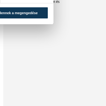
közönséget Veszprémben és
Balatonfüreden.
dennek a megengedése