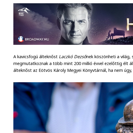
A kavicsfogú álteknőst
Laczkó Dezső
nek köszönheti a világ,
megmutatkoznak a több mint 200 millió évvel ezelőttig élt ál
álteknőst az Eötvös Károly Megyei Könyvtárnál, ha nem úgy,