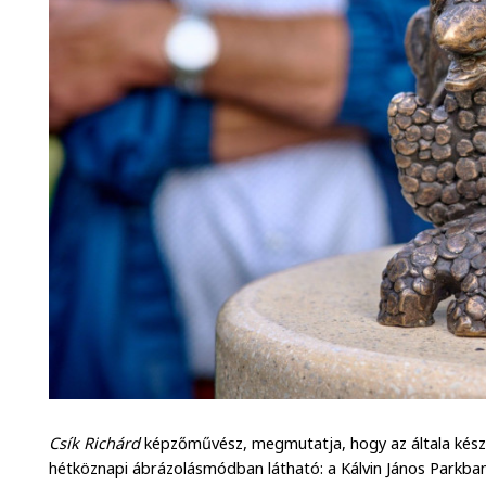
Csík Richárd
képzőművész, megmutatja, hogy az általa készí
hétköznapi ábrázolásmódban látható: a Kálvin János Parkba