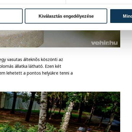
Kiválasztás engedélyezése
Min
egy vasutas álteknős köszönti az
omás állatka látható. Ezen két
em lehetett a pontos helyükre tenni a