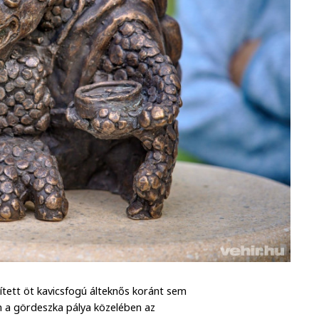
tett öt kavicsfogú álteknős koránt sem
n a gördeszka pálya közelében az