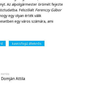
lényt. Az alpolgármester örömét fejezte
öztudatba. Felszólalt
Ferenczy Gábor
hogy egy olyan érték válik
 esetben egy város számára, ami
rd
kavicsfogú álteknős
FOTÓS
Domján Attila