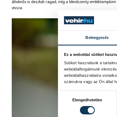
álteknős is deszkát ragad, míg a Mindszenty emléktemplom m
vissza.
Beleegyezés
Ez a weboldal sütiket haszn
Sütiket használunk a tartal
weboldalforgalmunk elemzésé
weboldalhasználatra vonatko
számukra vagy az Ön által ha
Hozzájárulás kiválasztása
Elengedhetetlen