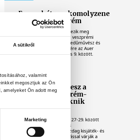
Ezen a héten a komolyzene
fővárosa Veszprém
Idén 12. alkalommal rendezik meg
Veszprémben a világhírű, veszprémi
születésű Auer Lipót hegedűművész és
A sütikről
zenepedagógus tiszteletére az Auer
Fesztivált, augusztus 3. és 9. között.
KULTÚRA
tosításához, valamint
einkkel megosztjuk az Ön
Osvárt Andrea lesz a
l, amelyeket Ön adott meg
megújult Veszprém-
Balaton Filmpiknik
házigazdája
A Filmpikniken augusztus 27-29. között
Marketing
csaknem hatvan játék- és
dokumentumfilmmel, gazdag kisjáték- és
animációs filmes válogatással várják a