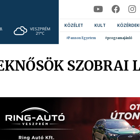
KÖZÉLET
KULT
KÖZÉRDEK
VESZPRÉM
8.
21°C
#Pannon Egyetem
#programajánló
EKNŐSÖK SZOBRAI L