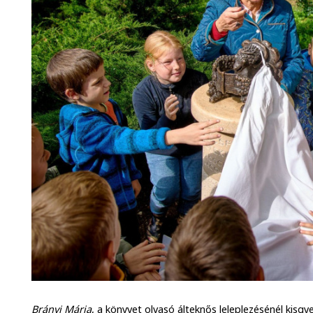
Brányi Mária
, a könyvet olvasó álteknős leleplezésénél kisgy