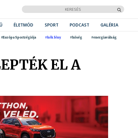
Ű
ÉLETMÓD
SPORT
PODCAST
GALÉRIA
#Európa Sportrégiója
#kék fény
#hőség
#energiaválság
EPTÉK EL A