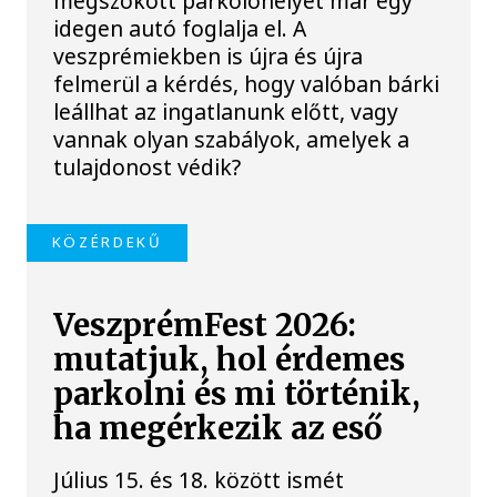
megszokott parkolóhelyet már egy
idegen autó foglalja el. A
veszprémiekben is újra és újra
felmerül a kérdés, hogy valóban bárki
leállhat az ingatlanunk előtt, vagy
vannak olyan szabályok, amelyek a
tulajdonost védik?
KÖZÉRDEKŰ
VeszprémFest 2026:
mutatjuk, hol érdemes
parkolni és mi történik,
ha megérkezik az eső
Július 15. és 18. között ismét