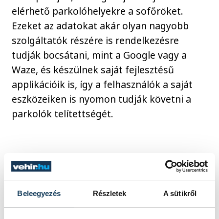
elérhető parkolóhelyekre a sofőröket.
Ezeket az adatokat akár olyan nagyobb
szolgáltatók részére is rendelkezésre
tudják bocsátani, mint a Google vagy a
Waze, és készülnek saját fejlesztésű
applikációik is, így a felhasználók a saját
eszközeiken is nyomon tudják követni a
parkolók telítettségét.
Porga Gyula
Beleegyezés
Részletek
A sütikről
Európa Kulturális Fővárosa
VKSZ Zrt
parkolás
Mészáros Zoltán