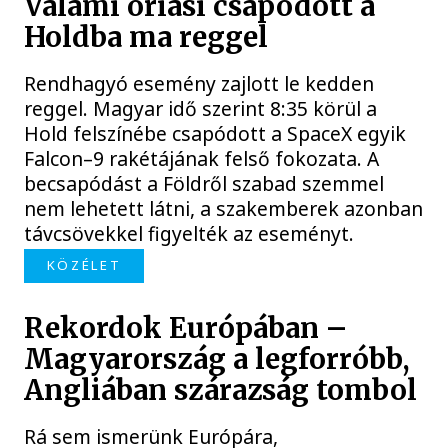
Valami óriási csapódott a
Holdba ma reggel
Rendhagyó esemény zajlott le kedden
reggel. Magyar idő szerint 8:35 körül a
Hold felszínébe csapódott a SpaceX egyik
Falcon–9 rakétájának felső fokozata. A
becsapódást a Földről szabad szemmel
nem lehetett látni, a szakemberek azonban
távcsövekkel figyelték az eseményt.
KÖZÉLET
Rekordok Európában –
Magyarország a legforróbb,
Angliában szárazság tombol
Rá sem ismerünk Európára,