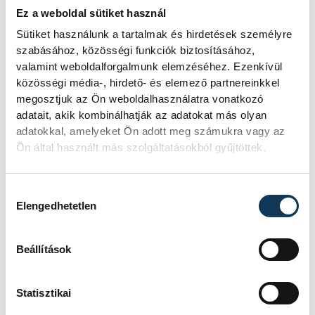
Ez a weboldal sütiket használ
Temesvári Balázs
Sütiket használunk a tartalmak és hirdetések személyre
szabásához, közösségi funkciók biztosításához,
valamint weboldalforgalmunk elemzéséhez. Ezenkívül
közösségi média-, hirdető- és elemező partnereinkkel
megosztjuk az Ön weboldalhasználatra vonatkozó
adatait, akik kombinálhatják az adatokat más olyan
SZERZŐ
FOTÓS
adatokkal, amelyeket Ön adott meg számukra vagy az
Schöngrundtner
Domján
Ön által használt más szolgáltatásokból gyűjtöttek.
Tamás
Attila
Hozzájárulás kiválasztása
Elengedhetetlen
Beállítások
Statisztikai