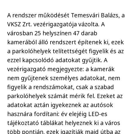
A rendszer működését Temesvári Balázs, a
VKSZ Zrt. vezérigazgatója vázolta. A
városban 25 helyszínen 47 darab
kamerából álló rendszert építenek ki, ezek
a parkolóhelyek telítettségét figyelik és az
ezzel kapcsolódó adatokat gyűjtik. A
vezérigazgató megjegyezte: a kamerák
nem gyűjtenek személyes adatokat, nem
figyelik a rendszámokat, csak a szabad
parkolóhelyek számát mérik fel. Ezeket az
adatokat aztán igyekeznek az autósok
hasznára fordítani: év elejéig LED-es
tájékoztató táblákat helyeznek ki a város
több pontján, ezek igazítják majd útba az