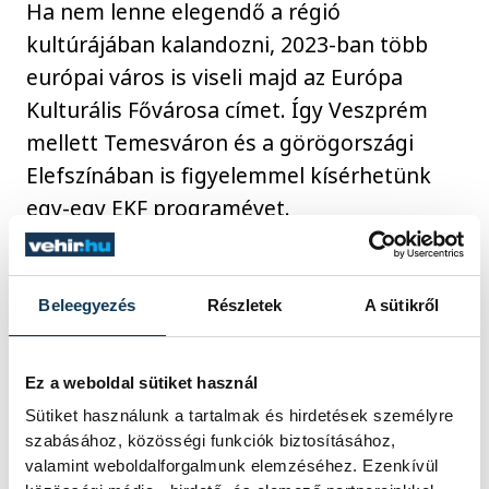
Ha nem lenne elegendő a régió
kultúrájában kalandozni, 2023-ban több
európai város is viseli majd az Európa
Kulturális Fővárosa címet. Így Veszprém
mellett Temesváron és a görögországi
Elefszínában is figyelemmel kísérhetünk
egy-egy EKF programévet.
2020 óta számos sikeres rendezvényt,
Beleegyezés
Részletek
A sütikről
kezdeményezt tudhatunk magunk mögött
és már megkezdtük a közös munkát a
régió csaknem 120 településével is,
Ez a weboldal sütiket használ
amelyek Veszprémmel együtt mind-mind
Sütiket használunk a tartalmak és hirdetések személyre
szabásához, közösségi funkciók biztosításához,
viselhetik majd a megtisztelő Európa
valamint weboldalforgalmunk elemzéséhez. Ezenkívül
Kulturális Fővárosa címet.