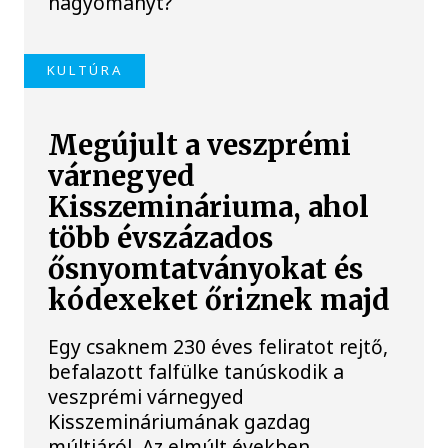
hagyományt?
KULTÚRA
Megújult a veszprémi
várnegyed
Kisszemináriuma, ahol
több évszázados
ősnyomtatványokat és
kódexeket őriznek majd
Egy csaknem 230 éves feliratot rejtő,
befalazott falfülke tanúskodik a
veszprémi várnegyed
Kisszemináriumának gazdag
múltjáról. Az elmúlt években