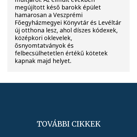
megújított késő barokk épület
hamarosan a Veszprémi
Főegyházmegyei Könyvtár és Levéltár
új otthona lesz, ahol díszes kódexek,
középkori oklevelek,
ősnyomtatványok és
felbecsülhetetlen értékű kötetek
kapnak majd helyet.
TOVÁBBI CIKKEK