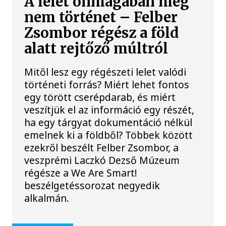
A lelet önmagában még
nem történet – Felber
Zsombor régész a föld
alatt rejtőző múltról
Mitől lesz egy régészeti lelet valódi
történeti forrás? Miért lehet fontos
egy törött cserépdarab, és miért
veszítjük el az információ egy részét,
ha egy tárgyat dokumentáció nélkül
emelnek ki a földből? Többek között
ezekről beszélt Felber Zsombor, a
veszprémi Laczkó Dezső Múzeum
régésze a We Are Smart!
beszélgetéssorozat negyedik
alkalmán.