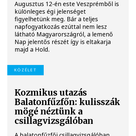
Augusztus 12-én este Veszprémből is
különleges égi jelenséget
figyelhetünk meg. Bár a teljes
napfogyatkozás ezúttal nem lesz
látható Magyarországról, a lemenő
Nap jelentős részét így is eltakarja
majd a Hold.
KÖZÉLET
Kozmikus utazás
Balatonfűzfőn: kulisszák
mögé néztünk a
csillagvizsgálóban
A balatonfűzfői csillagvizsgálóban