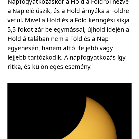
Napfogyatkozáskor a Hold a Földről nézve
a Nap elé úszik, és a Hold árnyéka a Földre
vetül. Mivel a Hold és a Föld keringési síkja
5,5 fokot zár be egymással, újhold idején a
Hold általában nem a Föld és a Nap
egyenesén, hanem attól feljebb vagy
lejjebb tartózkodik. A napfogyatkozás így
ritka, és különleges esemény.