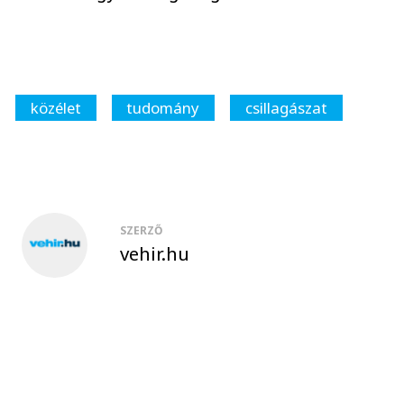
közélet
tudomány
csillagászat
SZERZŐ
vehir.hu