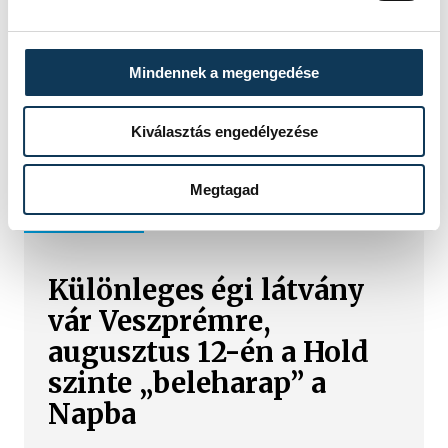
Az év legsűrűbb csillagászati napján,
augusztus 12-én éjjel tetőzik majd a
Perseidák hullócsillagraj, de
Mindennek a megengedése
ugyanezen a napon részleges
napfogyatkozást is meg lehet majd
Kiválasztás engedélyezése
figyelni.
Megtagad
KÖZÉLET
Különleges égi látvány
vár Veszprémre,
augusztus 12-én a Hold
szinte „beleharap” a
Napba