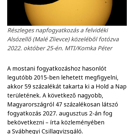
Részleges napfogyatkozás a felvidéki
Alsózellő (Malé Zlievce) közeléből fotózva
2022. október 25-én. MTI/Komka Péter
A mostani fogyatkozáshoz hasonlót
legutóbb 2015-ben lehetett megfigyelni,
akkor 59 százalékát takarta ki a Hold a Nap
területének. A következő nagyobb,
Magyarországról 47 százalékosan látszó
fogyatkozás 2027. augusztus 2-án fog
bekövetkezni – írta közleményében
a Svábhegyi Csillagvizsgáló.