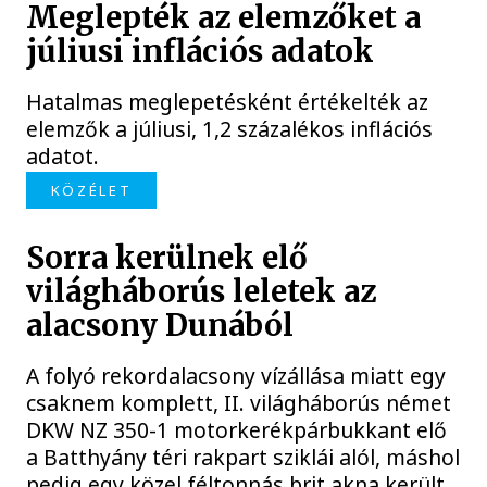
Meglepték az elemzőket a
júliusi inflációs adatok
Hatalmas meglepetésként értékelték az
elemzők a júliusi, 1,2 százalékos inflációs
adatot.
KÖZÉLET
Sorra kerülnek elő
világháborús leletek az
alacsony Dunából
A folyó rekordalacsony vízállása miatt egy
csaknem komplett, II. világháborús német
DKW NZ 350-1 motorkerékpárbukkant elő
a Batthyány téri rakpart sziklái alól, máshol
pedig egy közel féltonnás brit akna került