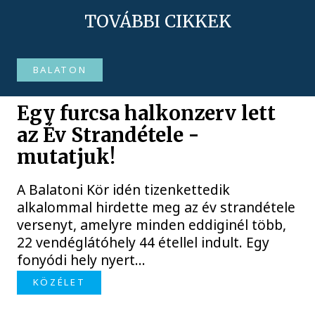
TOVÁBBI CIKKEK
BALATON
Egy furcsa halkonzerv lett
az Év Strandétele -
mutatjuk!
A Balatoni Kör idén tizenkettedik
alkalommal hirdette meg az év strandétele
versenyt, amelyre minden eddiginél több,
22 vendéglátóhely 44 étellel indult. Egy
fonyódi hely nyert...
KÖZÉLET