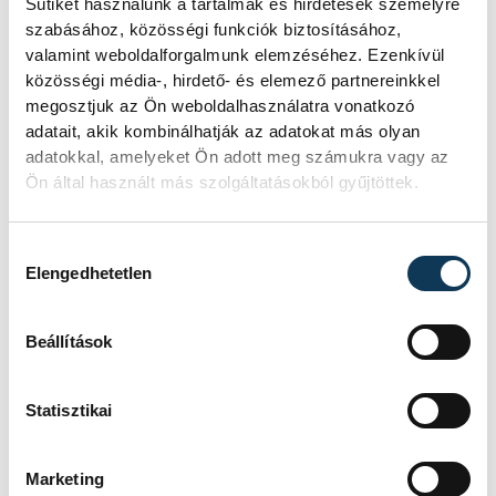
Sütiket használunk a tartalmak és hirdetések személyre
szabásához, közösségi funkciók biztosításához,
valamint weboldalforgalmunk elemzéséhez. Ezenkívül
közösségi média-, hirdető- és elemező partnereinkkel
megosztjuk az Ön weboldalhasználatra vonatkozó
adatait, akik kombinálhatják az adatokat más olyan
adatokkal, amelyeket Ön adott meg számukra vagy az
Ön által használt más szolgáltatásokból gyűjtöttek.
Hozzájárulás kiválasztása
Elengedhetetlen
TOVÁBBI CIKKEK
KÖZÉLET
Beállítások
Augusztus 12-én
Statisztikai
napfogyatkozás és
csillaghullás is vár ránk
Marketing