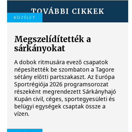
TOVÁBBI CIKKEK
KÖZÉLET
Megszelídítették a
sárkányokat
A dobok ritmusára evező csapatok
népesítették be szombaton a Tagore
sétány előtti partszakaszt. Az Európa
Sportrégiója 2026 programsorozat
részeként megrendezett Sárkányhajó
Kupán civil, céges, sportegyesületi és
belügyi egységek csaptak össze a
vízen.