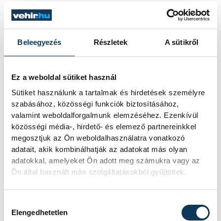
A megnyitóünnepség további részében a
megjelentek egy pódiumbeszélgetés
Beleegyezés
Részletek
A sütikről
keretében járták körbe az éndiő
kérdéskörét és, hogy miért fontos a
Ez a weboldal sütiket használ
mindennapokban, hogy jelen legyenek ilyen
Sütiket használunk a tartalmak és hirdetések személyre
időszakok is az életünkben, majd egy jó
szabásához, közösségi funkciók biztosításához,
hangulatú vacsorával zárták az estet.
valamint weboldalforgalmunk elemzéséhez. Ezenkívül
közösségi média-, hirdető- és elemező partnereinkkel
megosztjuk az Ön weboldalhasználatra vonatkozó
adatait, akik kombinálhatják az adatokat más olyan
adatokkal, amelyeket Ön adott meg számukra vagy az
Ön által használt más szolgáltatásokból gyűjtöttek.
Hozzájárulás kiválasztása
Elengedhetetlen