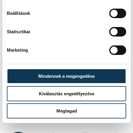
Beállítások
Statisztikai
Az Énidő Életmód- és sportközpont
Marketing
programjait
ide kattintva
lehet megismerni.
Mindennek a megengedése
közélet
egészség
életmód
Kiválasztás engedélyezése
énidő
Megtagad