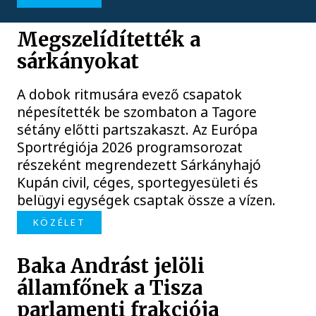
Megszelídítették a
sárkányokat
A dobok ritmusára evező csapatok
népesítették be szombaton a Tagore
sétány előtti partszakaszt. Az Európa
Sportrégiója 2026 programsorozat
részeként megrendezett Sárkányhajó
Kupán civil, céges, sportegyesületi és
belügyi egységek csaptak össze a vízen.
KÖZÉLET
Baka Andrást jelöli
államfőnek a Tisza
parlamenti frakciója