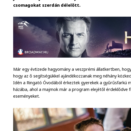
csomagokat szerdán délelőtt.
Már egy évtizede hagyomány a veszprémi állatkertben, hogy 
hogy az ő segítségükkel ajándékozzanak meg néhány közkedvelt
Idén a Ringató Óvodából érkeztek gyerekek a gyűrűsfarkú m
házába, ahol a majmok már a program elejétől érdeklődve fig
eseményeket.