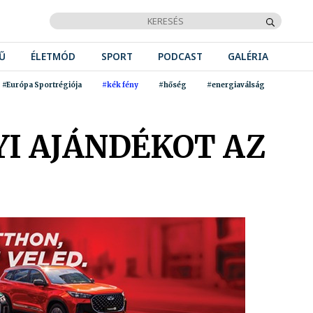
Ű
ÉLETMÓD
SPORT
PODCAST
GALÉRIA
#Európa Sportrégiója
#kék fény
#hőség
#energiaválság
I AJÁNDÉKOT AZ