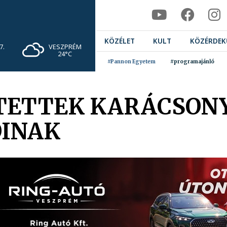
KÖZÉLET
KULT
KÖZÉRDEK
VESZPRÉM
7.
24°C
#Pannon Egyetem
#programajánló
TETTEK KARÁCSONY
ÓINAK