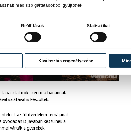
sznált más szolgáltatásokból gyűjtöttek.
Beállítások
Statisztikai
Kiválasztás engedélyezése
Min
 a tapasztalatok szerint a banánnak
al salátával is készültek.
ntelnek az állatvédelem témájának,
az óvodában is javában készülnek a
mmel várták a gyerekek.