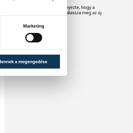
A Tisza-frakció kezdeményezte, hogy a
parlament jövő kedden válassza meg az új
köztársasági elnököt.
Marketing
dennek a megengedése