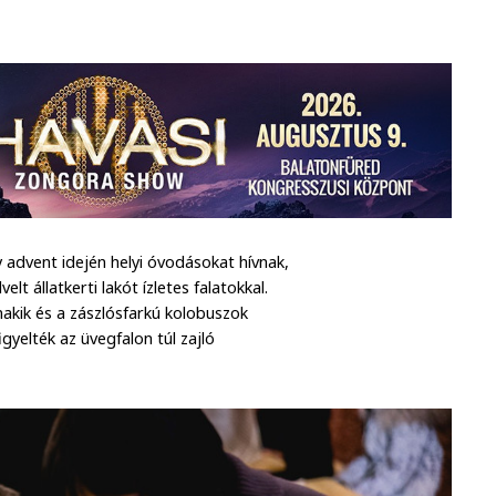
advent idején helyi óvodásokat hívnak,
 állatkerti lakót ízletes falatokkal.
akik és a zászlósfarkú kolobuszok
yelték az üvegfalon túl zajló