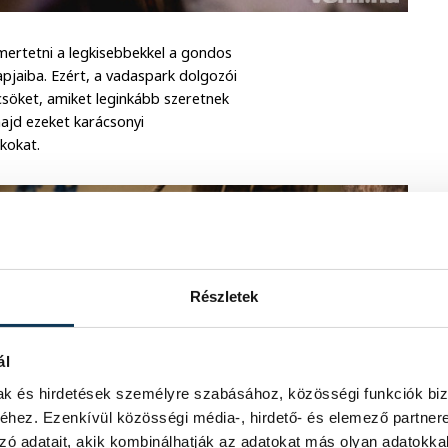
smertetni a legkisebbekkel a gondos
apjaiba. Ezért, a vadaspark dolgozói
csöket, amiket leginkább szeretnek
ajd ezeket karácsonyi
kokat.
Részletek
ál
mak és hirdetések személyre szabásához, közösségi funkciók biz
hez. Ezenkívül közösségi média-, hirdető- és elemező partner
zó adatait, akik kombinálhatják az adatokat más olyan adatokka