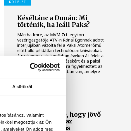
KÖZÉLET
Késéltánc a Dunán: Mi
történik, ha leáll Paks?
Mártha Imre, az MVM Zrt. egykori
vezérigazgatója ATV-n Rónai Egonnak adott
interjújában vázolta fel a Paksi Atomerőmű
előtt álló példátlan technológiai kihívásokat.
A szakember, aki korábban éveken át felelt a
hazai energetikai fejlesztésekért és a paksi
blokkok működéséért, arra figyelmeztet: az
erőmű olyan üzemállapotban van, amelyre
eredetileg nem tervezték.
A sütikről
KÖZÉLET
A Tisza-frakció
kezdeményezte, hogy jövő
tosításához, valamint
kedden legyen az
einkkel megosztjuk az Ön
államfőválasztás
l, amelyeket Ön adott meg