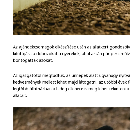
Az ajándékcsomagok elkészítése után az állatkert gondozói
kifutójára a dobozokat a gyerekek, ahol aztán pár perc múl
bontogatták azokat.
Az igazgatótól megtudtuk, az ünnepek alatt ugyanúgy nyitva l
kedvezmények mellett lehet majd látogatni, az utóbbi évek 
legtöbb állatházban a hideg ellenére is meg lehet tekinteni 
állatait.