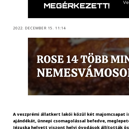
2022. DECEMBER 15. 11:14
A veszprémi állatkert lakói közül két majomcsapat 
ajándékát, ünnepi csomagolással befedve, meglepeté
Jézuska helyett viszont helyi óvodások állították ös