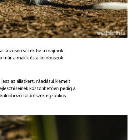
val közösen vitték be a majmok
va már a makik és a kolobuszok
esz az állatkert, ráadásul kiemelt
fejlesztéseinek köszönhetően pedig a
a különböző földrészek egzotikus