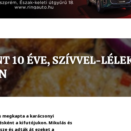
is megkapta a karácsonyi
sként a kifutójukon. Mikulás és
sze és adták át ezeket a