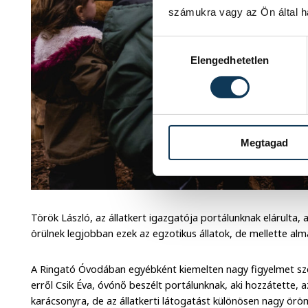
számukra vagy az Ön által ha
Hozzájárulás kiválasztása
Elengedhetetlen
Megtagad
Török László, az állatkert igazgatója portálunknak elárulta,
örülnek legjobban ezek az egzotikus állatok, de mellette almáv
A Ringató Óvodában egyébként kiemelten nagy figyelmet sze
erről Csik Éva, óvónő beszélt portálunknak, aki hozzátette, 
karácsonyra, de az állatkerti látogatást különösen nagy örö