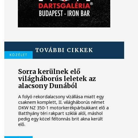
TOVÁBBI CIKKEK
KÖZÉLET
Sorra kerülnek elő
világháborús leletek az
alacsony Dunából
A folyó rekordalacsony vízállása miatt egy
csaknem komplett, II. világháborús német
DKW NZ 350-1 motorkerékpárbukkant elő a
Batthyány téri rakpart sziklái alól, máshol
pedig egy közel féltonnás brit akna került
elő.