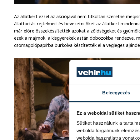
Az állatkert ezzel az akciójával nem titkoltan szeretné megi
állattartás rejtelmeit és bevezetni őket az állatkert mindenn
már előre összekészítették azokat a zöldségeket és gyümöl
ezek a majmok, a kisgyerekek aztán dobozokba rendezve, m
csomagolópapírba burkolva készítették el a végleges ajándé
Beleegyezés
Ez a weboldal sütiket haszn
Sütiket használunk a tartal
weboldalforgalmunk elemzésé
weboldalhasználatra vonatko