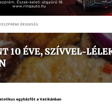
 VESZPRÉMI ÉRSEKSÉG
atolikus egyházfőt a Vatikánban