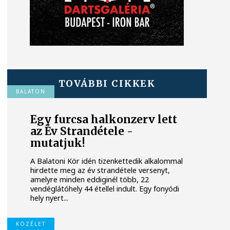
TOVÁBBI CIKKEK
BALATON
Egy furcsa halkonzerv lett
az Év Strandétele -
mutatjuk!
A Balatoni Kör idén tizenkettedik alkalommal
hirdette meg az év strandétele versenyt,
amelyre minden eddiginél több, 22
vendéglátóhely 44 étellel indult. Egy fonyódi
hely nyert...
KÖZÉLET