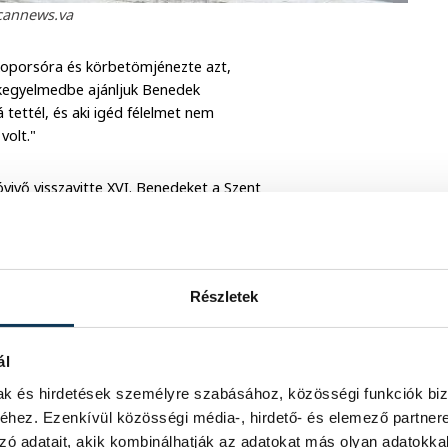
icannews.va
 koporsóra és körbetömjénezte azt,
 kegyelmedbe ajánljuk Benedek
tettél, és aki igéd félelmet nem
 volt."
vivő visszavitte XVI. Benedeket a Szent
eremónián helyezzék végső nyugalomra a
példa arra, hogy egy elhunyt pápát a
Részletek
ál
mak és hirdetések személyre szabásához, közösségi funkciók biz
hez. Ezenkívül közösségi média-, hirdető- és elemező partner
zó adatait, akik kombinálhatják az adatokat más olyan adatokka