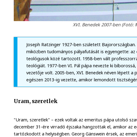
XVI. Benedek 2007-ben (Fotó: 
Joseph Ratzinger 1927-ben született Bajorországban. 
miközben tudományos pályafutását is egyengette: az 
teológusok közé tartozott. 1958-ben vált professzor
teológiát. 1977-ben VI. Pál pápa nevezte ki bíborossá
vezetője volt. 2005-ben, XVI. Benedek néven lépett a p
egészen 2013-ig vezette, amikor lemondott tisztségér
Uram, szeretlek
"Uram, szeretlek" – ezek voltak az emeritus pápa utolsó szav
december 31-ére virradó éjszaka hangzottak el, amikor az e
tartózkodott a helyiségben. Georg Gänswein érsek, az emeri