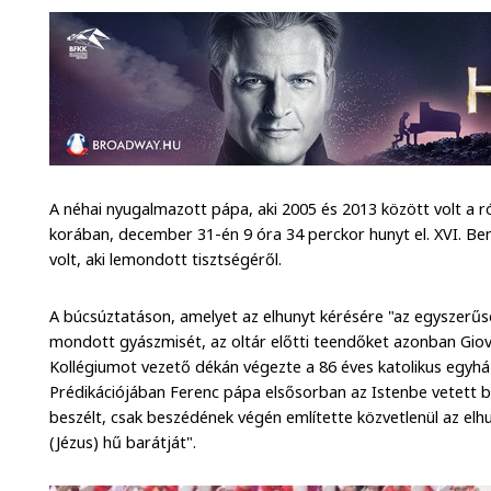
A néhai nyugalmazott pápa, aki 2005 és 2013 között volt a ró
korában, december 31-én 9 óra 34 perckor hunyt el. XVI. Be
volt, aki lemondott tisztségéről.
A búcsúztatáson, amelyet az elhunyt kérésére "az egyszerű
mondott gyászmisét, az oltár előtti teendőket azonban Giov
Kollégiumot vezető dékán végezte a 86 éves katolikus egyhá
Prédikációjában Ferenc pápa elsősorban az Istenbe vetett bi
beszélt, csak beszédének végén említette közvetlenül az elh
(Jézus) hű barátját".