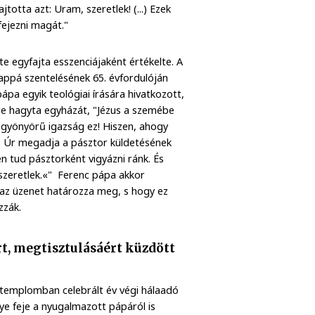
otta azt: Uram, szeretlek! (...) Ezek
ifejezni magát."
te egyfajta esszenciájaként értékelte. A
pappá szentelésének 65. évfordulóján
ápa egyik teológiai írására hivatkozott,
rre hagyta egyházát, "Jézus a szemébe
n gyönyörű igazság ez! Hiszen, ahogy
z Úr megadja a pásztor küldetésének
én tud pásztorként vigyázni ránk. És
szeretlek.«" Ferenc pápa akkor
z az üzenet határozza meg, s hogy ez
zzák.
t, megtisztulásáért küzdött
 templomban celebrált év végi hálaadó
e feje a nyugalmazott pápáról is