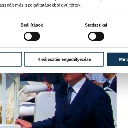
sznált más szolgáltatásokból gyűjtöttek.
Beállítások
Statisztikai
Kiválasztás engedélyezése
Min