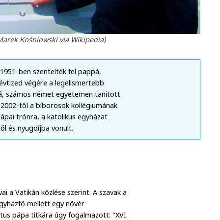
Marek Kośniowski via Wikipedia)
1951-ben szentelték fel pappá,
évtized végére a legelismertebb
rá, számos német egyetemen tanított
, 2002-től a bíborosok kollégiumának
ápai trónra, a katolikus egyházat
ől és nyugdíjba vonult.
ai a Vatikán közlése szerint. A szavak a
gyházfő mellett egy nővér
tus pápa titkára úgy fogalmazott: "XVI.