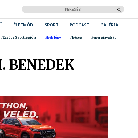
Ű
ÉLETMÓD
SPORT
PODCAST
GALÉRIA
#Európa Sportrégiója
#kék fény
#hőség
#energiaválság
. BENEDEK