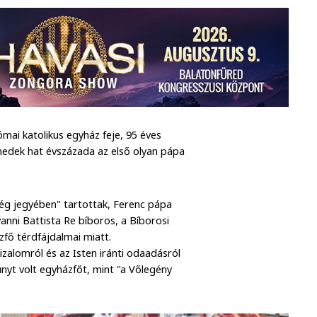
mai katolikus egyház feje, 95 éves
nedek hat évszázada az első olyan pápa
ség jegyében" tartottak, Ferenc pápa
anni Battista Re bíboros, a Bíborosi
zfő térdfájdalmai miatt.
zalomról és az Isten iránti odaadásról
unyt volt egyházfőt, mint "a Vőlegény