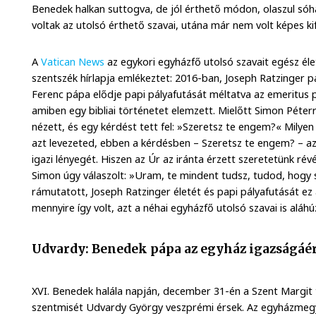
Benedek halkan suttogva, de jól érthető módon, olaszul sóhajt
voltak az utolsó érthető szavai, utána már nem volt képes k
A
Vatican News
az egykori egyházfő utolsó szavait egész éle
szentszék hírlapja emlékeztet: 2016-ban, Joseph Ratzinger 
Ferenc pápa elődje papi pályafutását méltatva az emeritus p
amiben egy bibliai történetet elemzett. Mielőtt Simon Péte
nézett, és egy kérdést tett fel: »Szeretsz te engem?« Milye
azt levezeted, ebben a kérdésben – Szeretsz te engem? – a
igazi lényegét. Hiszen az Úr az iránta érzett szeretetünk rév
Simon úgy válaszolt: »Uram, te mindent tudsz, tudod, hogy 
rámutatott, Joseph Ratzinger életét és papi pályafutását e
mennyire így volt, azt a néhai egyházfő utolsó szavai is aláhú
Udvardy: Benedek pápa az egyház igazságáér
XVI. Benedek halála napján, december 31-én a Szent Margit
szentmisét Udvardy György veszprémi érsek. Az egyházmegy