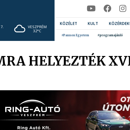
KÖZÉLET
KULT
KÖZÉRDEK
7.
VESZPRÉM
32°C
#Pannon Egyetem
#programajánló
RA HELYEZTÉK XVI