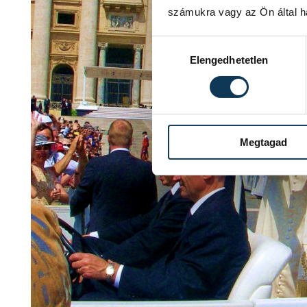
számukra vagy az Ön által ha
Hozzájárulás kiválasztása
Elengedhetetlen
Megtagad