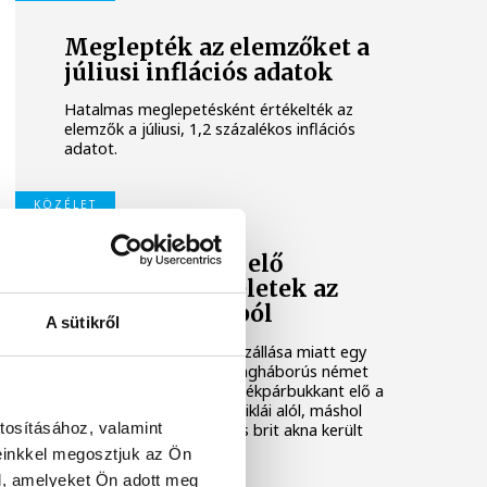
Meglepték az elemzőket a
júliusi inflációs adatok
Hatalmas meglepetésként értékelték az
elemzők a júliusi, 1,2 százalékos inflációs
adatot.
KÖZÉLET
Sorra kerülnek elő
világháborús leletek az
alacsony Dunából
A sütikről
A folyó rekordalacsony vízállása miatt egy
csaknem komplett, II. világháborús német
DKW NZ 350-1 motorkerékpárbukkant elő a
Batthyány téri rakpart sziklái alól, máshol
tosításához, valamint
pedig egy közel féltonnás brit akna került
elő.
einkkel megosztjuk az Ön
l, amelyeket Ön adott meg