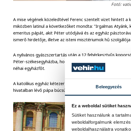
Fotó: vat
A mise végének közeledtével Ferenc szentelt vizet hintett a
miközben latinul a következőket mondta: "Irgalmas Atyánk,
emeritus pápát, akit Péter utódjává és az egyház pásztorává 
ismerő hirdetője, illetve az isteni misztériumok hű szolgálója
A nyilvános gyászszertartás után a 12 fehérkesztyűs koporsó
Péter-székesegyházba, hogy ott a nyilvánosságtól elzárt c
néhai egyházfőt.
A katolikus egyház kétezer éves történetében még nem volt 
Beleegyezés
hivatalban lévő pápa búcsúztasson.
Ez a weboldal sütiket haszn
Sütiket használunk a tartal
weboldalforgalmunk elemzésé
weboldalhasználatra vonatko