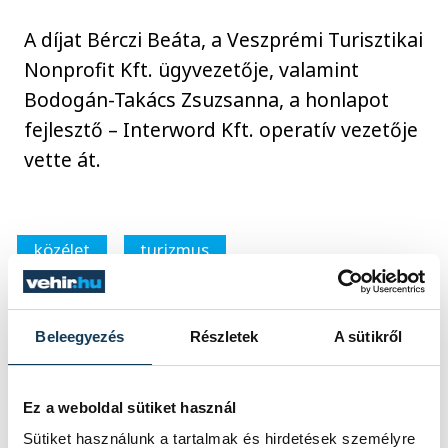
A díjat Bérczi Beáta, a Veszprémi Turisztikai
Nonprofit Kft. ügyvezetője, valamint
Bodogán-Takács Zsuzsanna, a honlapot
fejlesztő – Interword Kft. operatív vezetője
vette át.
közélet
turizmus
Beleegyezés
Részletek
A sütikről
SZERZŐ
vehir.hu
Ez a weboldal sütiket használ
Sütiket használunk a tartalmak és hirdetések személyre