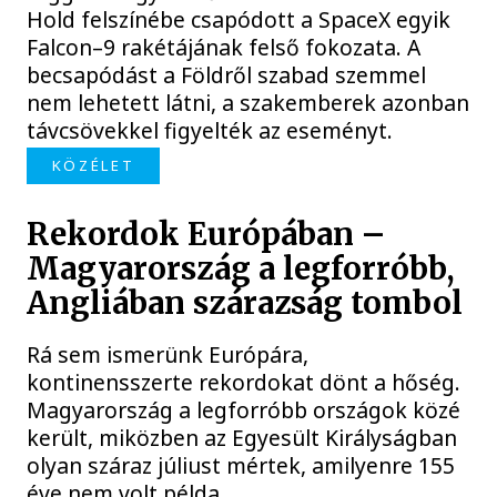
Hold felszínébe csapódott a SpaceX egyik
Falcon–9 rakétájának felső fokozata. A
becsapódást a Földről szabad szemmel
nem lehetett látni, a szakemberek azonban
távcsövekkel figyelték az eseményt.
KÖZÉLET
Rekordok Európában –
Magyarország a legforróbb,
Angliában szárazság tombol
Rá sem ismerünk Európára,
kontinensszerte rekordokat dönt a hőség.
Magyarország a legforróbb országok közé
került, miközben az Egyesült Királyságban
olyan száraz júliust mértek, amilyenre 155
éve nem volt példa.