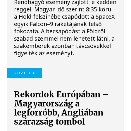
Rendhagyó esemény zajlott le kedden
reggel. Magyar idő szerint 8:35 körül
a Hold felszínébe csapódott a SpaceX
egyik Falcon–9 rakétájának felső
fokozata. A becsapódást a Földről
szabad szemmel nem lehetett látni, a
szakemberek azonban távcsövekkel
figyelték az eseményt.
KÖZÉLET
Rekordok Európában –
Magyarország a
legforróbb, Angliában
szárazság tombol