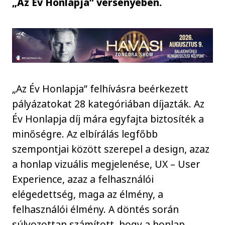
„Az Év Honlapja” versenyében.
„Az Év Honlapja” felhívásra beérkezett
pályázatokat 28 kategóriában díjazták. Az
Év Honlapja díj mára egyfajta biztosíték a
minőségre. Az elbírálás legfőbb
szempontjai között szerepel a design, azaz
a honlap vizuális megjelenése, UX – User
Experience, azaz a felhasználói
elégedettség, maga az élmény, a
felhasználói élmény. A döntés során
súlyozottan számított, hogy a honlap