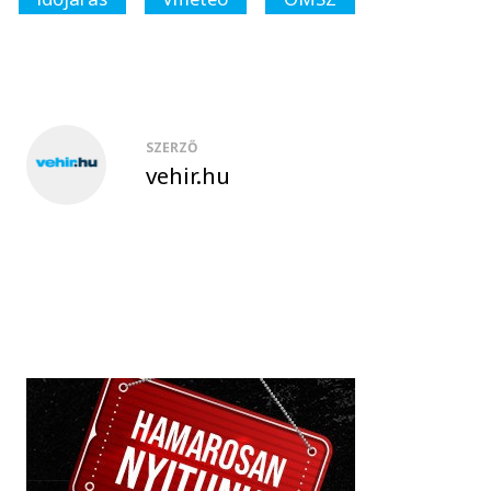
SZERZŐ
vehir.hu