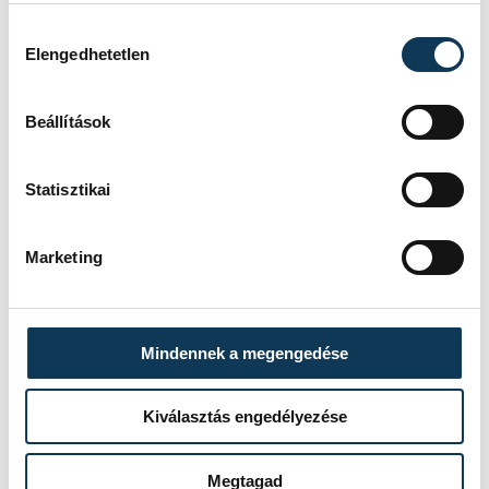
Hozzájárulás kiválasztása
Elengedhetetlen
Beállítások
TOVÁBBI CIKKEK
IDŐJÁRÁS
Statisztikai
Icipici felfrissülés
Marketing
IDŐJÁRÁS
Mindennek a megengedése
A legnehezebb nap
Kiválasztás engedélyezése
Megtagad