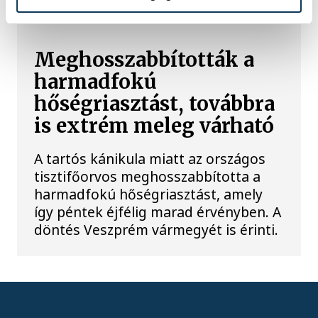
IDŐJÁRÁS
Meghosszabbították a
harmadfokú
hőségriasztást, továbbra
is extrém meleg várható
A tartós kánikula miatt az országos
tisztifőorvos meghosszabbította a
harmadfokú hőségriasztást, amely
így péntek éjfélig marad érvényben. A
döntés Veszprém vármegyét is érinti.