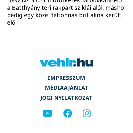
DKW NZ 350-1 motorkerékpárbukkant elő
a Batthyány téri rakpart sziklái alól, máshol
pedig egy közel féltonnás brit akna került
elő.
IMPRESSZUM
MÉDIAAJÁNLAT
JOGI NYILATKOZAT