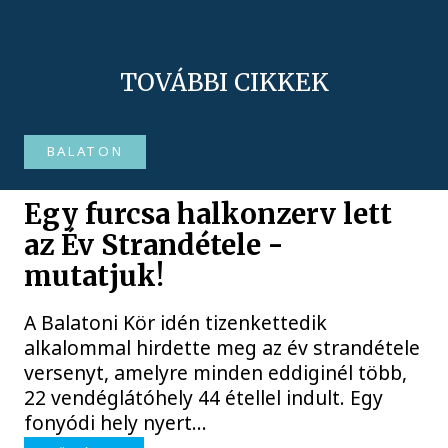
TOVÁBBI CIKKEK
BALATON
Egy furcsa halkonzerv lett
az Év Strandétele -
mutatjuk!
A Balatoni Kör idén tizenkettedik
alkalommal hirdette meg az év strandétele
versenyt, amelyre minden eddiginél több,
22 vendéglátóhely 44 étellel indult. Egy
fonyódi hely nyert...