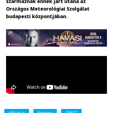
származnak ennek járt utána az
Országos Meteorológiai Szolgálat
budapesti központjában.
időjárás
Vmeteo
OMSZ