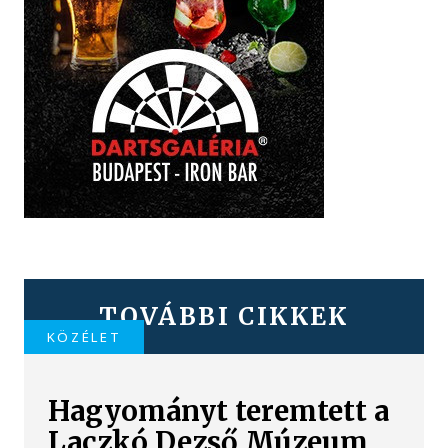
TOVÁBBI CIKKEK
KÖZÉLET
Hagyományt teremtett a
Laczkó Dezső Múzeum,