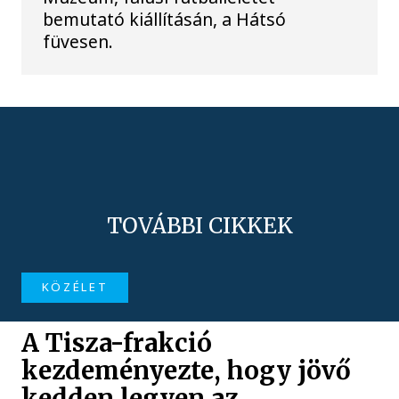
bemutató kiállításán, a Hátsó
füvesen.
TOVÁBBI CIKKEK
KÖZÉLET
A Tisza-frakció
kezdeményezte, hogy jövő
kedden legyen az