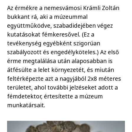
Az érmékre a nemesvámosi Krámli Zoltán
bukkant rá, aki a múzeummal
együttműködve, szabadidejében végez
kutatásokat fémkeresővel. (Ez a
tevékenység egyébként szigorúan
szabályozott és engedélyköteles.) Az első
érme megtalálása után alaposabban is
átfésülte a lelet környezetét, és miután
feltérképezte azt a nagyjából 2x8 méteres
területet, ahol további jelzéseket adott a
fémdetektor, értesítette a múzeum
munkatársait.