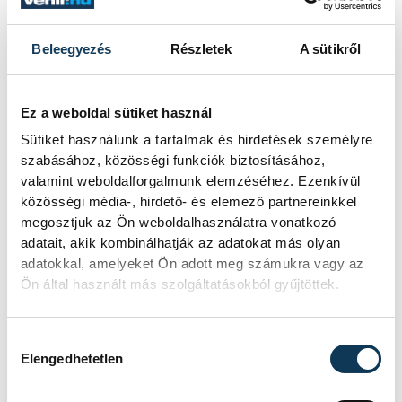
Beleegyezés
Részletek
A sütikről
Ez a weboldal sütiket használ
Sütiket használunk a tartalmak és hirdetések személyre
szabásához, közösségi funkciók biztosításához,
valamint weboldalforgalmunk elemzéséhez. Ezenkívül
közösségi média-, hirdető- és elemező partnereinkkel
A tervek szerint a település határában
megosztjuk az Ön weboldalhasználatra vonatkozó
megtalált leletegyüttest Nemesvámoson is
adatait, akik kombinálhatják az adatokat más olyan
adatokkal, amelyeket Ön adott meg számukra vagy az
kiállítják majd a jövőben – ígérte
Ön által használt más szolgáltatásokból gyűjtöttek.
Sövényházi Balázs polgármester.
Hozzájárulás kiválasztása
Elengedhetetlen
Navracsics Tibor