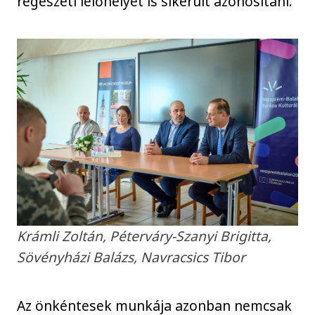
régészeti lelőhelyet is sikerült azonosítani.
Krámli Zoltán, Péterváry-Szanyi Brigitta,
Sövényházi Balázs, Navracsics Tibor
Az önkéntesek munkája azonban nemcsak