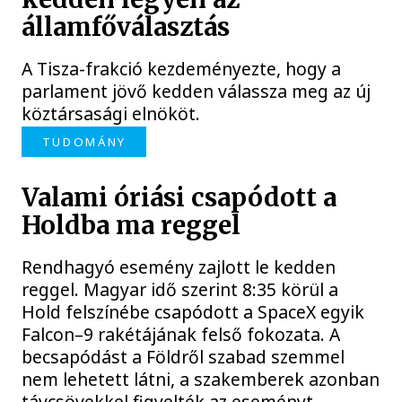
államfőválasztás
A Tisza-frakció kezdeményezte, hogy a
parlament jövő kedden válassza meg az új
köztársasági elnököt.
TUDOMÁNY
Valami óriási csapódott a
Holdba ma reggel
Rendhagyó esemény zajlott le kedden
reggel. Magyar idő szerint 8:35 körül a
Hold felszínébe csapódott a SpaceX egyik
Falcon–9 rakétájának felső fokozata. A
becsapódást a Földről szabad szemmel
nem lehetett látni, a szakemberek azonban
távcsövekkel figyelték az eseményt.