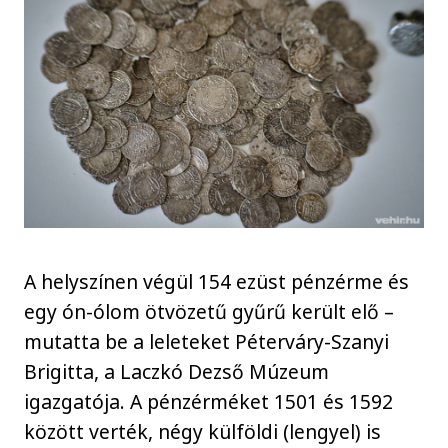
A helyszínen végül 154 ezüst pénzérme és
egy ón-ólom ötvözetű gyűrű került elő –
mutatta be a leleteket Péterváry-Szanyi
Brigitta, a Laczkó Dezső Múzeum
igazgatója. A pénzérméket 1501 és 1592
között verték, négy külföldi (lengyel) is