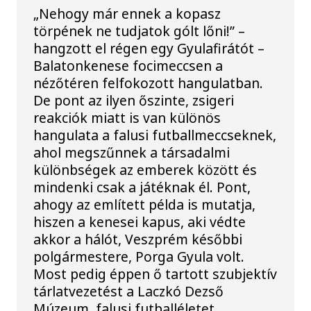
„Nehogy már ennek a kopasz
törpének ne tudjatok gólt lőni!” –
hangzott el régen egy Gyulafirátót –
Balatonkenese focimeccsen a
nézőtéren felfokozott hangulatban.
De pont az ilyen őszinte, zsigeri
reakciók miatt is van különös
hangulata a falusi futballmeccseknek,
ahol megszűnnek a társadalmi
különbségek az emberek között és
mindenki csak a játéknak él. Pont,
ahogy az említett példa is mutatja,
hiszen a kenesei kapus, aki védte
akkor a hálót, Veszprém későbbi
polgármestere, Porga Gyula volt.
Most pedig éppen ő tartott szubjektív
tárlatvezetést a Laczkó Dezső
Múzeum, falusi futballéletet