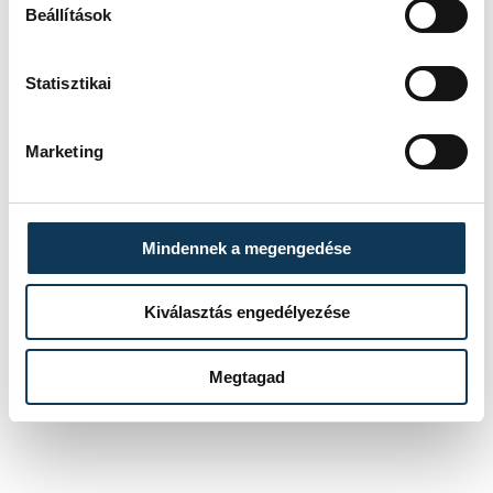
Beállítások
Laczkó Dezső Múzeum
Nemesvámos
régészet
Sövényházi Balázs
Statisztikai
Péterváry-Szanyi Brigitta
Marketing
Krámli Zoltán
Mindennek a megengedése
SZERZŐ
FOTÓS
Kiválasztás engedélyezése
Schöngrundtner
Domján
Tamás
Attila
Megtagad