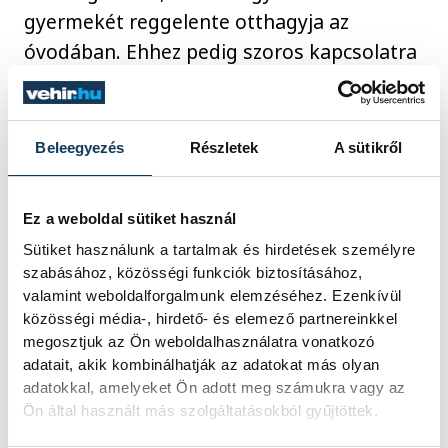
gyermekét reggelente otthagyja az
óvodában. Ehhez pedig szoros kapcsolatra
van szükség a nevelők és a szülők között,
ez a bál pedig kiváló alkalom arra a
Dózsavárosban, hogy ezt erősítsék.
Beleegyezés
Részletek
A sütikről
Az est így vette kezdetét, ahol a zenéről a
Ez a weboldal sütiket használ
helyi fiatalokból álló Írisz zenekar
Sütiket használunk a tartalmak és hirdetések személyre
gondoskodott.
szabásához, közösségi funkciók biztosításához,
valamint weboldalforgalmunk elemzéséhez. Ezenkívül
közösségi média-, hirdető- és elemező partnereinkkel
megosztjuk az Ön weboldalhasználatra vonatkozó
közélet
Hegedűs Barbara
adatait, akik kombinálhatják az adatokat más olyan
adatokkal, amelyeket Ön adott meg számukra vagy az
Dózsaváros
óvoda
Ön által használt más szolgáltatásokból gyűjtöttek.