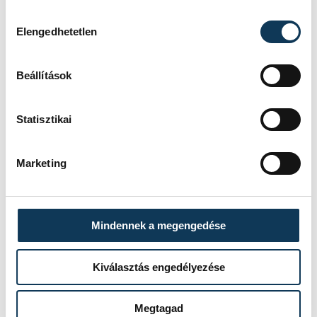
Vadvirág Óvoda
Hozzájárulás kiválasztása
Elengedhetetlen
Beállítások
FOTÓS
SZERZŐ
Domján
vehir.hu
Statisztikai
Attila
Marketing
Mindennek a megengedése
Kiválasztás engedélyezése
Megtagad