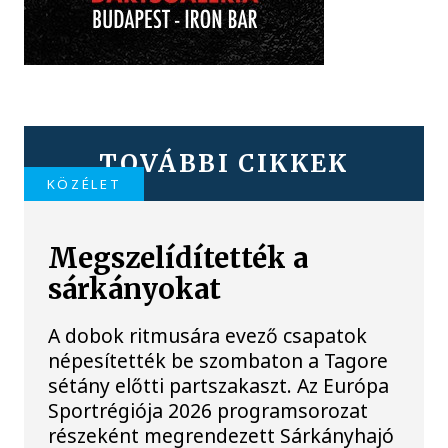
TOVÁBBI CIKKEK
KÖZÉLET
Megszelídítették a
sárkányokat
A dobok ritmusára evező csapatok
népesítették be szombaton a Tagore
sétány előtti partszakaszt. Az Európa
Sportrégiója 2026 programsorozat
részeként megrendezett Sárkányhajó