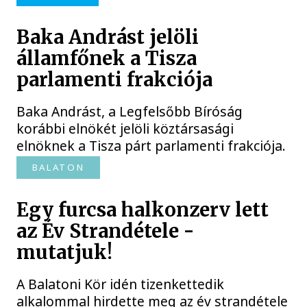
Baka Andrást jelöli
államfőnek a Tisza
parlamenti frakciója
Baka Andrást, a Legfelsőbb Bíróság
korábbi elnökét jelöli köztársasági
elnöknek a Tisza párt parlamenti frakciója.
BALATON
Egy furcsa halkonzerv lett
az Év Strandétele -
mutatjuk!
A Balatoni Kör idén tizenkettedik
alkalommal hirdette meg az év strandétele