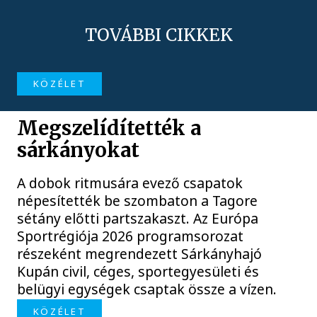
TOVÁBBI CIKKEK
KÖZÉLET
Megszelídítették a
sárkányokat
A dobok ritmusára evező csapatok
népesítették be szombaton a Tagore
sétány előtti partszakaszt. Az Európa
Sportrégiója 2026 programsorozat
részeként megrendezett Sárkányhajó
Kupán civil, céges, sportegyesületi és
belügyi egységek csaptak össze a vízen.
KÖZÉLET