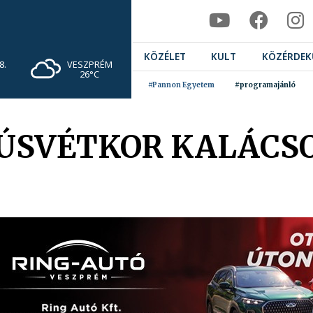
KÖZÉLET
KULT
KÖZÉRDEK
VESZPRÉM
8.
26°C
#Pannon Egyetem
#programajánló
ÚSVÉTKOR KALÁCSO