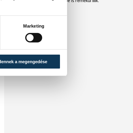
vagy akár sós süteménybe is remekül illik.
Marketing
dennek a megengedése