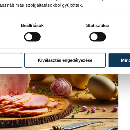
sznált más szolgáltatásokból gyűjtöttek.
Beállítások
Statisztikai
Kiválasztás engedélyezése
Min