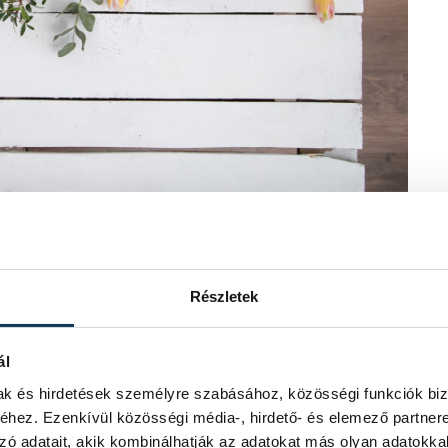
 koszorú alakúra fonták, a torma a
Részletek
vek egyike, más elméletek szerint
k más szerepe van: a böjt előtti utolsó
 el, a néphagyomány szerint volt, ahol
ál
ményében. A tojás pedig a
mak és hirdetések személyre szabásához, közösségi funkciók biz
 katolikus templomokban – a sonkával,
hez. Ezenkívül közösségi média-, hirdető- és elemező partner
elnek.
zó adatait, akik kombinálhatják az adatokat más olyan adatokka