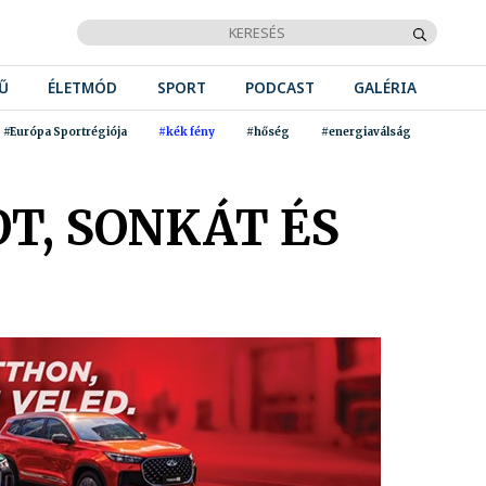
Ű
ÉLETMÓD
SPORT
PODCAST
GALÉRIA
#Európa Sportrégiója
#kék fény
#hőség
#energiaválság
T, SONKÁT ÉS