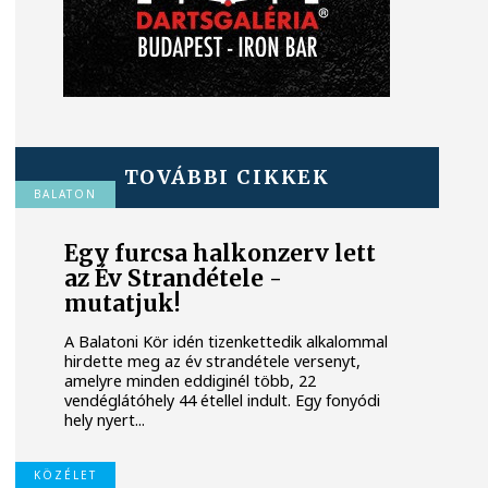
TOVÁBBI CIKKEK
BALATON
Egy furcsa halkonzerv lett
az Év Strandétele -
mutatjuk!
A Balatoni Kör idén tizenkettedik alkalommal
hirdette meg az év strandétele versenyt,
amelyre minden eddiginél több, 22
vendéglátóhely 44 étellel indult. Egy fonyódi
hely nyert...
KÖZÉLET