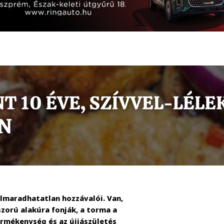
 elmaradhatatlan hozzávalói. Van,
zorú alakúra fonják, a torma a
rmékenység és az újjászületés