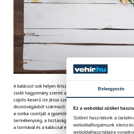
A kalácsot sok helyen Krisztus töviskoronájára emlékeztetve
Beleegyezés
zsidó hagyomány szerint a széderestén fogyasztott keserűfü
csípős-keserű íze Jézus szenvedéseire emlékeztet. A sonkána
disznóvágásból származó füstölt sonka pont húsvétra készült
Ez a weboldal sütiket haszn
a sonka csontját a gyümölcsfára akasztották a jó termés re
Sütiket használunk a tartal
termékenység, a tisztaság és az élet szimbóluma, amelyet a
weboldalforgalmunk elemzésé
a tormával és a kaláccsal együtt – húsvétvasárnap megszent
weboldalhasználatra vonatko