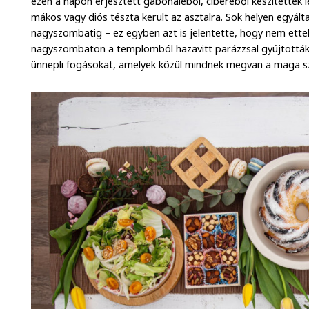
ezen a napon erjesztett gabonaléből, ciberéből készítettek l
mákos vagy diós tészta került az asztalra. Sok helyen egyál
nagyszombatig – ez egyben azt is jelentette, hogy nem ettek 
nagyszombaton a templomból hazavitt parázzsal gyújtották
ünnepli fogásokat, amelyek közül mindnek megvan a maga sz