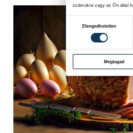
számukra vagy az Ön által ha
Hozzájárulás kiválasztása
Elengedhetetlen
Megtagad