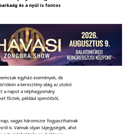
 barkaág és a nyúl is fontos
 nemcsak egyházi események, de
örtökön a keresztény világ az utolsó
 Ezt a napot a néphagyomány
ket főztek, például spenótból,
i nap, vagyis háromszor fogyaszthatnak
úsról is. Vannak olyan tájegységek, ahol