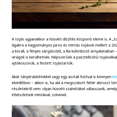
A tojás ugyanakkor a húsvéti díszítés központi eleme is. A „t
ágakra a hagyományos piros és mintás tojások mellett a 202
a korall, a fényes sárgászöld, a lila különböző árnyalataiban 
virágok is kerülhetnek. Népszerűek a pasztellszínű tojásokkal
ajtókoszorúk, a festett tojástartók.
Akár tányéralátétekkel vagy egy asztali futóval is könnyen
hú
ebédlőben – akkor is, ha alá a megszokott fehér abroszt ter
részletekről sem: olyan húsvéti szalvétákat válasszunk, ame
étkészletünk mintáival, színeivel.