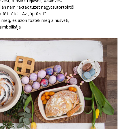
evest, máshol tejleves, bableves,
talán nem raktak tüzet nagycsütörtöktől
főtt ételt. Az „új tüzet”
 meg, és azon főzték meg a húsvéti,
imbolikája.