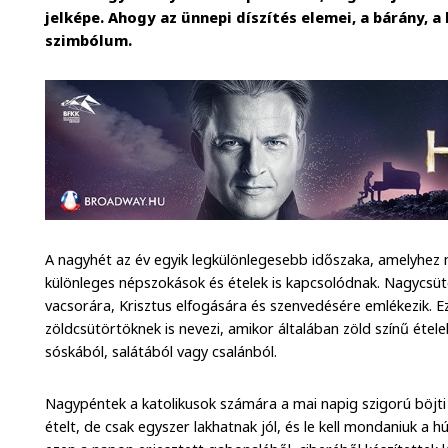
jelképe. Ahogy az ünnepi díszítés elemei, a bárány, a
szimbólum.
A nagyhét az év egyik legkülönlegesebb időszaka, amelyhez
különleges népszokások és ételek is kapcsolódnak. Nagycsüt
vacsorára, Krisztus elfogására és szenvedésére emlékezik.
zöldcsütörtöknek is nevezi, amikor általában zöld színű étele
sóskából, salátából vagy csalánból.
Nagypéntek a katolikusok számára a mai napig szigorú böjt
ételt, de csak egyszer lakhatnak jól, és le kell mondaniuk a h