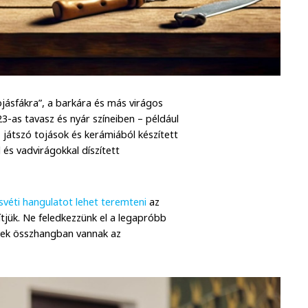
ojásfákra”, a barkára és más virágos
3-as tavasz és nyár színeiben – például
– játszó tojások és kerámiából készített
 és vadvirágokkal díszített
svéti hangulatot lehet teremteni
az
ítjük. Ne feledkezzünk el a legapróbb
lyek összhangban vannak az