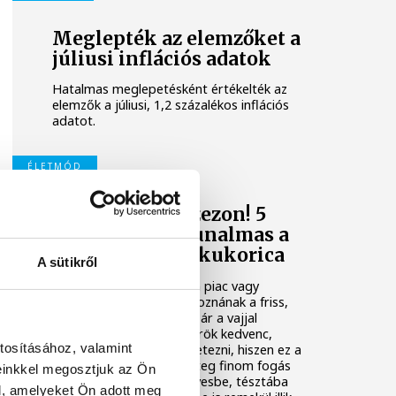
Meglepték az elemzőket a
júliusi inflációs adatok
Hatalmas meglepetésként értékelték az
elemzők a júliusi, 1,2 százalékos inflációs
adatot.
ÉLETMÓD
Itt a kukoricaszezon! 5
recept, ha már unalmas a
klasszikus főtt kukorica
A sütikről
Nyáron szinte nincs olyan piac vagy
zöldséges, ahol ne sorakoznának a friss,
zsenge kukoricacsövek. Bár a vajjal
megkent, főtt kukorica örök kedvenc,
tosításához, valamint
érdemes egy kicsit kísérletezni, hiszen ez a
sokoldalú zöldség rengeteg finom fogás
einkkel megosztjuk az Ön
alapja lehet. Salátába, levesbe, tésztába
l, amelyeket Ön adott meg