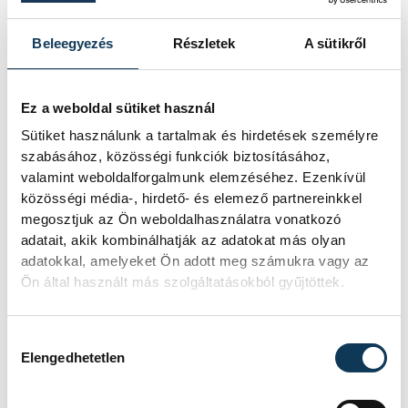
Beleegyezés
Részletek
A sütikről
Ez a weboldal sütiket használ
SZERZŐ
Sütiket használunk a tartalmak és hirdetések személyre
vehir.hu
szabásához, közösségi funkciók biztosításához,
valamint weboldalforgalmunk elemzéséhez. Ezenkívül
közösségi média-, hirdető- és elemező partnereinkkel
megosztjuk az Ön weboldalhasználatra vonatkozó
adatait, akik kombinálhatják az adatokat más olyan
adatokkal, amelyeket Ön adott meg számukra vagy az
Ön által használt más szolgáltatásokból gyűjtöttek.
Hozzájárulás kiválasztása
Elengedhetetlen