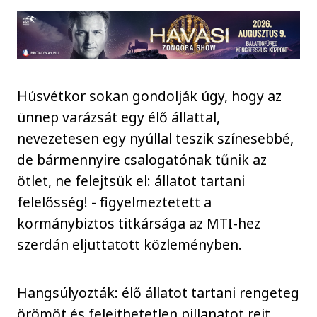
Húsvétkor sokan gondolják úgy, hogy az
ünnep varázsát egy élő állattal,
nevezetesen egy nyúllal teszik színesebbé,
de bármennyire csalogatónak tűnik az
ötlet, ne felejtsük el: állatot tartani
felelősség! - figyelmeztetett a
kormánybiztos titkársága az MTI-hez
szerdán eljuttatott közleményben.
Hangsúlyozták: élő állatot tartani rengeteg
örömöt és felejthetetlen pillanatot rejt