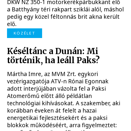
DKW NZ 350-1 motorkerékpárbukkant elő
a Batthyány téri rakpart sziklái alól, máshol
pedig egy közel féltonnás brit akna került
elő.
KÖZÉLET
Késéltánc a Dunán: Mi
történik, ha leáll Paks?
Mártha Imre, az MVM Zrt. egykori
vezérigazgatója ATV-n Rónai Egonnak
adott interjújában vázolta fel a Paksi
Atomerőmű előtt álló példátlan
technológiai kihívásokat. A szakember, aki
korábban éveken át felelt a hazai
energetikai fejlesztésekért és a paksi
blokkok működéséért, arra figyelmeztet: