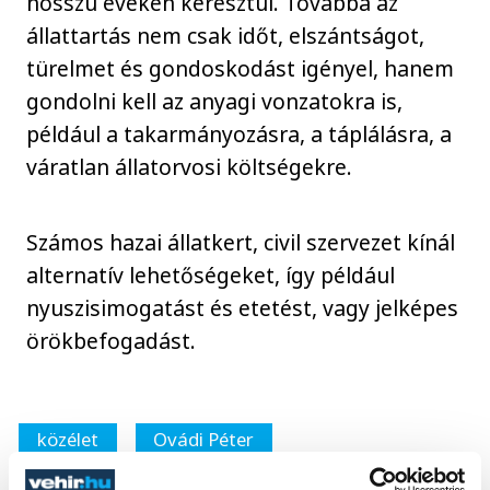
hosszú éveken keresztül. Továbbá az
állattartás nem csak időt, elszántságot,
türelmet és gondoskodást igényel, hanem
gondolni kell az anyagi vonzatokra is,
például a takarmányozásra, a táplálásra, a
váratlan állatorvosi költségekre.
Számos hazai állatkert, civil szervezet kínál
alternatív lehetőségeket, így például
nyuszisimogatást és etetést, vagy jelképes
örökbefogadást.
közélet
Ovádi Péter
állatvédelem
húsvét