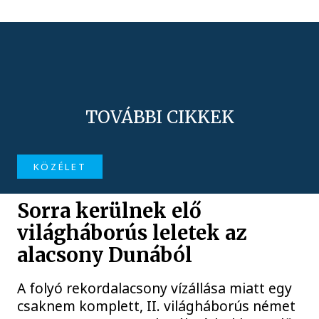
TOVÁBBI CIKKEK
KÖZÉLET
Sorra kerülnek elő
világháborús leletek az
alacsony Dunából
A folyó rekordalacsony vízállása miatt egy
csaknem komplett, II. világháborús német