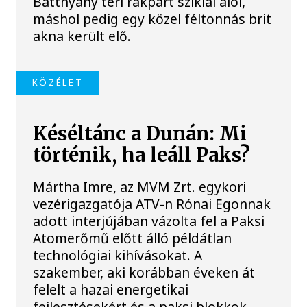
Batthyány téri rakpart sziklái alól,
máshol pedig egy közel féltonnás brit
akna került elő.
KÖZÉLET
Késéltánc a Dunán: Mi
történik, ha leáll Paks?
Mártha Imre, az MVM Zrt. egykori
vezérigazgatója ATV-n Rónai Egonnak
adott interjújában vázolta fel a Paksi
Atomerőmű előtt álló példátlan
technológiai kihívásokat. A
szakember, aki korábban éveken át
felelt a hazai energetikai
fejlesztésekért és a paksi blokkok