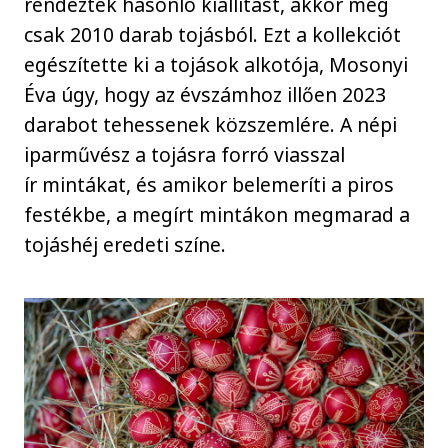
rendeztek hasonló kiállítást, akkor még
csak 2010 darab tojásból. Ezt a kollekciót
egészítette ki a tojások alkotója, Mosonyi
Éva úgy, hogy az évszámhoz illően 2023
darabot tehessenek közszemlére. A népi
iparművész a tojásra forró viasszal
ír mintákat, és amikor belemeríti a piros
festékbe, a megírt mintákon megmarad a
tojáshéj eredeti színe.