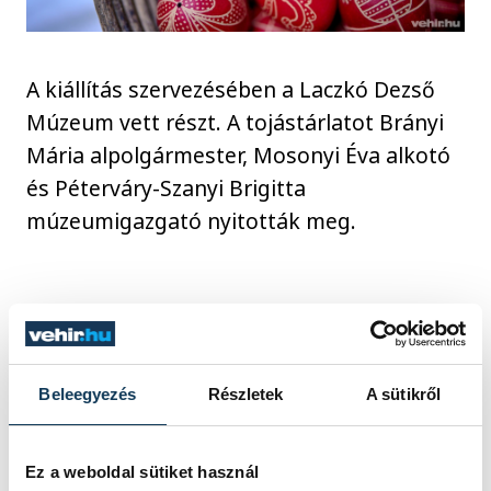
A kiállítás szervezésében a Laczkó Dezső
Múzeum vett részt. A tojástárlatot Brányi
Mária alpolgármester, Mosonyi Éva alkotó
és Péterváry-Szanyi Brigitta
múzeumigazgató nyitották meg.
Brányi Mária
húsvét
Cholnokyváros
Felker Zsolt
Beleegyezés
Részletek
A sütikről
Mosonyi Éva
Ez a weboldal sütiket használ