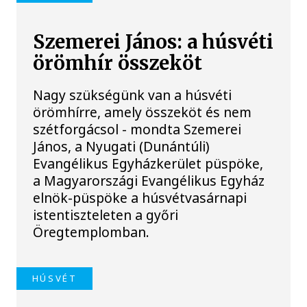
Szemerei János: a húsvéti
örömhír összeköt
Nagy szükségünk van a húsvéti
örömhírre, amely összeköt és nem
szétforgácsol - mondta Szemerei
János, a Nyugati (Dunántúli)
Evangélikus Egyházkerület püspöke,
a Magyarországi Evangélikus Egyház
elnök-püspöke a húsvétvasárnapi
istentiszteleten a győri
Öregtemplomban.
HÚSVÉT