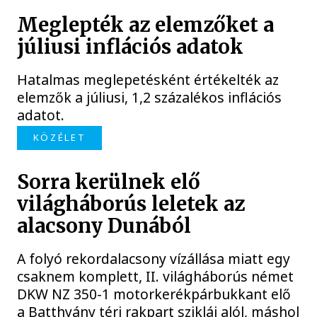
Meglepték az elemzőket a
júliusi inflációs adatok
Hatalmas meglepetésként értékelték az
elemzők a júliusi, 1,2 százalékos inflációs
adatot.
KÖZÉLET
Sorra kerülnek elő
világháborús leletek az
alacsony Dunából
A folyó rekordalacsony vízállása miatt egy
csaknem komplett, II. világháborús német
DKW NZ 350-1 motorkerékpárbukkant elő
a Batthyány téri rakpart sziklái alól, máshol