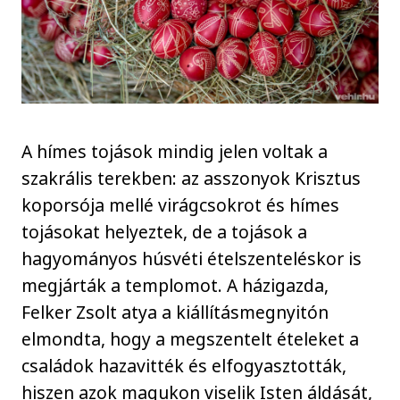
A hímes tojások mindig jelen voltak a
szakrális terekben: az asszonyok Krisztus
koporsója mellé virágcsokrot és hímes
tojásokat helyeztek, de a tojások a
hagyományos húsvéti ételszenteléskor is
megjárták a templomot. A házigazda,
Felker Zsolt atya a kiállításmegnyitón
elmondta, hogy a megszentelt ételeket a
családok hazavitték és elfogyasztották,
hiszen azok magukon viselik Isten áldását,