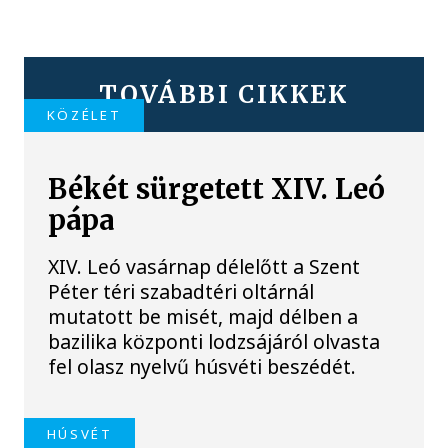
TOVÁBBI CIKKEK
KÖZÉLET
Békét sürgetett XIV. Leó
pápa
XIV. Leó vasárnap délelőtt a Szent
Péter téri szabadtéri oltárnál
mutatott be misét, majd délben a
bazilika központi lodzsájáról olvasta
fel olasz nyelvű húsvéti beszédét.
HÚSVÉT