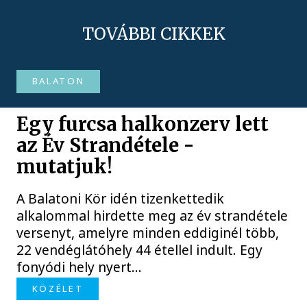
TOVÁBBI CIKKEK
BALATON
Egy furcsa halkonzerv lett
az Év Strandétele -
mutatjuk!
A Balatoni Kör idén tizenkettedik
alkalommal hirdette meg az év strandétele
versenyt, amelyre minden eddiginél több,
22 vendéglátóhely 44 étellel indult. Egy
fonyódi hely nyert...
KÖZÉLET