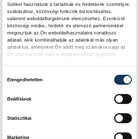
Sütiket használunk a tartalmak és hirdetések személyre
szabásához, közösségi funkciók biztosításához,
valamint weboldalforgalmunk elemzéséhez. Ezenkívül
SZERZŐ
FOTÓS
Schöngrundtner
Domján
közösségi média-, hirdető- és elemező partnereinkkel
megosztjuk az Ön weboldalhasználatra vonatkozó
Tamás
Attila
adatait, akik kombinálhatják az adatokat más olyan
adatokkal, amelyeket Ön adott meg számukra vagy az
Ön által használt más szolgáltatásokból gyűjtöttek.
Hozzájárulás kiválasztása
Elengedhetetlen
Beállítások
Statisztikai
Marketing