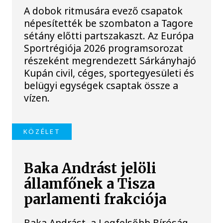
A dobok ritmusára evező csapatok
népesítették be szombaton a Tagore
sétány előtti partszakaszt. Az Európa
Sportrégiója 2026 programsorozat
részeként megrendezett Sárkányhajó
Kupán civil, céges, sportegyesületi és
belügyi egységek csaptak össze a
vízen.
KÖZÉLET
Baka Andrást jelöli
államfőnek a Tisza
parlamenti frakciója
Baka Andrást, a Legfelsőbb Bíróság