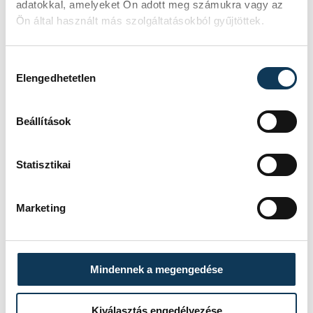
adatokkal, amelyeket Ön adott meg számukra vagy az
érsekség.
Ön által használt más szolgáltatásokból gyűjtöttek.
Hozzájárulás kiválasztása
közélet
Udvardy György
húsvét
Elengedhetetlen
vallás
katolikus
Beállítások
Statisztikai
SZERZŐ
Marketing
vehir.hu
Mindennek a megengedése
Kiválasztás engedélyezése