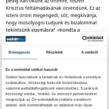
pedig van okunk az örömre, hiszen
Krisztus feltámadásának örvendünk. Ez az
isteni öröm megengedi, sőt, megkívánja,
hogy mosolyogni tudjunk és bizalommal
tekintsünk egymásra” -mondta a
főpásztor.
Beleegyezés
Részletek
A sütikről
Dankos Attila a Szent Mihály
Főszékesegyház zeneigazgatója
vezetésével a liturgia zenei szolgálatát a
Ez a weboldal sütiket használ
Szent Mihály kamarakórus mellett a
Sütiket használunk a tartalmak és hirdetések személyre
Mendelssohn Kamarazenekar valamint az
szabásához, közösségi funkciók biztosításához,
valamint weboldalforgalmunk elemzéséhez. Ezenkívül
Orlando kórus látta el, amely segített
közösségi média-, hirdető- és elemező partnereinkkel
lelkünknek közelebb kerülni Istenhez –
megosztjuk az Ön weboldalhasználatra vonatkozó
számolt be a szertartásról
honlapján
az
adatait, akik kombinálhatják az adatokat más olyan