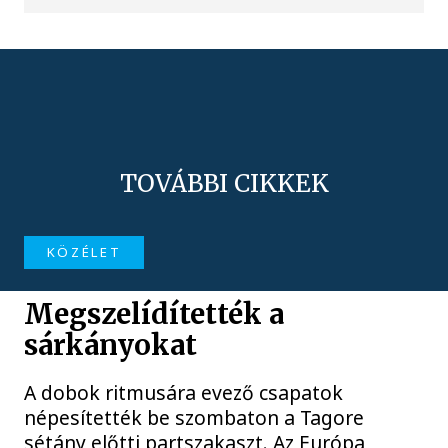
TOVÁBBI CIKKEK
KÖZÉLET
Megszelídítették a
sárkányokat
A dobok ritmusára evező csapatok
népesítették be szombaton a Tagore
sétány előtti partszakaszt. Az Európa