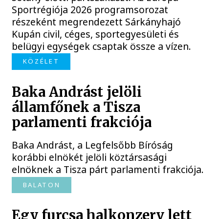
Sportrégiója 2026 programsorozat
részeként megrendezett Sárkányhajó
Kupán civil, céges, sportegyesületi és
belügyi egységek csaptak össze a vízen.
KÖZÉLET
Baka Andrást jelöli
államfőnek a Tisza
parlamenti frakciója
Baka Andrást, a Legfelsőbb Bíróság
korábbi elnökét jelöli köztársasági
elnöknek a Tisza párt parlamenti frakciója.
BALATON
Egy furcsa halkonzerv lett