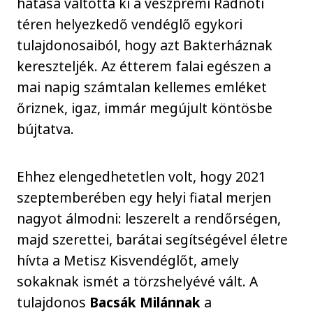
hatása váltotta ki a veszprémi Radnóti
téren helyezkedő vendéglő egykori
tulajdonosaiból, hogy azt Bakterháznak
kereszteljék. Az étterem falai egészen a
mai napig számtalan kellemes emléket
őriznek, igaz, immár megújult köntösbe
bújtatva.
Ehhez elengedhetetlen volt, hogy 2021
szeptemberében egy helyi fiatal merjen
nagyot álmodni: leszerelt a rendőrségen,
majd szerettei, barátai segítségével életre
hívta a Metisz Kisvendéglőt, amely
sokaknak ismét a törzshelyévé vált. A
tulajdonos
Bacsák Milánnak
a