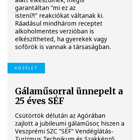
garantáltan "mi ez az
isteni?!" reakciókat váltanak ki.
Ráadásul mindhárom receptet
alkoholmentes verzióban is
elkészítheted, ha gyerekek vagy
sofőrök is vannak a társaságban.
KÖZÉLET
Gálaműsorral ünnepelt a
25 éves SÉF
Csütörtök délután az Agórában
zajlott a jubileumi gálaműsor, hiszen a
Veszprémi SZC "SÉF" Vendéglátás-
Turizmus Technikum és Szakképző