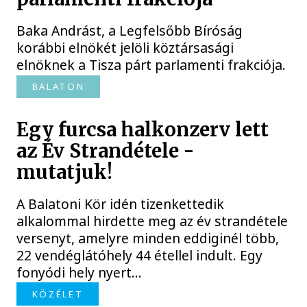
Baka Andrást, a Legfelsőbb Bíróság
korábbi elnökét jelöli köztársasági
elnöknek a Tisza párt parlamenti frakciója.
BALATON
Egy furcsa halkonzerv lett
az Év Strandétele -
mutatjuk!
A Balatoni Kör idén tizenkettedik
alkalommal hirdette meg az év strandétele
versenyt, amelyre minden eddiginél több,
22 vendéglátóhely 44 étellel indult. Egy
fonyódi hely nyert...
KÖZÉLET