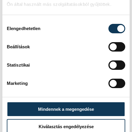
Ön által használt más szolgáltatásokból gyűjtöttek.
hanem éves szinten is várja majd
vendégeit a Radnóti téren.
Hozzájárulás kiválasztása
Elengedhetetlen
közélet
vendéglátás
Beállítások
Metisz Halsütöde
Bacsák Milán
Statisztikai
Marketing
SZERZŐ,
FOTÓS
Simon
Mindennek a megengedése
Dániel
Kiválasztás engedélyezése