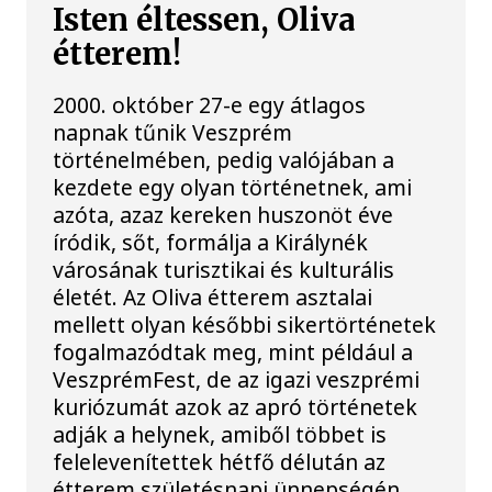
Isten éltessen, Oliva
étterem!
2000. október 27-e egy átlagos
napnak tűnik Veszprém
történelmében, pedig valójában a
kezdete egy olyan történetnek, ami
azóta, azaz kereken huszonöt éve
íródik, sőt, formálja a Királynék
városának turisztikai és kulturális
életét. Az Oliva étterem asztalai
mellett olyan későbbi sikertörténetek
fogalmazódtak meg, mint például a
VeszprémFest, de az igazi veszprémi
kuriózumát azok az apró történetek
adják a helynek, amiből többet is
felelevenítettek hétfő délután az
étterem születésnapi ünnepségén.