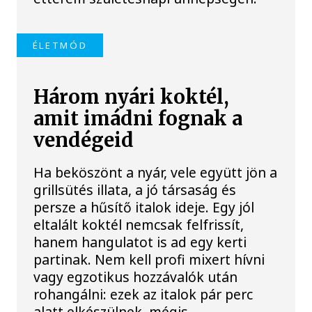
ÉLETMÓD
Három nyári koktél,
amit imádni fognak a
vendégeid
Ha beköszönt a nyár, vele együtt jön a
grillsütés illata, a jó társaság és
persze a hűsítő italok ideje. Egy jól
eltalált koktél nemcsak felfrissít,
hanem hangulatot is ad egy kerti
partinak. Nem kell profi mixert hívni
vagy egzotikus hozzávalók után
rohangálni: ezek az italok pár perc
alatt elkészülnek, mégis