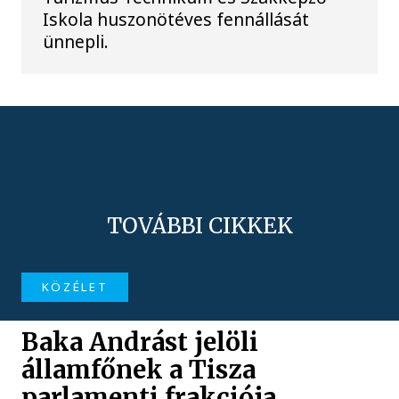
Iskola huszonötéves fennállását
ünnepli.
TOVÁBBI CIKKEK
KÖZÉLET
Baka Andrást jelöli
államfőnek a Tisza
parlamenti frakciója