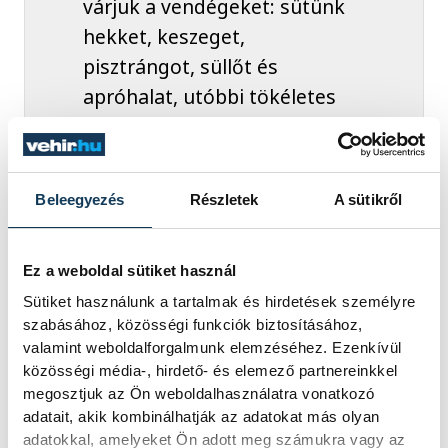
várjuk a vendégeket: sütünk
hekket, keszeget,
pisztrángot, süllőt és
apróhalat, utóbbi tökéletes
sörkorcsolyának is.
Beleegyezés
Részletek
A sütikről
Bacsák Milán hangsúlyozta, kollégáival
törekszik folyamatos mellérendeltségben
Ez a weboldal sütiket használ
dolgozni, mindenkit becsül, tisztel, hálás a
Sütiket használunk a tartalmak és hirdetések személyre
lelkiismeret munkáért. A hétköznapokban
szabásához, közösségi funkciók biztosításához,
valamint weboldalforgalmunk elemzéséhez. Ezenkívül
nagy segítségére van felesége,
Henrietta
közösségi média-, hirdető- és elemező partnereinkkel
is, együttes erővel emelkednek felül az
megosztjuk az Ön weboldalhasználatra vonatkozó
akadályokon. Ha az igények megkövetelik,
adatait, akik kombinálhatják az adatokat más olyan
adatokkal, amelyeket Ön adott meg számukra vagy az
a Metisz Halsütöde nemcsak szezonálisan,