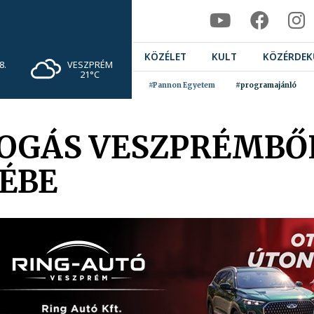
KÖZÉLET
KULT
KÖZÉRDEK
VESZPRÉM
8.
21°C
#Pannon Egyetem
#programajánló
FOGÁS VESZPRÉMBŐ
ÉBE