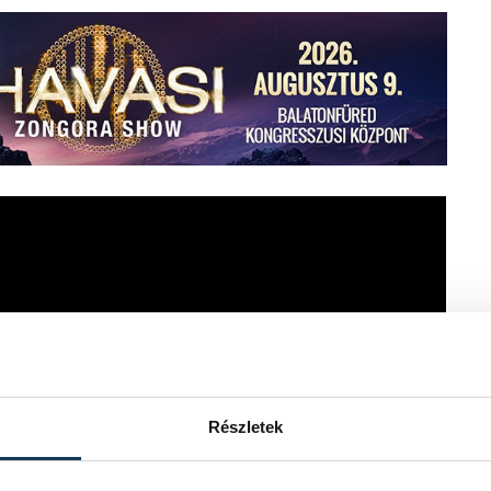
zfogás
Részletek