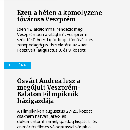
Ezen a héten a komolyzene
fővárosa Veszprém
Idén 12. alkalommal rendezik meg
Veszprémben a világhírű, veszprémi
születésű Auer Lipót hegedűművész és
zenepedagógus tiszteletére az Auer
Fesztivált, augusztus 3. és 9. között.
KULTÚRA
Osvárt Andrea lesz a
megújult Veszprém-
Balaton Filmpiknik
házigazdája
A Filmpikniken augusztus 27-29. között
csaknem hatvan játék- és
dokumentumfilmmel, gazdag kisjáték- és
animációs filmes válogatással várják a