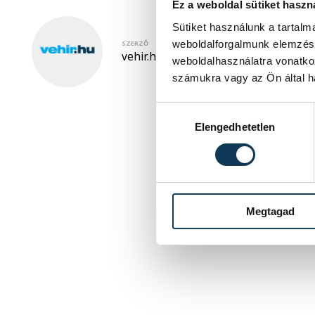
Ez a weboldal sütiket haszn
Sütiket használunk a tartal
weboldalforgalmunk elemzésé
SZERZŐ
vehir.hu
weboldalhasználatra vonatko
számukra vagy az Ön által ha
Hozzájárulás kiválasztása
Elengedhetetlen
Megtagad