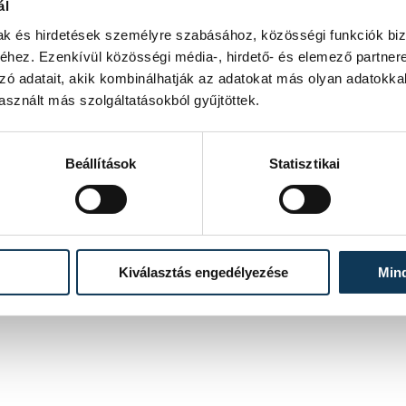
ál
mak és hirdetések személyre szabásához, közösségi funkciók biz
hez. Ezenkívül közösségi média-, hirdető- és elemező partner
FOTÓS
FOTÓS
Domján Attila
Szalai Csaba
zó adatait, akik kombinálhatják az adatokat más olyan adatokka
sznált más szolgáltatásokból gyűjtöttek.
Beállítások
Statisztikai
Kiválasztás engedélyezése
Min