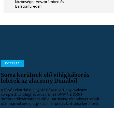
közönséget Veszprémben és
Balatonfüreden.
KÖZÉLET
Sorra kerülnek elő világháborús
leletek az alacsony Dunából
A folyó rekordalacsony vízállása miatt egy csaknem
komplett, II. világháborús német DKW NZ 350-1
motorkerékpárbukkant elő a Batthyány téri rakpart sziklái
alól, máshol pedig egy közel féltonnás brit akna került elő.