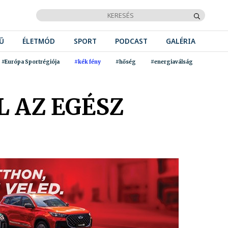
Ű
ÉLETMÓD
SPORT
PODCAST
GALÉRIA
#Európa Sportrégiója
#kék fény
#hőség
#energiaválság
L AZ EGÉSZ