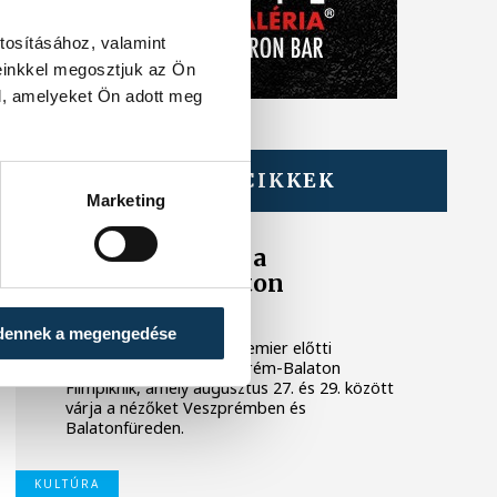
tosításához, valamint
einkkel megosztjuk az Ön
l, amelyeket Ön adott meg
TOVÁBBI CIKKEK
KULTÚRA
Marketing
Filmpremierek a
Veszprém-Balaton
Filmpikniken
dennek a megengedése
Két premierrel és egy premier előtti
vetítéssel készül a Veszprém-Balaton
Filmpiknik, amely augusztus 27. és 29. között
várja a nézőket Veszprémben és
Balatonfüreden.
KULTÚRA