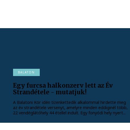
BALATON
Egy furcsa halkonzerv lett az Év
Strandétele - mutatjuk!
A Balatoni Kör idén tizenkettedik alkalommal hirdette meg
az év strandétele versenyt, amelyre minden eddiginél több,
22 vendéglátóhely 44 étellel indult. Egy fonyódi hely nyert...