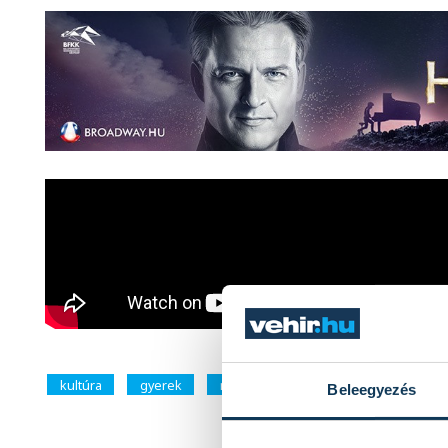
kultúra
gyerek
nemzeti összetartozás napja
Ké
Beleegyezés