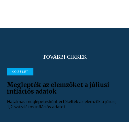
TOVÁBBI CIKKEK
KÖZÉLET
Meglepték az elemzőket a júliusi
inflációs adatok
Hatalmas meglepetésként értékelték az elemzők a júliusi,
1,2 százalékos inflációs adatot.