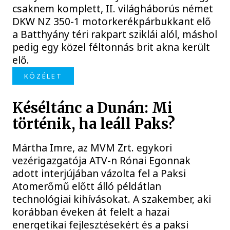
csaknem komplett, II. világháborús német
DKW NZ 350-1 motorkerékpárbukkant elő
a Batthyány téri rakpart sziklái alól, máshol
pedig egy közel féltonnás brit akna került
elő.
KÖZÉLET
Késéltánc a Dunán: Mi
történik, ha leáll Paks?
Mártha Imre, az MVM Zrt. egykori
vezérigazgatója ATV-n Rónai Egonnak
adott interjújában vázolta fel a Paksi
Atomerőmű előtt álló példátlan
technológiai kihívásokat. A szakember, aki
korábban éveken át felelt a hazai
energetikai fejlesztésekért és a paksi