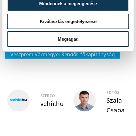
Mindennek a megengedése
Kiválasztás engedélyezése
közélet
kék fény
rendőrség
Megtagad
bűncselekmény
Veszprém Vármegyei Rendőr-főkapitányság
FOTÓS
SZERZŐ
Szalai
vehir.hu
Csaba