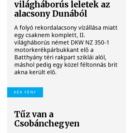
világháborús leletek az
alacsony Dunából
A folyó rekordalacsony vízállása miatt
egy csaknem komplett, II.
világháborús német DKW NZ 350-1
motorkerékpárbukkant elő a
Batthyány téri rakpart sziklái alól,
máshol pedig egy közel féltonnás brit
akna került elő.
KÉK FÉNY
Tűz van a
Csobánchegyen