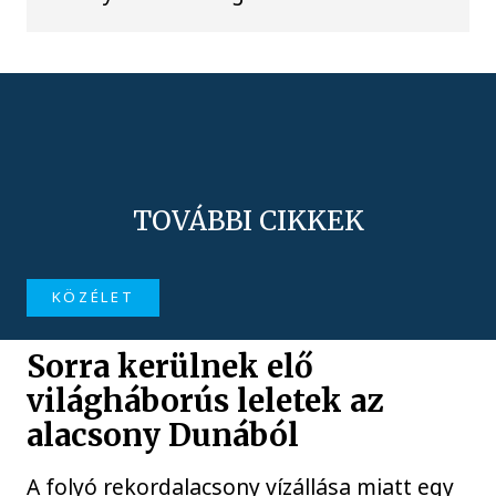
TOVÁBBI CIKKEK
KÖZÉLET
Sorra kerülnek elő
világháborús leletek az
alacsony Dunából
A folyó rekordalacsony vízállása miatt egy