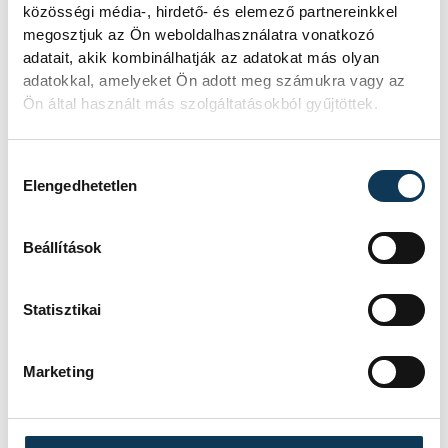
A rendőrök az ügy tanulságaként
közösségi média-, hirdető- és elemező partnereinkkel
megosztjuk az Ön weboldalhasználatra vonatkozó
kiemelték, a nyár közeledtével sokan
adatait, akik kombinálhatják az adatokat más olyan
mennek el nyaralni, ilyenkor azt
adatokkal, amelyeket Ön adott meg számukra vagy az
tanácsolják, hogy a közösségi médiában ne
Ön által használt más szolgáltatásokból gyűjtöttek.
tegyék közzé, hogy éppen nem
tartózkodnak otthon, csak azután osszák
Hozzájárulás kiválasztása
Elengedhetetlen
meg nyaralási élményeiket, ha már
hazatértek, így elkerülhetik, hogy a
Beállítások
betörők potenciális célpontjai legyenek.
Statisztikai
Marketing