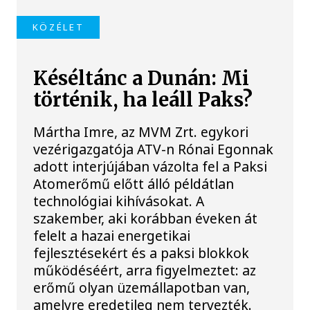
KÖZÉLET
Késéltánc a Dunán: Mi
történik, ha leáll Paks?
Mártha Imre, az MVM Zrt. egykori
vezérigazgatója ATV-n Rónai Egonnak
adott interjújában vázolta fel a Paksi
Atomerőmű előtt álló példátlan
technológiai kihívásokat. A
szakember, aki korábban éveken át
felelt a hazai energetikai
fejlesztésekért és a paksi blokkok
működéséért, arra figyelmeztet: az
erőmű olyan üzemállapotban van,
amelyre eredetileg nem tervezték.