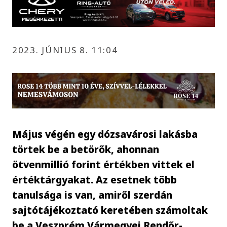
2023. JÚNIUS 8. 11:04
Május végén egy dózsavárosi lakásba
törtek be a betörők, ahonnan
ötvenmillió forint értékben vittek el
értéktárgyakat. Az esetnek több
tanulsága is van, amiről szerdán
sajtótájékoztató keretében számoltak
be a Veszprém Vármegyei Rendőr-