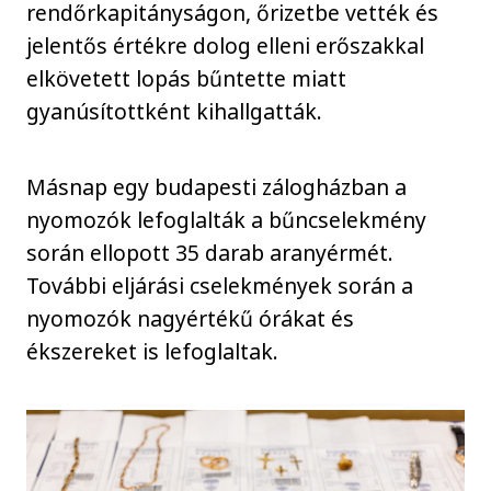
rendőrkapitányságon, őrizetbe vették és
jelentős értékre dolog elleni erőszakkal
elkövetett lopás bűntette miatt
gyanúsítottként kihallgatták.
Másnap egy budapesti zálogházban a
nyomozók lefoglalták a bűncselekmény
során ellopott 35 darab aranyérmét.
További eljárási cselekmények során a
nyomozók nagyértékű órákat és
ékszereket is lefoglaltak.