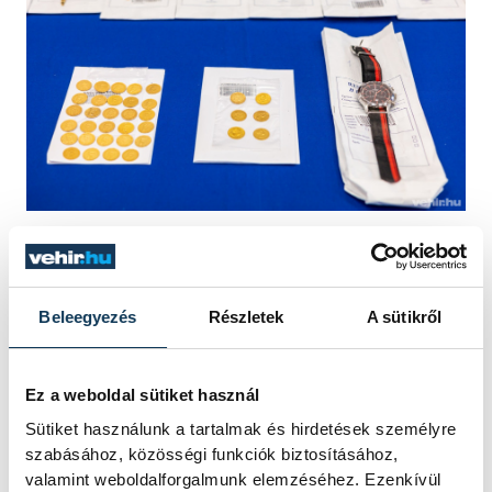
A rendőrség keresi a további hiányzó
értékeket, illetve körözést adott ki a
Beleegyezés
Részletek
A sütikről
bűncselekmény elkövetésével
gyanúsítható másik két tettestárs
Ez a weboldal sütiket használ
felkutatása érdekében, mondta el a
Sütiket használunk a tartalmak és hirdetések személyre
nyomozás részleteit Dobosi Ádám.
szabásához, közösségi funkciók biztosításához,
valamint weboldalforgalmunk elemzéséhez. Ezenkívül