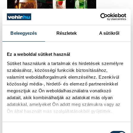
Beleegyezés
Részletek
A sütikről
Ez a weboldal sütiket használ
Sütiket használunk a tartalmak és hirdetések személyre
szabásához, közösségi funkciók biztosításához,
valamint weboldalforgalmunk elemzéséhez. Ezenkívül
közösségi média-, hirdető- és elemező partnereinkkel
megosztjuk az Ön weboldalhasználatra vonatkozó
adatait, akik kombinálhatják az adatokat más olyan
TOVÁBBI CIKKEK
adatokkal, amelyeket Ön adott meg számukra vagy az
Ön által használt más szolgáltatásokból gyűjtöttek.
KULTÚRA
Hozzájárulás kiválasztása