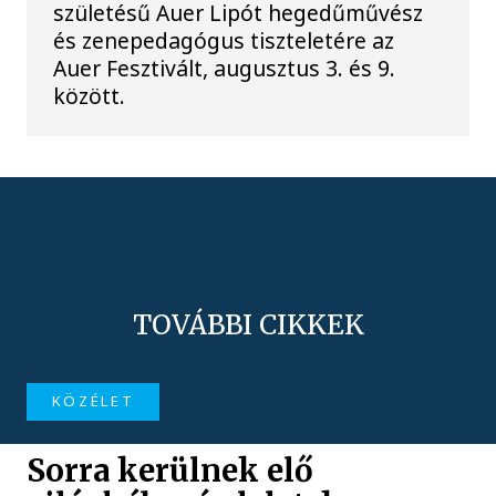
születésű Auer Lipót hegedűművész
és zenepedagógus tiszteletére az
Auer Fesztivált, augusztus 3. és 9.
között.
TOVÁBBI CIKKEK
KÖZÉLET
Sorra kerülnek elő