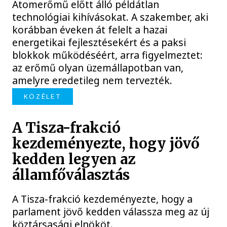
Atomerőmű előtt álló példátlan
technológiai kihívásokat. A szakember, aki
korábban éveken át felelt a hazai
energetikai fejlesztésekért és a paksi
blokkok működéséért, arra figyelmeztet:
az erőmű olyan üzemállapotban van,
amelyre eredetileg nem tervezték.
KÖZÉLET
A Tisza-frakció
kezdeményezte, hogy jövő
kedden legyen az
államfőválasztás
A Tisza-frakció kezdeményezte, hogy a
parlament jövő kedden válassza meg az új
köztársasági elnököt.