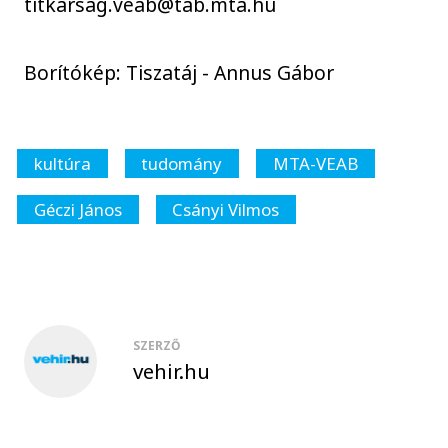
titkarsag.veab@tab.mta.hu
Borítókép: Tiszatáj - Annus Gábor
kultúra
tudomány
MTA-VEAB
Géczi János
Csányi Vilmos
SZERZŐ
vehir.hu