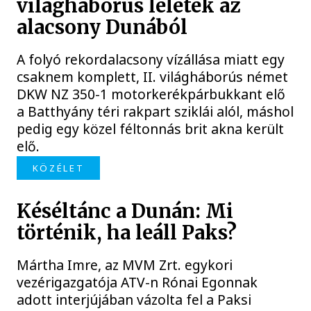
világháborús leletek az
alacsony Dunából
A folyó rekordalacsony vízállása miatt egy
csaknem komplett, II. világháborús német
DKW NZ 350-1 motorkerékpárbukkant elő
a Batthyány téri rakpart sziklái alól, máshol
pedig egy közel féltonnás brit akna került
elő.
KÖZÉLET
Késéltánc a Dunán: Mi
történik, ha leáll Paks?
Mártha Imre, az MVM Zrt. egykori
vezérigazgatója ATV-n Rónai Egonnak
adott interjújában vázolta fel a Paksi