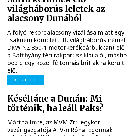
világháborús leletek az
alacsony Dunából
A folyó rekordalacsony vízállása miatt egy
csaknem komplett, II. világháborús német
DKW NZ 350-1 motorkerékpárbukkant elő
a Batthyány téri rakpart sziklái alól, máshol
pedig egy közel féltonnás brit akna került
elő.
KÖZÉLET
Késéltánc a Dunán: Mi
történik, ha leáll Paks?
Mártha Imre, az MVM Zrt. egykori
vezérigazgatója ATV-n Rónai Egonnak