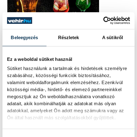
Beleegyezés
Részletek
A sütikről
Ez a weboldal sütiket használ
Sütiket használunk a tartalmak és hirdetések személyre
szabásához, közösségi funkciók biztosításához,
valamint weboldalforgalmunk elemzéséhez. Ezenkívül
közösségi média-, hirdető- és elemező partnereinkkel
TOVÁBBI CIKKEK
megosztjuk az Ön weboldalhasználatra vonatkozó
adatait, akik kombinálhatják az adatokat más olyan
KÖZÉRDEKŰ
adatokkal, amelyeket Ön adott meg számukra vagy az
Ön által használt más szolgáltatásokból gyűjtöttek.
Ismét permetezik a
Hozzájárulás kiválasztása