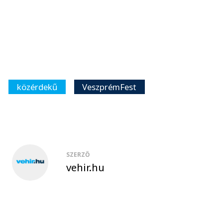
közérdekű
VeszprémFest
SZERZŐ
vehir.hu