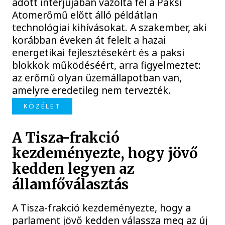
adott interjújában vázolta fel a Paksi
Atomerőmű előtt álló példátlan
technológiai kihívásokat. A szakember, aki
korábban éveken át felelt a hazai
energetikai fejlesztésekért és a paksi
blokkok működéséért, arra figyelmeztet:
az erőmű olyan üzemállapotban van,
amelyre eredetileg nem tervezték.
KÖZÉLET
A Tisza-frakció
kezdeményezte, hogy jövő
kedden legyen az
államfőválasztás
A Tisza-frakció kezdeményezte, hogy a
parlament jövő kedden válassza meg az új