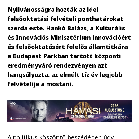
Nyilvánosságra hozták az idei
felsőoktatási felvételi ponthatárokat
szerda este. Hankó Balázs, a Kulturális
és Innovációs Minisztérium innovációért
és felsőoktatásért felelős államtitkára
a Budapest Parkban tartott központi
eredményváró rendezvényen azt
hangsúlyozta: az elmúlt tíz év legjobb
felvételije a mostani.
A politikus köszöntő beszédében úgy