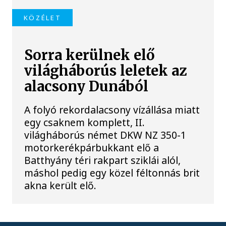
KÖZÉLET
Sorra kerülnek elő
világháborús leletek az
alacsony Dunából
A folyó rekordalacsony vízállása miatt
egy csaknem komplett, II.
világháborús német DKW NZ 350-1
motorkerékpárbukkant elő a
Batthyány téri rakpart sziklái alól,
máshol pedig egy közel féltonnás brit
akna került elő.