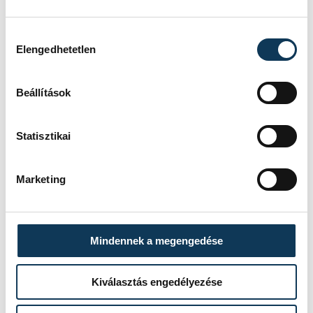
nyertek felvételt az egyetemekre.
MTI/Máthé Zoltán
Hozzájárulás kiválasztása
Elengedhetetlen
Beállítások
közélet
felsőoktatás
felvételi
Statisztikai
Marketing
SZERZŐ
vehir.hu
Mindennek a megengedése
Kiválasztás engedélyezése