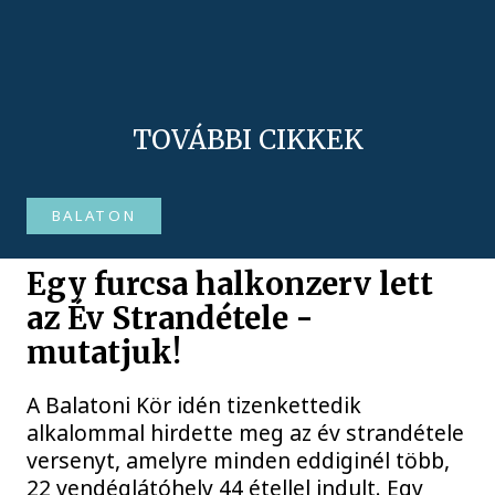
TOVÁBBI CIKKEK
BALATON
Egy furcsa halkonzerv lett
az Év Strandétele -
mutatjuk!
A Balatoni Kör idén tizenkettedik
alkalommal hirdette meg az év strandétele
versenyt, amelyre minden eddiginél több,
22 vendéglátóhely 44 étellel indult. Egy