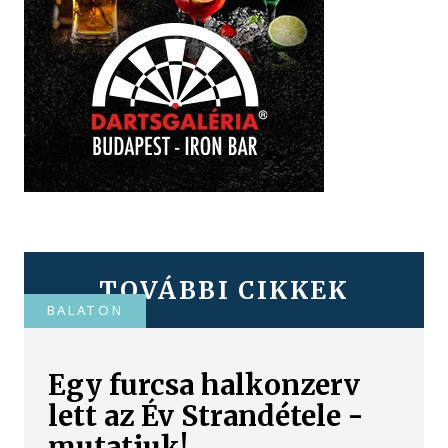
TOVÁBBI CIKKEK
BALATON
Egy furcsa halkonzerv
lett az Év Strandétele -
mutatjuk!