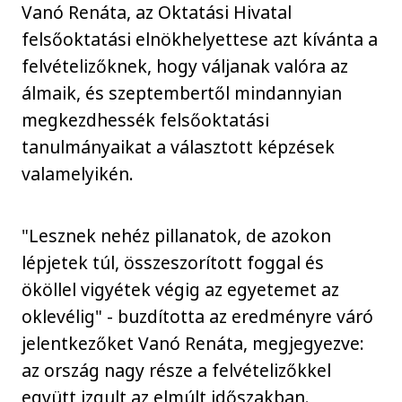
Vanó Renáta, az Oktatási Hivatal
felsőoktatási elnökhelyettese azt kívánta a
felvételizőknek, hogy váljanak valóra az
álmaik, és szeptembertől mindannyian
megkezdhessék felsőoktatási
tanulmányaikat a választott képzések
valamelyikén.
"Lesznek nehéz pillanatok, de azokon
lépjetek túl, összeszorított foggal és
ököllel vigyétek végig az egyetemet az
oklevélig" - buzdította az eredményre váró
jelentkezőket Vanó Renáta, megjegyezve:
az ország nagy része a felvételizőkkel
együtt izgult az elmúlt időszakban.