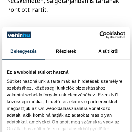
Kecskeméten, Salgótarjánban is tartanak
Pont ott Partit.
Nyitókép: A Kulturális és Innovációs
Beleegyezés
Részletek
A sütikről
Minisztérium, az Oktatási Hivatal és a HÖOK
Közhasznú Nonprofit Kft. közös
Ez a weboldal sütiket használ
szervezésében megrendezett Pont Ott Parti
Sütiket használunk a tartalmak és hirdetések személyre
felvételi eredményváró rendezvény
szabásához, közösségi funkciók biztosításához,
résztvevői a fővárosi Budapest Parkban
valamint weboldalforgalmunk elemzéséhez. Ezenkívül
közösségi média-, hirdető- és elemező partnereinkkel
2023. július 26-án. Este 8 órakor
megosztjuk az Ön weboldalhasználatra vonatkozó
nyilvánosságra hozták a felsőoktatási
adatait, akik kombinálhatják az adatokat más olyan
felvételi ponthatárokat, ezzel eldőlt, hogy a
adatokkal, amelyeket Ön adott meg számukra vagy az
több mint 126 ezer jelentkező közül kik
Ön által használt más szolgáltatásokból gyűjtöttek.