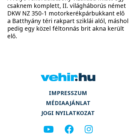
csaknem komplett, II. világháborús német
DKW NZ 350-1 motorkerékpárbukkant elő
a Batthyány téri rakpart sziklái alól, máshol
pedig egy közel féltonnás brit akna került
elő.
IMPRESSZUM
MÉDIAAJÁNLAT
JOGI NYILATKOZAT