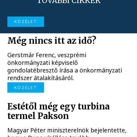
TOVÁBBI CIKKEK
KÖZÉLET
Még nincs itt az idő?
Gerstmár Ferenc, veszprémi
önkormányzati képviselő
gondolatébresztő írása a önkormányzati
rendszer átalakításáról.
KÖZÉLET
Estétől még egy turbina
termel Pakson
Magyar Péter miniszterelnök bejelentette,