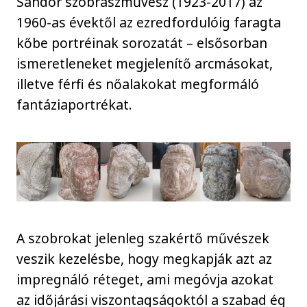
Sándor szobrászművész (1923-2017) az
1960-as évektől az ezredfordulóig faragta
kőbe portréinak sorozatát – elsősorban
ismeretleneket megjelenítő arcmásokat,
illetve férfi és nőalakokat megformáló
fantáziaportrékat.
A szobrokat jelenleg szakértő művészek
veszik kezelésbe, hogy megkapják azt az
impregnáló réteget, ami megóvja azokat
az időjárási viszontagságoktól a szabad ég