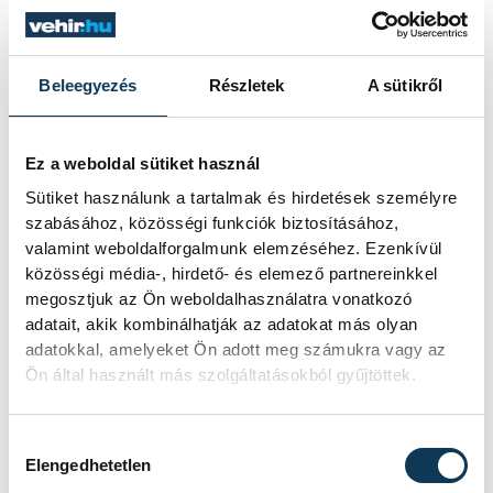
Színházkert
Beleegyezés
Részletek
A sütikről
Ez a weboldal sütiket használ
SZERZŐ
vehir.hu
Sütiket használunk a tartalmak és hirdetések személyre
szabásához, közösségi funkciók biztosításához,
valamint weboldalforgalmunk elemzéséhez. Ezenkívül
közösségi média-, hirdető- és elemező partnereinkkel
megosztjuk az Ön weboldalhasználatra vonatkozó
adatait, akik kombinálhatják az adatokat más olyan
adatokkal, amelyeket Ön adott meg számukra vagy az
Ön által használt más szolgáltatásokból gyűjtöttek.
TOVÁBBI CIKKEK
Hozzájárulás kiválasztása
KULTÚRA
Elengedhetetlen