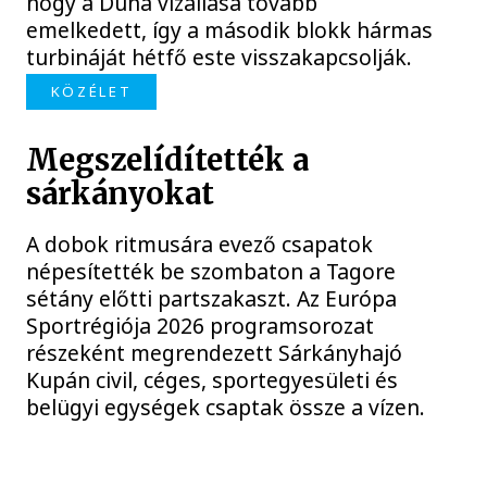
hogy a Duna vízállása tovább
emelkedett, így a második blokk hármas
turbináját hétfő este visszakapcsolják.
KÖZÉLET
Megszelídítették a
sárkányokat
A dobok ritmusára evező csapatok
népesítették be szombaton a Tagore
sétány előtti partszakaszt. Az Európa
Sportrégiója 2026 programsorozat
részeként megrendezett Sárkányhajó
Kupán civil, céges, sportegyesületi és
belügyi egységek csaptak össze a vízen.