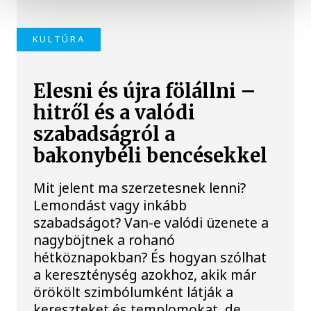
KULTÚRA
Elesni és újra fölállni –
hitről és a valódi
szabadságról a
bakonybéli bencésekkel
Mit jelent ma szerzetesnek lenni?
Lemondást vagy inkább
szabadságot? Van-e valódi üzenete a
nagyböjtnek a rohanó
hétköznapokban? És hogyan szólhat
a kereszténység azokhoz, akik már
örökölt szimbólumként látják a
kereszteket és templomokat, de