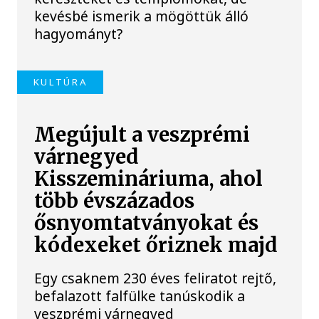
kevésbé ismerik a mögöttük álló
hagyományt?
KULTÚRA
Megújult a veszprémi
várnegyed
Kisszemináriuma, ahol
több évszázados
ősnyomtatványokat és
kódexeket őriznek majd
Egy csaknem 230 éves feliratot rejtő,
befalazott falfülke tanúskodik a
veszprémi várnegyed