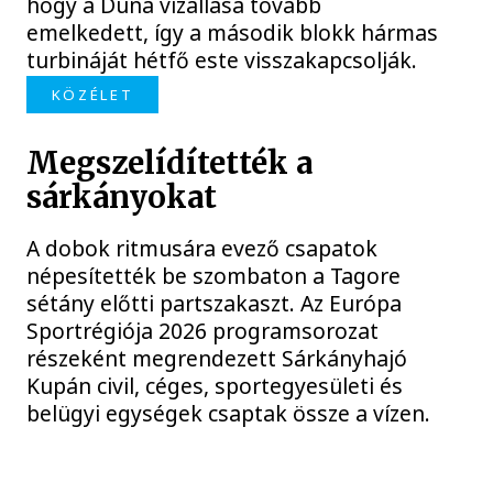
hogy a Duna vízállása tovább
emelkedett, így a második blokk hármas
turbináját hétfő este visszakapcsolják.
KÖZÉLET
Megszelídítették a
sárkányokat
A dobok ritmusára evező csapatok
népesítették be szombaton a Tagore
sétány előtti partszakaszt. Az Európa
Sportrégiója 2026 programsorozat
részeként megrendezett Sárkányhajó
Kupán civil, céges, sportegyesületi és
belügyi egységek csaptak össze a vízen.