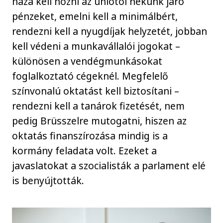
haza kell hozni az uniótól nekünk járó
pénzeket, emelni kell a minimálbért,
rendezni kell a nyugdíjak helyzetét, jobban
kell védeni a munkavállalói jogokat –
különösen a vendégmunkásokat
foglalkoztató cégeknél. Megfelelő
színvonalú oktatást kell biztosítani –
rendezni kell a tanárok fizetését, nem
pedig Brüsszelre mutogatni, hiszen az
oktatás finanszírozása mindig is a
kormány feladata volt. Ezeket a
javaslatokat a szocialisták a parlament elé
is benyújtották.