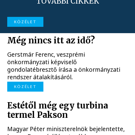
TOVÁBBI CIKKEK
KÖZÉLET
Még nincs itt az idő?
Gerstmár Ferenc, veszprémi
önkormányzati képviselő
gondolatébresztő írása a önkormányzati
rendszer átalakításáról.
KÖZÉLET
Estétől még egy turbina
termel Pakson
Magyar Péter miniszterelnök bejelentette,