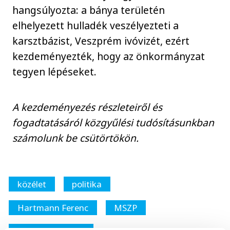
hangsúlyozta: a bánya területén
elhelyezett hulladék veszélyezteti a
karsztbázist, Veszprém ivóvizét, ezért
kezdeményezték, hogy az önkormányzat
tegyen lépéseket.
A kezdeményezés részleteiről és
fogadtatásáról közgyűlési tudósításunkban
számolunk be csütörtökön.
közélet
politika
Hartmann Ferenc
MSZP