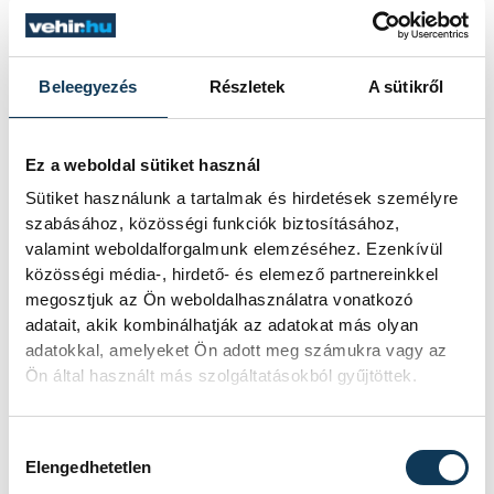
dr. Tóth Bertalan
Beleegyezés
Részletek
A sütikről
FOTÓS
SZERZŐ
Szalai
Ez a weboldal sütiket használ
vehir.hu
Sütiket használunk a tartalmak és hirdetések személyre
Csaba
szabásához, közösségi funkciók biztosításához,
valamint weboldalforgalmunk elemzéséhez. Ezenkívül
közösségi média-, hirdető- és elemező partnereinkkel
megosztjuk az Ön weboldalhasználatra vonatkozó
adatait, akik kombinálhatják az adatokat más olyan
adatokkal, amelyeket Ön adott meg számukra vagy az
Ön által használt más szolgáltatásokból gyűjtöttek.
TOVÁBBI CIKKEK
Hozzájárulás kiválasztása
Elengedhetetlen