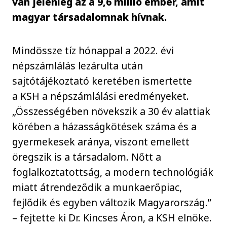
van jelenleg az a 9,6 millió ember, amit
magyar társadalomnak hívnak.
Mindössze tíz hónappal a 2022. évi
népszámlálás lezárulta után
sajtótájékoztató keretében ismertette
a KSH a népszámlálási eredményeket.
„Összességében növekszik a 30 év alattiak
körében a házasságkötések száma és a
gyermekesek aránya, viszont emellett
öregszik is a társadalom. Nőtt a
foglalkoztatottság, a modern technológiák
miatt átrendeződik a munkaerőpiac,
fejlődik és egyben változik Magyarország.”
– fejtette ki Dr. Kincses Áron, a KSH elnöke.