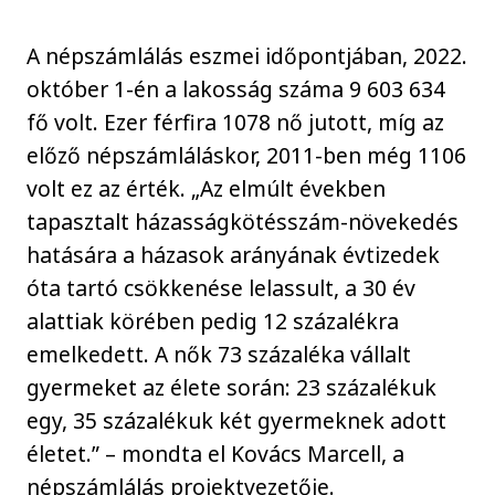
A népszámlálás eszmei időpontjában, 2022.
október 1-én a lakosság száma 9 603 634
fő volt. Ezer férfira 1078 nő jutott, míg az
előző népszámláláskor, 2011-ben még 1106
volt ez az érték. „Az elmúlt években
tapasztalt házasságkötésszám-növekedés
hatására a házasok arányának évtizedek
óta tartó csökkenése lelassult, a 30 év
alattiak körében pedig 12 százalékra
emelkedett. A nők 73 százaléka vállalt
gyermeket az élete során: 23 százalékuk
egy, 35 százalékuk két gyermeknek adott
életet.” – mondta el Kovács Marcell, a
népszámlálás projektvezetője.