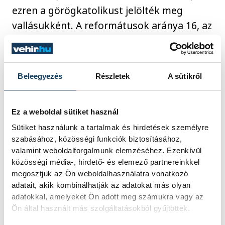
ezren a görögkatolikust jelölték meg
vallásukként. A reformátusok aránya 16, az
evangélikusoké 3,1 százalék volt 2022-ben.
A válaszadók 27 százaléka nem vallásos. A
nemzetiséghez tartozásról szóló önként
Beleegyezés
Részletek
A sütikről
megválaszolható kérdésekre a lakosság 86
százaléka felelt. A legnépesebb hazai
Ez a weboldal sütiket használ
nemzetiség a roma, a válaszadók 2,5
Sütiket használunk a tartalmak és hirdetések személyre
százaléka, 210 ezer fő tartozik ebbe a
szabásához, közösségi funkciók biztosításához,
közösségbe. A német nemzetiségűek
valamint weboldalforgalmunk elemzéséhez. Ezenkívül
létszáma 143, a szlovákoké 30, a románoké
közösségi média-, hirdető- és elemező partnereinkkel
megosztjuk az Ön weboldalhasználatra vonatkozó
28, az ukránoké 25 ezer volt.
adatait, akik kombinálhatják az adatokat más olyan
adatokkal, amelyeket Ön adott meg számukra vagy az
Ön által használt más szolgáltatásokból gyűjtöttek.