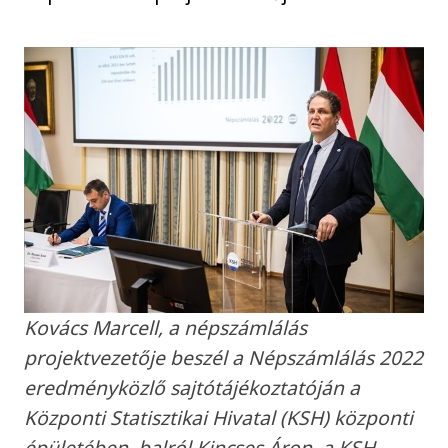
Kovács Marcell, a népszámlálás
projektvezetője beszél a Népszámlálás 2022
eredményközlő sajtótájékoztatóján a
Központi Statisztikai Hivatal (KSH) központi
épületében, balról Kincses Áron, a KSH