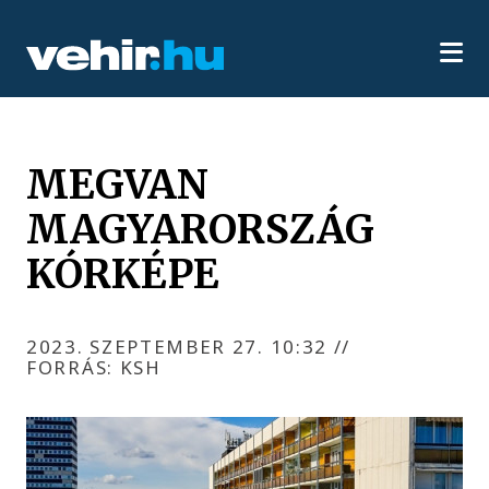
MEGVAN
MAGYARORSZÁG
KÓRKÉPE
2023. SZEPTEMBER 27. 10:32
//
FORRÁS: KSH