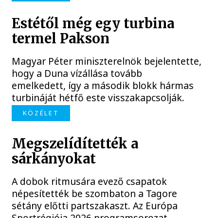
Estétől még egy turbina
termel Pakson
Magyar Péter miniszterelnök bejelentette,
hogy a Duna vízállása tovább
emelkedett, így a második blokk hármas
turbináját hétfő este visszakapcsolják.
KÖZÉLET
Megszelídítették a
sárkányokat
A dobok ritmusára evező csapatok
népesítették be szombaton a Tagore
sétány előtti partszakaszt. Az Európa
Sportrégiója 2026 programsorozat