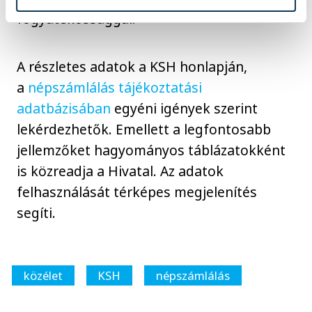
fogyatékossággal.
A részletes adatok a KSH honlapján,
a
népszámlálás tájékoztatási
adatbázisában
egyéni igények szerint
lekérdezhetők. Emellett a legfontosabb
jellemzőket hagyományos táblázatokként
is közreadja a Hivatal. Az adatok
felhasználását térképes megjelenítés
segíti.
közélet
KSH
népszámlálás