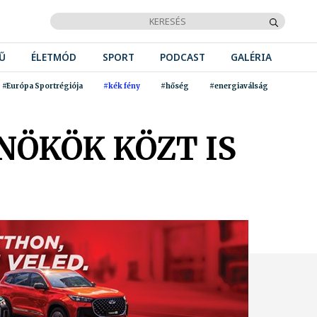
Ű
ÉLETMÓD
SPORT
PODCAST
GALÉRIA
#Európa Sportrégiója
#kék fény
#hőség
#energiaválság
NÖKÖK KÖZT IS