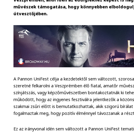
művészek támogatása, hogy könnyebben elboldogulj
útvesztőjében.
A Pannon UniFest célja a kezdetektől sem változott, szo
szeretné felkarolni a Veszprémben élő fiatal, amatőr művés
színjátszás, vagy képzőművészetben bontakoztatnák ki tehe
működött, hogy az ingyenes fesztiválra jelentkezők a közön
szakmai zsűri előtt is bemutatkozhattak, akik szigorú bírálat 
fogalmaztak meg, hogy pozitív élménnyel távozzanak a rész
Ez az irányvonal idén sem változott a Pannon UniFest temat