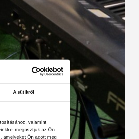
A sütikről
tosításához, valamint
einkkel megosztjuk az Ön
l, amelyeket Ön adott meg