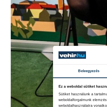
Beleegyezés
Ez a weboldal sütiket haszn
Sütiket használunk a tartal
weboldalforgalmunk elemzésé
weboldalhasználatra vonatko