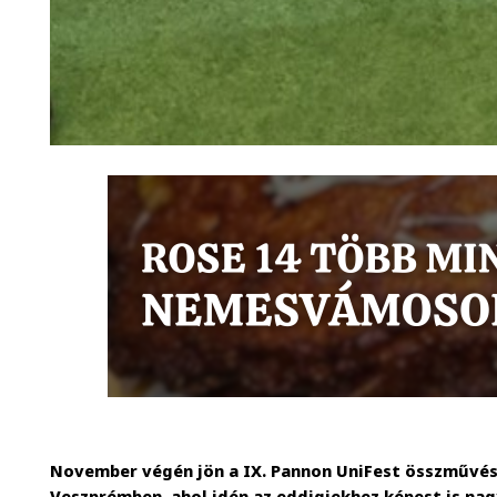
November végén jön a IX. Pannon UniFest összművész
Veszprémben, ahol idén az eddigiekhez képest is nag