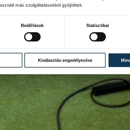
sznált más szolgáltatásokból gyűjtöttek.
Beállítások
Statisztikai
Kiválasztás engedélyezése
Min