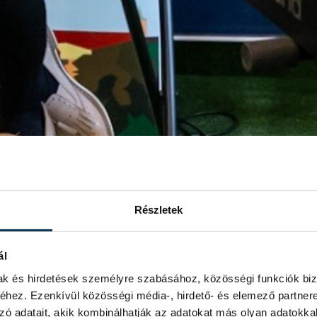
Részletek
ál
mak és hirdetések személyre szabásához, közösségi funkciók biz
hez. Ezenkívül közösségi média-, hirdető- és elemező partner
zó adatait, akik kombinálhatják az adatokat más olyan adatokka