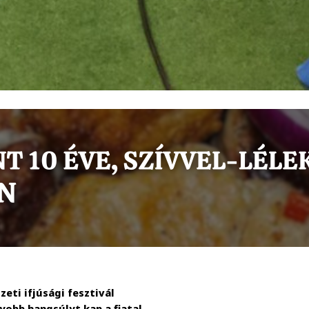
eti ifjúsági fesztivál
yobb hangsúlyt kap a fiatal