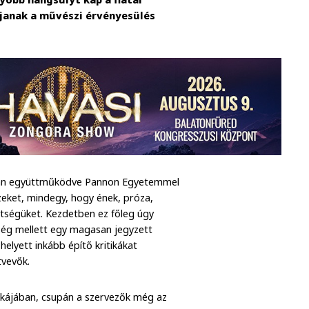
anak a művészi érvényesülés
rosan együttműködve Pannon Egyetemmel
zeket, mindegy, hogy ének, próza,
tségüket. Kezdetben ez főleg úgy
ség mellett egy magasan jegyzett
helyett inkább építő kritikákat
tvevők.
ikájában, csupán a szervezők még az