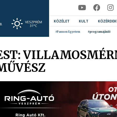
KÖZÉLET
KULT
KÖZÉRDEK
VESZPRÉM
8.
31°C
#Pannon Egyetem
#programajánló
FEST: VILLAMOSMÉR
MŰVÉSZ