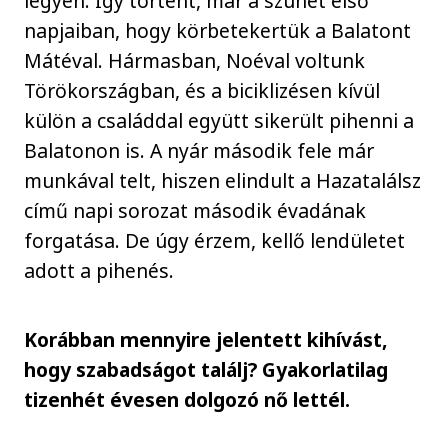
legyen. Így történt, már a szünet első
napjaiban, hogy körbetekertük a Balatont
Mátéval. Hármasban, Noéval voltunk
Törökországban, és a biciklizésen kívül
külön a családdal együtt sikerült pihenni a
Balatonon is. A nyár második fele már
munkával telt, hiszen elindult a Hazatalálsz
című napi sorozat második évadának
forgatása. De úgy érzem, kellő lendületet
adott a pihenés.
Korábban mennyire jelentett kihívást,
hogy szabadságot találj? Gyakorlatilag
tizenhét évesen dolgozó nő lettél.