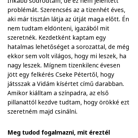
Inkább sodródtam, de ez nem jelentett
problémát. Szerencsés az a tizenhét éves,
aki már tisztán látja az útját maga előtt. Én
nem tudtam eldönteni, igazából mit
szeretnék. Kezdetként kaptam egy
hatalmas lehetőséget a sorozattal, de még
ekkor sem volt világos, hogy mi leszek, ha
nagy leszek. Mígnem tizenkilenc évesen
jött egy felkérés Cseke Pétertől, hogy
játsszak a Vidám kísértet című darabban.
Amikor kiálltam a színpadra, az első
pillanattól kezdve tudtam, hogy örökké ezt
szeretném majd csinálni.
Meg tudod fogalmazni, mit éreztél