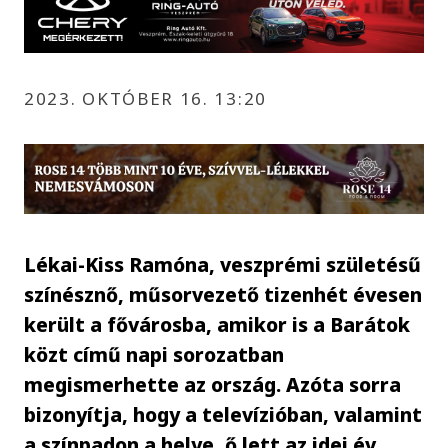
2023. OKTÓBER 16. 13:20
Lékai-Kiss Ramóna, veszprémi születésű
színésznő, műsorvezető tizenhét évesen
került a fővárosba, amikor is a Barátok
közt című napi sorozatban
megismerhette az ország. Azóta sorra
bizonyítja, hogy a televízióban, valamint
a színpadon a helye, ő lett az idei év