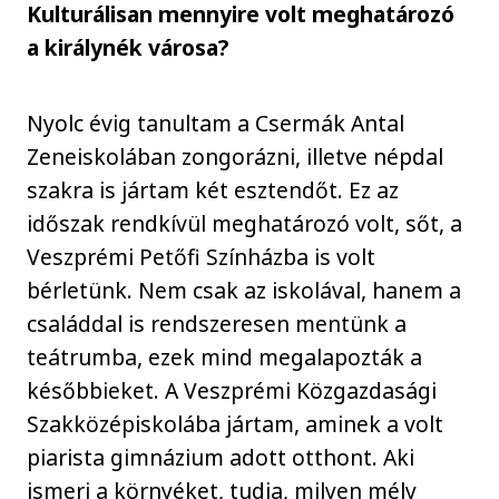
Kulturálisan mennyire volt meghatározó
a királynék városa?
Nyolc évig tanultam a Csermák Antal
Zeneiskolában zongorázni, illetve népdal
szakra is jártam két esztendőt. Ez az
időszak rendkívül meghatározó volt, sőt, a
Veszprémi Petőfi Színházba is volt
bérletünk. Nem csak az iskolával, hanem a
családdal is rendszeresen mentünk a
teátrumba, ezek mind megalapozták a
későbbieket. A Veszprémi Közgazdasági
Szakközépiskolába jártam, aminek a volt
piarista gimnázium adott otthont. Aki
ismeri a környéket, tudja, milyen mély