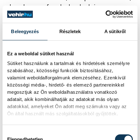
de soha nem fogok elszakadni
Veszprémtől. Tini korom óta igyekszem
vinni a királynék városának a jó hírét.
Beleegyezés
Részletek
A sütikről
Úgy fogalmaztál, amikor első alkalommal
Ez a weboldal sütiket használ
álltál a színpadon, érezted, ez az utad.
Sütiket használunk a tartalmak és hirdetések személyre
Milyen veled együtt dolgozni a
szabásához, közösségi funkciók biztosításához,
rendezőknek?
valamint weboldalforgalmunk elemzéséhez. Ezenkívül
közösségi média-, hirdető- és elemező partnereinkkel
megosztjuk az Ön weboldalhasználatra vonatkozó
Kíváncsi lennék, erre mit mondanának ők,
adatait, akik kombinálhatják az adatokat más olyan
de én úgy érzem, szeretnek velem
adatokkal, amelyeket Ön adott meg számukra vagy az
Ön által használt más szolgáltatásokból gyűjtöttek.
dolgozni. Úgy szocializálódtam az első
munkáim során, hogy tudtam, hierarchikus
rendszerben létezem, tisztában voltam a
Hozzájárulás kiválasztása
Elengedhetetlen