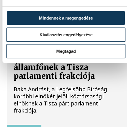
Mindennek a megengedése
TOVÁBBI CIKKEK
Kiválasztás engedélyezése
KÖZÉLET
Megtagad
Baka Andrást jelöli
államfőnek a Tisza
parlamenti frakciója
Baka Andrást, a Legfelsőbb Bíróság
korábbi elnökét jelöli köztársasági
elnöknek a Tisza párt parlamenti
frakciója.