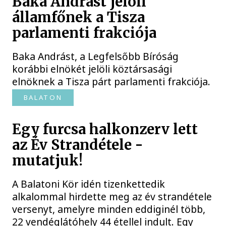
Baka Andrást jelöli
államfőnek a Tisza
parlamenti frakciója
Baka Andrást, a Legfelsőbb Bíróság
korábbi elnökét jelöli köztársasági
elnöknek a Tisza párt parlamenti frakciója.
BALATON
Egy furcsa halkonzerv lett
az Év Strandétele -
mutatjuk!
A Balatoni Kör idén tizenkettedik
alkalommal hirdette meg az év strandétele
versenyt, amelyre minden eddiginél több,
22 vendéglátóhely 44 étellel indult. Egy