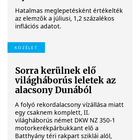
Hatalmas meglepetésként értékelték
az elemzők a júliusi, 1,2 százalékos
inflációs adatot.
KÖZÉLET
Sorra kerülnek elő
világháborús leletek az
alacsony Dunából
A folyó rekordalacsony vízállása miatt
egy csaknem komplett, II.
világháborús német DKW NZ 350-1
motorkerékpárbukkant elő a
Batthyány téri rakpart sziklái alól,