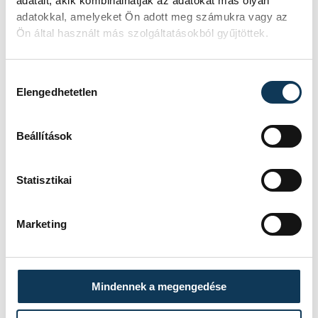
adatait, akik kombinálhatják az adatokat más olyan
adatokkal, amelyeket Ön adott meg számukra vagy az
Ön által használt más szolgáltatásokból gyűjtöttek.
Hozzájárulás kiválasztása
Elengedhetetlen
Beállítások
közélet
nemzeti ünnep
1956
október 23
Brusznyai Árpád
Statisztikai
Marketing
FOTÓS
SZERZŐ
Kovács
Mindennek a megengedése
vehir.hu
Bálint