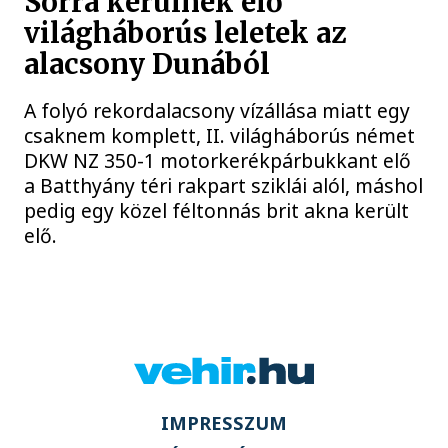
Sorra kerülnek elő
világháborús leletek az
alacsony Dunából
A folyó rekordalacsony vízállása miatt egy
csaknem komplett, II. világháborús német
DKW NZ 350-1 motorkerékpárbukkant elő
a Batthyány téri rakpart sziklái alól, máshol
pedig egy közel féltonnás brit akna került
elő.
IMPRESSZUM