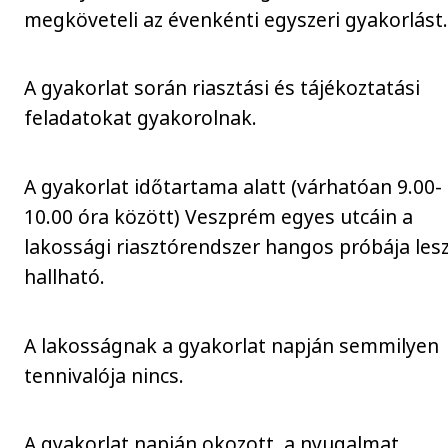
megköveteli az évenkénti egyszeri gyakorlást
A gyakorlat során riasztási és tájékoztatási
feladatokat gyakorolnak.
A gyakorlat időtartama alatt (várhatóan 9.00-
10.00 óra között) Veszprém egyes utcáin a
lakossági riasztórendszer hangos próbája les
hallható.
A lakosságnak a gyakorlat napján semmilyen
tennivalója nincs.
A gyakorlat napján okozott, a nyugalmat