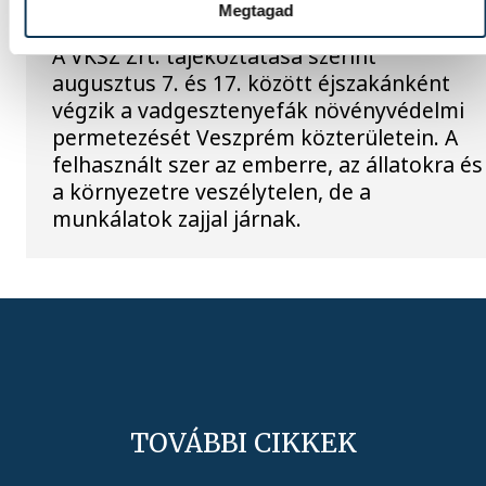
Veszprémben
Megtagad
A VKSZ Zrt. tájékoztatása szerint
augusztus 7. és 17. között éjszakánként
végzik a vadgesztenyefák növényvédelmi
permetezését Veszprém közterületein. A
felhasznált szer az emberre, az állatokra és
a környezetre veszélytelen, de a
munkálatok zajjal járnak.
TOVÁBBI CIKKEK