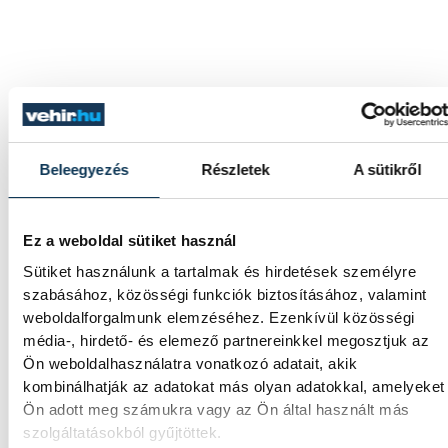
TOVÁBBI CIKKEK
Beleegyezés
Részletek
A sütikről
KÖZÉRDEKŰ
Ez a weboldal sütiket használ
Ideiglenes
Sütiket használunk a tartalmak és hirdetések személyre
forgalomkorlátozás a Jókai
szabásához, közösségi funkciók biztosításához, valamint
utcában
weboldalforgalmunk elemzéséhez. Ezenkívül közösségi
média-, hirdető- és elemező partnereinkkel megosztjuk az
Ön weboldalhasználatra vonatkozó adatait, akik
kombinálhatják az adatokat más olyan adatokkal, amelyeket
KÖZÉRDEKŰ
Ön adott meg számukra vagy az Ön által használt más
szolgáltatásokból gyűjtöttek.