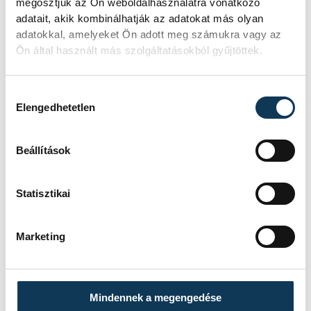
megosztjuk az Ön weboldalhasználatra vonatkozó
adatait, akik kombinálhatják az adatokat más olyan
adatokkal, amelyeket Ön adott meg számukra vagy az
Ön által használt más szolgáltatásokból gyűjtöttek.
FOTÓS
SZERZŐ
Domján
vehir.hu
Hozzájárulás kiválasztása
Attila
Elengedhetetlen
Beállítások
Statisztikai
Marketing
Mindennek a megengedése