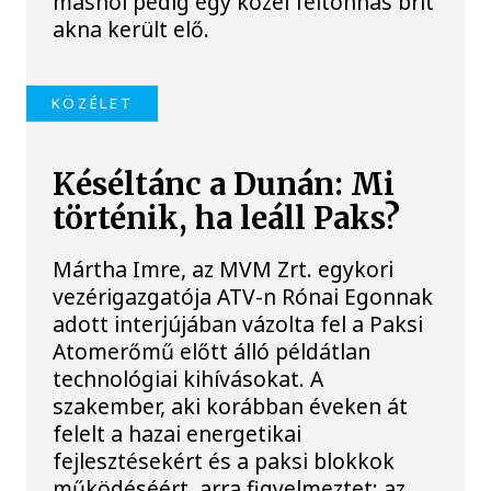
máshol pedig egy közel féltonnás brit
akna került elő.
KÖZÉLET
Késéltánc a Dunán: Mi
történik, ha leáll Paks?
Mártha Imre, az MVM Zrt. egykori
vezérigazgatója ATV-n Rónai Egonnak
adott interjújában vázolta fel a Paksi
Atomerőmű előtt álló példátlan
technológiai kihívásokat. A
szakember, aki korábban éveken át
felelt a hazai energetikai
fejlesztésekért és a paksi blokkok
működéséért, arra figyelmeztet: az