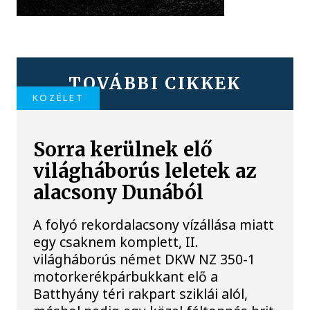
TOVÁBBI CIKKEK
KÖZÉLET
Sorra kerülnek elő
világháborús leletek az
alacsony Dunából
A folyó rekordalacsony vízállása miatt
egy csaknem komplett, II.
világháborús német DKW NZ 350-1
motorkerékpárbukkant elő a
Batthyány téri rakpart sziklái alól,