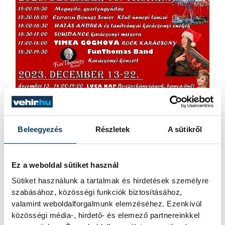
Beleegyezés
Részletek
A sütikről
Ez a weboldal sütiket használ
Sütiket használunk a tartalmak és hirdetések személyre
közélet
advent
Haszkovó
szabásához, közösségi funkciók biztosításához,
valamint weboldalforgalmunk elemzéséhez. Ezenkívül
Haszkovó Advent
közösségi média-, hirdető- és elemező partnereinkkel