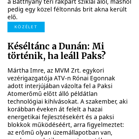
a Batthyány téri rakpart sziklái alól, máshol
pedig egy közel féltonnás brit akna került
elő.
KÖZÉLET
Késéltánc a Dunán: Mi
történik, ha leáll Paks?
Mártha Imre, az MVM Zrt. egykori
vezérigazgatója ATV-n Rónai Egonnak
adott interjújában vázolta fel a Paksi
Atomerőmű előtt álló példátlan
technológiai kihívásokat. A szakember, aki
korábban éveken át felelt a hazai
energetikai fejlesztésekért és a paksi
blokkok működéséért, arra figyelmeztet:
az erőmű olyan üzemállapotban van,