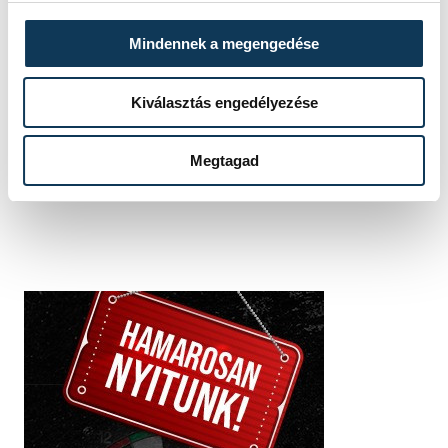
Mindennek a megengedése
FOTÓS
SZERZŐ
Kovács
vehir.hu
Kiválasztás engedélyezése
Bálint
Megtagad