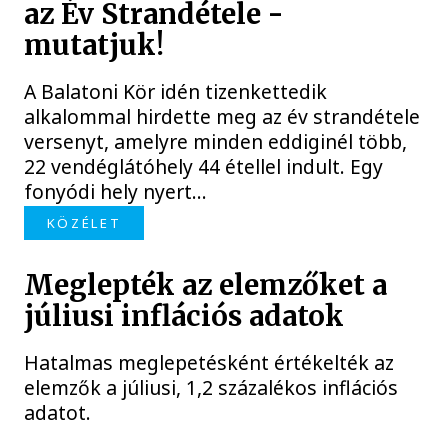
az Év Strandétele -
mutatjuk!
A Balatoni Kör idén tizenkettedik
alkalommal hirdette meg az év strandétele
versenyt, amelyre minden eddiginél több,
22 vendéglátóhely 44 étellel indult. Egy
fonyódi hely nyert...
KÖZÉLET
Meglepték az elemzőket a
júliusi inflációs adatok
Hatalmas meglepetésként értékelték az
elemzők a júliusi, 1,2 százalékos inflációs
adatot.