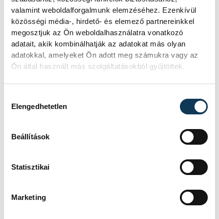
időpontjairól a kiállítás
Facebook-oldaláról
valamint weboldalforgalmunk elemzéséhez. Ezenkívül
lehet tájékozódni.
közösségi média-, hirdető- és elemező partnereinkkel
megosztjuk az Ön weboldalhasználatra vonatkozó
adatait, akik kombinálhatják az adatokat más olyan
Az alkotásokban az alábbi galériánkban is
adatokkal, amelyeket Ön adott meg számukra vagy az
lehet gyönyörödni.
Ön által használt más szolgáltatásokból gyűjtöttek.
GALÉRIA
Hozzájárulás kiválasztása
Elengedhetetlen
22 kép
Mézes Hárskút
Beállítások
kultúra
kiállítás
Hárskút
Statisztikai
mézeskalács
Mázes Hárskút
Marketing