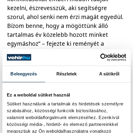
kezelni, észrevesszük, aki segítségre
szorul, ahol senki nem érzi magát egyedül.
Bízom benne, hogy a mögöttünk álló
tartalmas év közelebb hozott minket
egymáshoz” – fejezte ki reményét a
polgármester.
A város adventi koszorújának harmadik
Beleegyezés
Részletek
A sütikről
gyertyáját Tornavölgyi Krisztián atya,
Porga Gyula polgármester és Ovádi Péter
Ez a weboldal sütiket használ
parlamenti képviselő gyújtották meg.
Sütiket használunk a tartalmak és hirdetések személyre
szabásához, közösségi funkciók biztosításához,
valamint weboldalforgalmunk elemzéséhez. Ezenkívül
közösségi média-, hirdető- és elemező partnereinkkel
közélet
Porga Gyula
advent
megosztjuk az Ön weboldalhasználatra vonatkozó