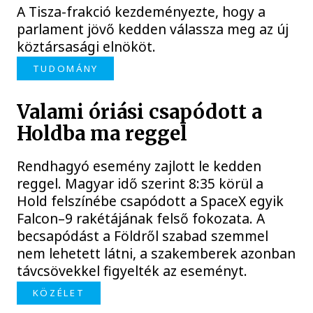
A Tisza-frakció kezdeményezte, hogy a
parlament jövő kedden válassza meg az új
köztársasági elnököt.
TUDOMÁNY
Valami óriási csapódott a
Holdba ma reggel
Rendhagyó esemény zajlott le kedden
reggel. Magyar idő szerint 8:35 körül a
Hold felszínébe csapódott a SpaceX egyik
Falcon–9 rakétájának felső fokozata. A
becsapódást a Földről szabad szemmel
nem lehetett látni, a szakemberek azonban
távcsövekkel figyelték az eseményt.
KÖZÉLET