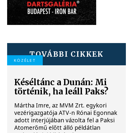
TOVÁBBI CIKKEK
KÖZÉLET
Késéltánc a Dunán: Mi
történik, ha leáll Paks?
Mártha Imre, az MVM Zrt. egykori
vezérigazgatója ATV-n Rónai Egonnak
adott interjújában vázolta fel a Paksi
Atomerőmű előtt álló példátlan