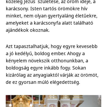
közeleg Jézus születése, az öröm ideje, a
karácsony. Isten tartós örömökre hív
minket, nem olyan gyertyaláng életűekre,
amelyeket a karácsonyfa alatt található
ajándékok okoznak.
Azt tapasztalhatjuk, hogy egyre kevesebb
a jó kedélyű, boldog ember. Ahogy a
kényelem növekszik otthonunkban, a
boldogság egyre inkább fogy. Sokan
kizárólag az anyagiaktól várják az örömöt,
de ez gyorsan múló elégedettség.