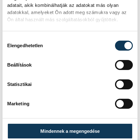
adatait, akik kombinálhatják az adatokat más olyan
Tornavölgyi Krisztián
adatokkal, amelyeket Ön adott meg számukra vagy az
Ön által használt más szolgáltatásokból gyűjtöttek.
Hozzájárulás kiválasztása
Elengedhetetlen
FOTÓS
SZERZŐ
Kovács
vehir.hu
Bálint
Beállítások
Statisztikai
Marketing
Mindennek a megengedése