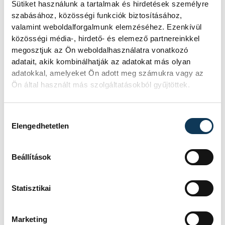
Sütiket használunk a tartalmak és hirdetések személyre
szabásához, közösségi funkciók biztosításához,
valamint weboldalforgalmunk elemzéséhez. Ezenkívül
közösségi média-, hirdető- és elemező partnereinkkel
megosztjuk az Ön weboldalhasználatra vonatkozó
adatait, akik kombinálhatják az adatokat más olyan
adatokkal, amelyeket Ön adott meg számukra vagy az
Ön által használt más szolgáltatásokból gyűjtöttek.
Hozzájárulás kiválasztása
Elengedhetetlen
Beállítások
TOVÁBBI CIKKEK
GYÁSZHÍR
Statisztikai
Elhunyt Gálvölgyi Judit,
Marketing