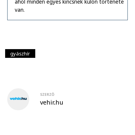
ahol minden egyes kincsnek külön története
van.
gyászhír
SZERZŐ
vehir.hu