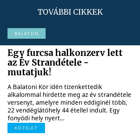
TOVÁBBI CIKKEK
BALATON
Egy furcsa halkonzerv lett
az Év Strandétele -
mutatjuk!
A Balatoni Kör idén tizenkettedik
alkalommal hirdette meg az év strandétele
versenyt, amelyre minden eddiginél több,
22 vendéglátóhely 44 étellel indult. Egy
fonyódi hely nyert...
KÖZÉLET