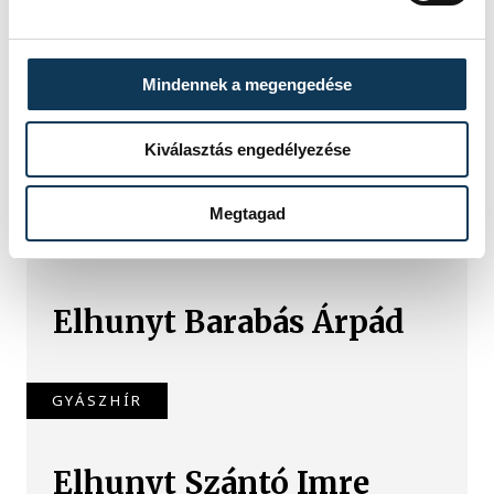
Gálvölgyi János felesége
Méltósággal viselt, hosszú betegség
után, életének 81. évében pénteken
Mindennek a megengedése
elhunyt Gálvölgyi (Gács) Judit
műfordító, szerkesztő, Gálvölgyi
Kiválasztás engedélyezése
János felesége.
Megtagad
GYÁSZHÍR
Elhunyt Barabás Árpád
GYÁSZHÍR
Elhunyt Szántó Imre