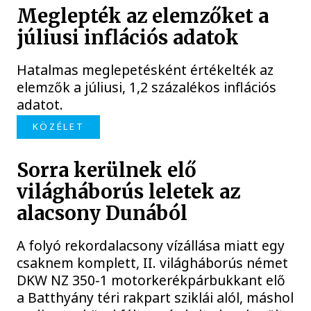
Meglepték az elemzőket a
júliusi inflációs adatok
Hatalmas meglepetésként értékelték az
elemzők a júliusi, 1,2 százalékos inflációs
adatot.
KÖZÉLET
Sorra kerülnek elő
világháborús leletek az
alacsony Dunából
A folyó rekordalacsony vízállása miatt egy
csaknem komplett, II. világháborús német
DKW NZ 350-1 motorkerékpárbukkant elő
a Batthyány téri rakpart sziklái alól, máshol