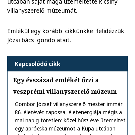
utcában saját maga üzemeltette kicsiny
villanyszerelő múzeumát.
Emlékül egy korábbi cikkünkkel felidézzük
Józsi bácsi gondolatait.
Kapcsolódó cikk
Egy évszázad emlékét őrzi a
veszprémi villanyszerelő múzeum
Gombor József villanyszerelő mester immár
86. életévét tapossa, életenergiája mégis a
mai napig töretlen: közel húsz éve üzemeltet
egy aprócska múzeumot a Kupa utcában,