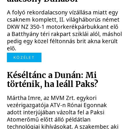
A folyó rekordalacsony vízállása miatt egy
csaknem komplett, II. világháborús német
DKW NZ 350-1 motorkerékpárbukkant elő
a Batthyány téri rakpart sziklái alól, máshol
pedig egy közel féltonnás brit akna került
elő.
KÖZÉLET
Késéltánc a Dunán: Mi
történik, ha leáll Paks?
Mártha Imre, az MVM Zrt. egykori
vezérigazgatója ATV-n Rónai Egonnak
adott interjújában vázolta fel a Paksi
Atomerőmű előtt álló példátlan
technológiai kihívásokat. A szakember, aki