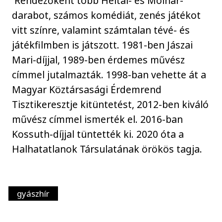
Rendezőként több Heltai- és Molnár-
darabot, számos komédiát, zenés játékot
vitt színre, valamint számtalan tévé- és
játékfilmben is játszott. 1981-ben Jászai
Mari-díjjal, 1989-ben érdemes művész
címmel jutalmazták. 1998-ban vehette át a
Magyar Köztársasági Érdemrend
Tisztikeresztje kitüntetést, 2012-ben kiváló
művész címmel ismerték el. 2016-ban
Kossuth-díjjal tüntették ki. 2020 óta a
Halhatatlanok Társulatának örökös tagja.
gyászhír