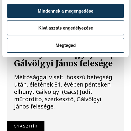
Mindennek a megengedése
TOVÁBBI CIKKEK
Kiválasztás engedélyezése
GYÁSZHÍR
Megtagad
Elhunyt Gálvölgyi Judit,
Gálvölgyi János felesége
Méltósággal viselt, hosszú betegség
után, életének 81. évében pénteken
elhunyt Gálvölgyi (Gács) Judit
műfordító, szerkesztő, Gálvölgyi
János felesége.
GYÁSZHÍR