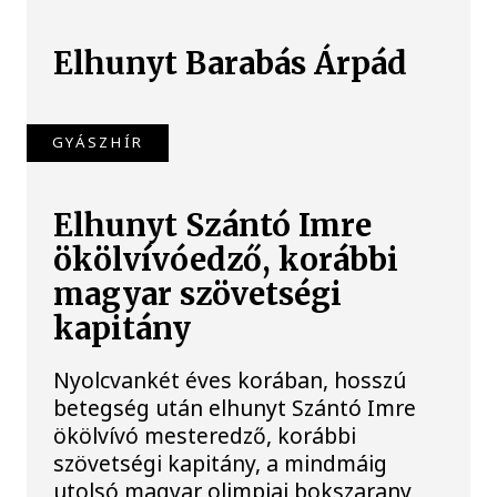
Elhunyt Barabás Árpád
GYÁSZHÍR
Elhunyt Szántó Imre
ökölvívóedző, korábbi
magyar szövetségi
kapitány
Nyolcvankét éves korában, hosszú
betegség után elhunyt Szántó Imre
ökölvívó mesteredző, korábbi
szövetségi kapitány, a mindmáig
utolsó magyar olimpiai bokszarany,