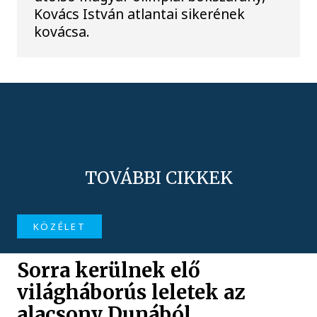
Kovács István atlantai sikerének
kovácsa.
TOVÁBBI CIKKEK
KÖZÉLET
Sorra kerülnek elő
világháborús leletek az
alacsony Dunából