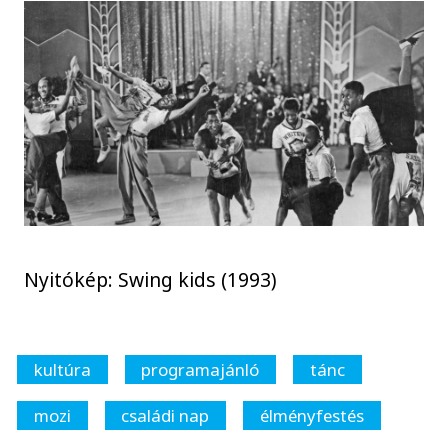
Nyitókép: Swing kids (1993)
kultúra
programajánló
tánc
mozi
családi nap
élményfestés