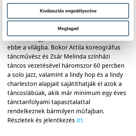
minden vágyunk egyszer egy füstös jazz
klubban ropni, akkor íme a lehetőség
Kiválasztás engedélyezése
hozzá: az Alba Jazz Fanatics Swing Club a
hónap utolsó hétvégéjén Veszprémbe
Megtagad
érkezik, hogy bevezessenek bennünket
ebbe a világba. Bokor Attila koreográfus
táncművész és Zsár Melinda színházi
táncos vezetésével háromszor 60 percben
a solo jazz, valamint a lindy hop és a lindy
charleston alapjait sajátíthatják el azok a
táncoslábúak, akik már minimum egy éves
tánctanfolyami tapasztalattal
rendelkeznek bármilyen műfajban.
Részletek és jelentkezés
itt.