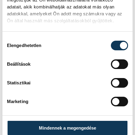
adatait, akik kombinálhatják az adatokat más olyan
adatokkal, amelyeket Ön adott meg számukra vagy az
Ön által használt más szolgáltatásokból gyűjtöttek.
Hozzájárulás kiválasztása
Elengedhetetlen
Fotó: Légvárvilág Játszóház Facebook
Beállítások
Swing tánckurzus az ActiCity-ben
2024. január 27. 9:30-13:00
Statisztikai
Február a farsangi bálok és bulik időszaka,
Marketing
és ha szeretnénk felkészülni rá, vagy
egyszerűen csak megmagyarázhatatlan
nosztalgiát érzünk a 20. századi Amerika és
Mindennek a megengedése