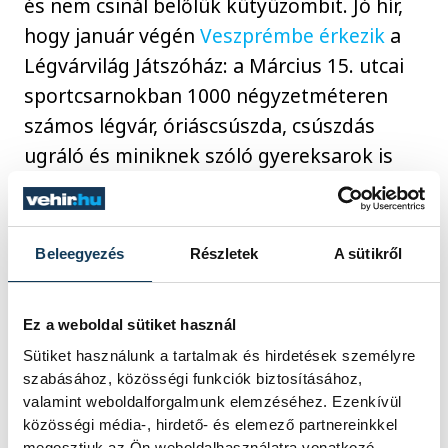
és nem csinál belőlük kütyüzombit. Jó hír,
hogy január végén
Veszprémbe érkezik
a
Légvárvilág Játszóház: a Március 15. utcai
sportcsarnokban 1000 négyzetméteren
számos légvár, óriáscsúszda, csúszdás
ugráló és miniknek szóló gyereksarok is
várja a családokat, emellett akadálypályás
csúszda, lufihajtogatás, kézműves
foglalkozások és óriás focipálya is lesz.
Beleegyezés
Részletek
A sütikről
Ez a weboldal sütiket használ
Sütiket használunk a tartalmak és hirdetések személyre
szabásához, közösségi funkciók biztosításához,
valamint weboldalforgalmunk elemzéséhez. Ezenkívül
közösségi média-, hirdető- és elemező partnereinkkel
megosztjuk az Ön weboldalhasználatra vonatkozó