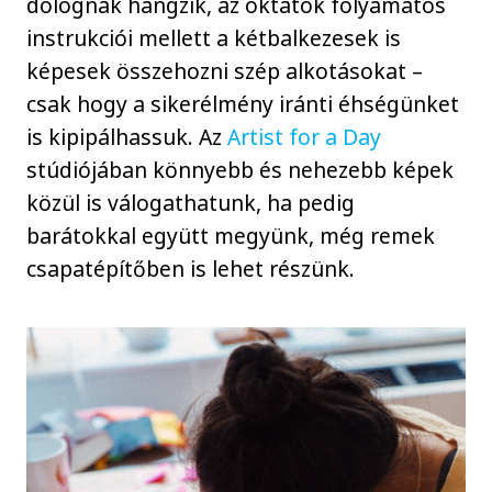
dolognak hangzik, az oktatók folyamatos
instrukciói mellett a kétbalkezesek is
képesek összehozni szép alkotásokat –
csak hogy a sikerélmény iránti éhségünket
is kipipálhassuk. Az
Artist for a Day
stúdiójában könnyebb és nehezebb képek
közül is válogathatunk, ha pedig
barátokkal együtt megyünk, még remek
csapatépítőben is lehet részünk.