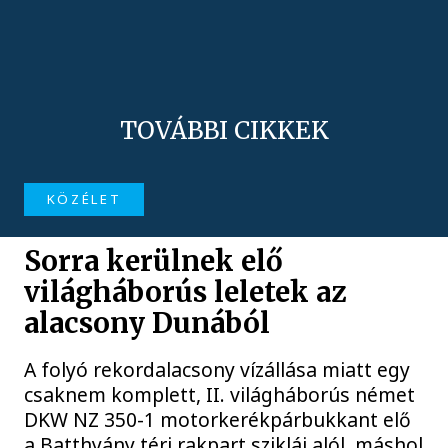
TOVÁBBI CIKKEK
KÖZÉLET
Sorra kerülnek elő
világháborús leletek az
alacsony Dunából
A folyó rekordalacsony vízállása miatt egy
csaknem komplett, II. világháborús német
DKW NZ 350-1 motorkerékpárbukkant elő
a Batthyány téri rakpart sziklái alól, máshol