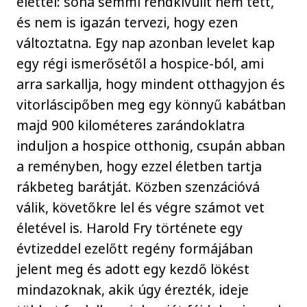
élettel: soha semmi rendkívülit nem tett,
és nem is igazán tervezi, hogy ezen
változtatna. Egy nap azonban levelet kap
egy régi ismerősétől a hospice-ból, ami
arra sarkallja, hogy mindent otthagyjon és
vitorláscipőben meg egy könnyű kabátban
majd 900 kilométeres zarándoklatra
induljon a hospice otthonig, csupán abban
a reményben, hogy ezzel életben tartja
rákbeteg barátját. Közben szenzációvá
válik, követőkre lel és végre számot vet
életével is. Harold Fry története egy
évtizeddel ezelőtt regény formájában
jelent meg és adott egy kezdő lökést
mindazoknak, akik úgy érezték, ideje