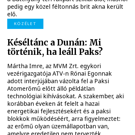
pedig egy közel féltonnás brit akna került
elő.
KÖZÉLET
Késéltánc a Dunán: Mi
történik, ha leáll Paks?
Mártha Imre, az MVM Zrt. egykori
vezérigazgatója ATV-n Rónai Egonnak
adott interjújában vázolta fel a Paksi
Atomerőmű előtt álló példátlan
technológiai kihívásokat. A szakember, aki
korábban éveken át felelt a hazai
energetikai fejlesztésekért és a paksi
blokkok működéséért, arra figyelmeztet:
az erőmű olyan üzemállapotban van,
amelyre eredetileg nem tervezték.