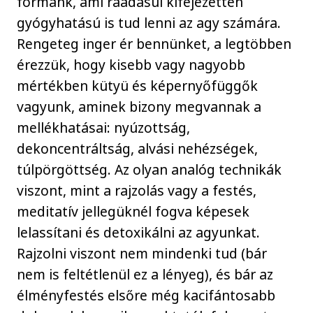
formánk, ami ráadásul kifejezetten
gyógyhatású is tud lenni az agy számára.
Rengeteg inger ér bennünket, a legtöbben
érezzük, hogy kisebb vagy nagyobb
mértékben kütyü és képernyőfüggők
vagyunk, aminek bizony megvannak a
mellékhatásai: nyúzottság,
dekoncentráltság, alvási nehézségek,
túlpörgöttség. Az olyan analóg technikák
viszont, mint a rajzolás vagy a festés,
meditatív jellegüknél fogva képesek
lelassítani és detoxikálni az agyunkat.
Rajzolni viszont nem mindenki tud (bár
nem is feltétlenül ez a lényeg), és bár az
élményfestés elsőre még kacifántosabb