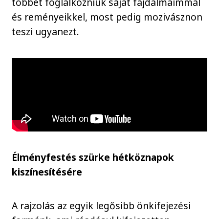
többet foglalkozniuk saját fájdalmaimmal
és reményeikkel, most pedig mozivásznon
teszi ugyanezt.
Élményfestés szürke hétköznapok
kiszínesítésére
A rajzolás az egyik legősibb önkifejezési