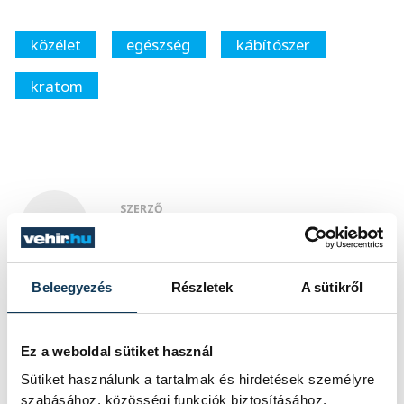
közélet
egészség
kábítószer
kratom
SZERZŐ
vehir.hu
Beleegyezés
Részletek
A sütikről
Ez a weboldal sütiket használ
Sütiket használunk a tartalmak és hirdetések személyre
szabásához, közösségi funkciók biztosításához,