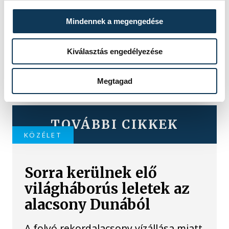
Mindennek a megengedése
Kiválasztás engedélyezése
Megtagad
TOVÁBBI CIKKEK
KÖZÉLET
Sorra kerülnek elő
világháborús leletek az
alacsony Dunából
A folyó rekordalacsony vízállása miatt