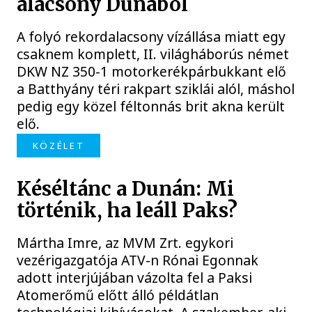
alacsony Dunából
A folyó rekordalacsony vízállása miatt egy
csaknem komplett, II. világháborús német
DKW NZ 350-1 motorkerékpárbukkant elő
a Batthyány téri rakpart sziklái alól, máshol
pedig egy közel féltonnás brit akna került
elő.
KÖZÉLET
Késéltánc a Dunán: Mi
történik, ha leáll Paks?
Mártha Imre, az MVM Zrt. egykori
vezérigazgatója ATV-n Rónai Egonnak
adott interjújában vázolta fel a Paksi
Atomerőmű előtt álló példátlan