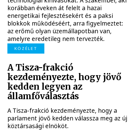
technológiai kihívásokat. A szakember, aki
korábban éveken át felelt a hazai
energetikai fejlesztésekért és a paksi
blokkok működéséért, arra figyelmeztet:
az erőmű olyan üzemállapotban van,
amelyre eredetileg nem tervezték.
KÖZÉLET
A Tisza-frakció
kezdeményezte, hogy jövő
kedden legyen az
államfőválasztás
A Tisza-frakció kezdeményezte, hogy a
parlament jövő kedden válassza meg az új
köztársasági elnököt.