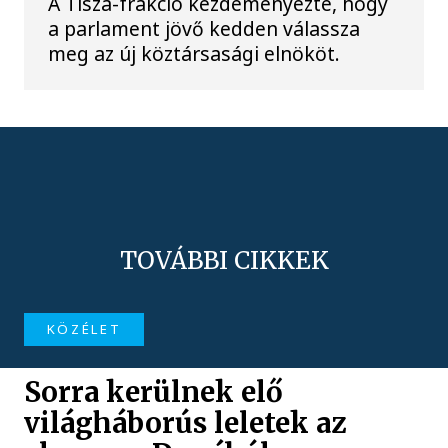
A Tisza-frakció kezdeményezte, hogy
a parlament jövő kedden válassza
meg az új köztársasági elnököt.
TOVÁBBI CIKKEK
KÖZÉLET
Sorra kerülnek elő
világháborús leletek az