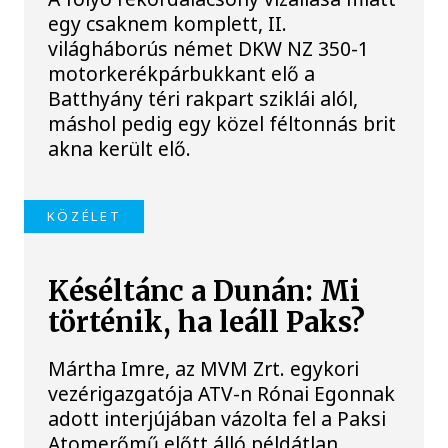
egy csaknem komplett, II.
világháborús német DKW NZ 350-1
motorkerékpárbukkant elő a
Batthyány téri rakpart sziklái alól,
máshol pedig egy közel féltonnás brit
akna került elő.
KÖZÉLET
Késéltánc a Dunán: Mi
történik, ha leáll Paks?
Mártha Imre, az MVM Zrt. egykori
vezérigazgatója ATV-n Rónai Egonnak
adott interjújában vázolta fel a Paksi
Atomerőmű előtt álló példátlan