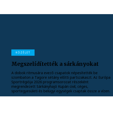
KÖZÉLET
Megszelídítették a sárkányokat
A dobok ritmusára evező csapatok népesítették be
szombaton a Tagore sétány előtti partszakaszt. Az Európa
Sportrégiója 2026 programsorozat részeként
megrendezett Sárkányhajó Kupán civil, céges,
sportegyesületi és belügyi egységek csaptak össze a vízen.