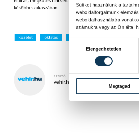
előírás, megkötés nincsen. A sorrend módosítására április 8-
Sütiket használunk a tartal
későbbi szakaszában.
weboldalforgalmunk elemzésé
weboldalhasználatra vonatko
számukra vagy az Ön által ha
közélet
oktatás
továbbtanulás
Hozzájárulás kiválasztása
Elengedhetetlen
SZERZŐ
vehir.hu
Megtagad