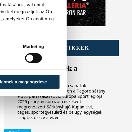
tosításához, valamint
einkkel megosztjuk az Ön
l, amelyeket Ön adott meg
Marketing
TOVÁBBI CIKKEK
KÖZÉLET
Megszelídítették a
sárkányokat
dennek a megengedése
A dobok ritmusára evező csapatok
népesítették be szombaton a Tagore sétány
előtti partszakaszt. Az Európa Sportrégiója
2026 programsorozat részeként
megrendezett Sárkányhajó Kupán civil,
céges, sportegyesületi és belügyi egységek
csaptak össze a vízen.