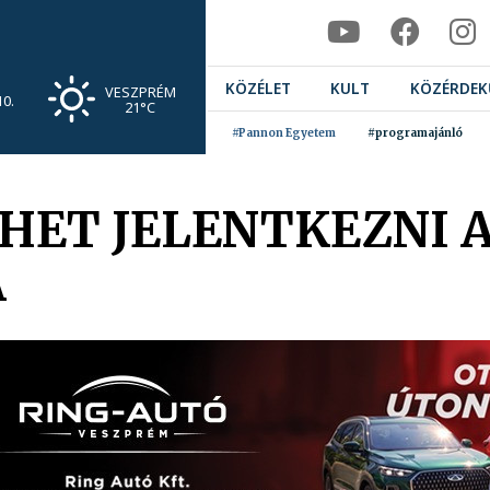
KÖZÉLET
KULT
KÖZÉRDEK
VESZPRÉM
0.
21°C
#Pannon Egyetem
#programajánló
EHET JELENTKEZNI 
A