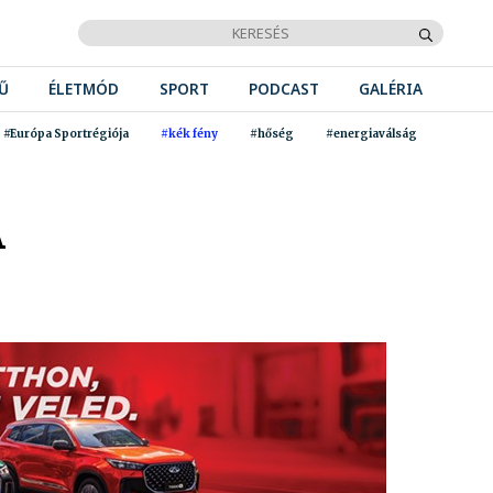
Ű
ÉLETMÓD
SPORT
PODCAST
GALÉRIA
#Európa Sportrégiója
#kék fény
#hőség
#energiaválság
A