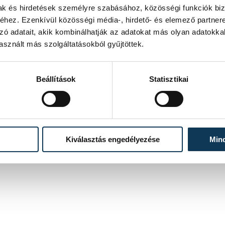
10. között lesz lehetőség az eljárás
mak és hirdetések személyre szabásához, közösségi funkciók biz
hez. Ezenkívül közösségi média-, hirdető- és elemező partner
zó adatait, akik kombinálhatják az adatokat más olyan adatokka
sznált más szolgáltatásokból gyűjtöttek.
Beállítások
Statisztikai
Kiválasztás engedélyezése
Min