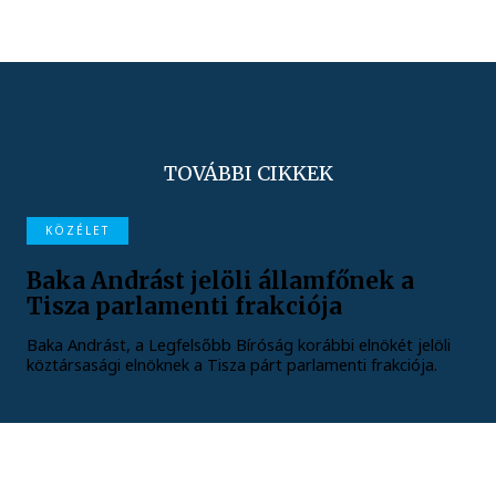
TOVÁBBI CIKKEK
KÖZÉLET
Baka Andrást jelöli államfőnek a
Tisza parlamenti frakciója
Baka Andrást, a Legfelsőbb Bíróság korábbi elnökét jelöli
köztársasági elnöknek a Tisza párt parlamenti frakciója.