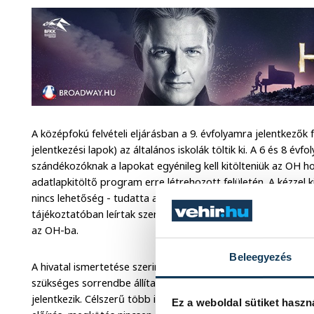
A középfokú felvételi eljárásban a 9. évfolyamra jelentkezők fe
jelentkezési lapok) az általános iskolák töltik ki. A 6 és 8 
szándékozóknak a lapokat egyénileg kell kitölteniük az OH ho
adatlapkitöltő program erre létrehozott felületén. A kézzel ki
nincs lehetőség - tudatta a hivatal. Kiemelték: a kitöltött d
tájékoztatóban leírtak szerint kell eljuttatni a továbbtanulá
az OH-ba.
Beleegyezés
A hivatal ismertetése szerint a program jelentkezési lapokat 
szükséges sorrendbe állítani azon intézményeket, illetve tan
jelentkezik. Célszerű több intézményt, illetve tanulmányi ter
Ez a weboldal sütiket haszn