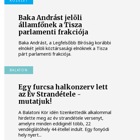
KÖZÉLET
Baka Andrást jelöli
államfőnek a Tisza
parlamenti frakciója
Baka Andrást, a Legfelsőbb Bíróság korábbi
elnökét jelöli köztársasági elnöknek a Tisza
párt parlamenti frakciója.
BALATON
Egy furcsa halkonzerv lett
az Év Strandétele -
mutatjuk!
A Balatoni Kör idén tizenkettedik alkalommal
hirdette meg az év strandétele versenyt,
amelyre minden eddiginél több, 22
vendéglátóhely 44 étellel indult. Egy fonyódi
hely nyert...