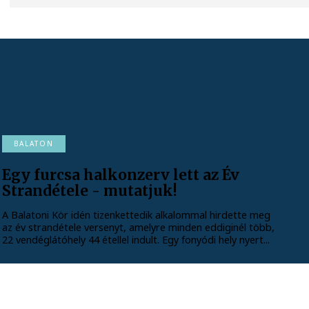
BALATON
Egy furcsa halkonzerv lett az Év
Strandétele - mutatjuk!
A Balatoni Kör idén tizenkettedik alkalommal hirdette meg
az év strandétele versenyt, amelyre minden eddiginél több,
22 vendéglátóhely 44 étellel indult. Egy fonyódi hely nyert...