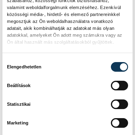
szabásához, közösségi funkciók biztosításához,
valamint weboldalforgalmunk elemzéséhez. Ezenkívül
közösségi média-, hirdető- és elemező partnereinkkel
megosztjuk az Ön weboldalhasználatra vonatkozó
adatait, akik kombinálhatják az adatokat más olyan
adatokkal, amelyeket Ön adott meg számukra vagy az
Ön által használt más szolgáltatásokból gyűjtöttek.
Hozzájárulás kiválasztása
Elengedhetetlen
TOVÁBBI CIKKEK
KÖZÉLET
Beállítások
Sorra kerülnek elő
Statisztikai
világháborús leletek az
alacsony Dunából
Marketing