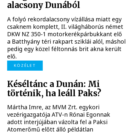
alacsony Dunából
A folyó rekordalacsony vízállása miatt egy
csaknem komplett, II. világháborús német
DKW NZ 350-1 motorkerékpárbukkant elő
a Batthyány téri rakpart sziklái alól, máshol
pedig egy közel féltonnás brit akna került
elő.
KÖZÉLET
Késéltánc a Dunán: Mi
történik, ha leáll Paks?
Mártha Imre, az MVM Zrt. egykori
vezérigazgatója ATV-n Rónai Egonnak
adott interjújában vázolta fel a Paksi
Atomerőmű előtt álló példátlan