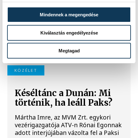
A folyó rekordalacsony vízállása miatt
egy csaknem komplett, II.
Mindennek a megengedése
világháborús német DKW NZ 350-1
motorkerékpárbukkant elő a
Batthyány téri rakpart sziklái alól,
Kiválasztás engedélyezése
máshol pedig egy közel féltonnás brit
akna került elő.
Megtagad
KÖZÉLET
Késéltánc a Dunán: Mi
történik, ha leáll Paks?
Mártha Imre, az MVM Zrt. egykori
vezérigazgatója ATV-n Rónai Egonnak
adott interjújában vázolta fel a Paksi