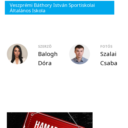
Veszprémi Báthory István Sportiskolai
Általános Iskola
SZERZŐ
FOTÓS
Balogh
Szalai
Dóra
Csaba