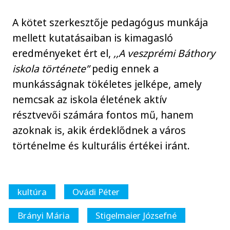
A kötet szerkesztője pedagógus munkája
mellett kutatásaiban is kimagasló
eredményeket ért el,
,,A veszprémi Báthory
iskola története”
pedig ennek a
munkásságnak tökéletes jelképe, amely
nemcsak az iskola életének aktív
résztvevői számára fontos mű, hanem
azoknak is, akik érdeklődnek a város
történelme és kulturális értékei iránt.
kultúra
Ovádi Péter
Brányi Mária
Stigelmaier Józsefné