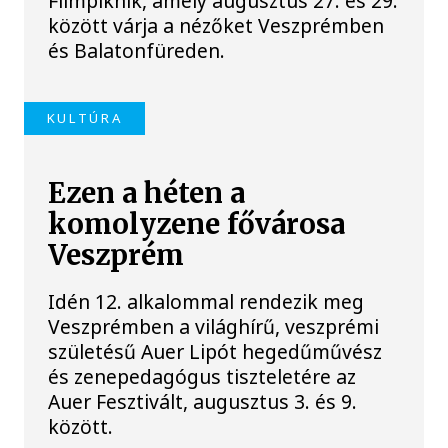
Filmpiknik, amely augusztus 27. és 29.
között várja a nézőket Veszprémben
és Balatonfüreden.
KULTÚRA
Ezen a héten a
komolyzene fővárosa
Veszprém
Idén 12. alkalommal rendezik meg
Veszprémben a világhírű, veszprémi
születésű Auer Lipót hegedűművész
és zenepedagógus tiszteletére az
Auer Fesztivált, augusztus 3. és 9.
között.