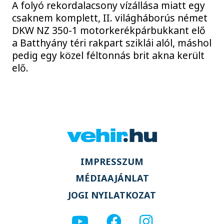
A folyó rekordalacsony vízállása miatt egy
csaknem komplett, II. világháborús német
DKW NZ 350-1 motorkerékpárbukkant elő
a Batthyány téri rakpart sziklái alól, máshol
pedig egy közel féltonnás brit akna került
elő.
IMPRESSZUM
MÉDIAAJÁNLAT
JOGI NYILATKOZAT