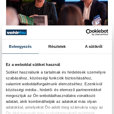
Brányi Mária és Ovádi Péter
Beleegyezés
Részletek
A sütikről
A kormánybiztos szavait követően
Brányi
Ez a weboldal sütiket használ
Mária alpolgármester
osztotta meg a
Sütiket használunk a tartalmak és hirdetések személyre
szabásához, közösségi funkciók biztosításához,
gondolatait, aki elmondta: a városrész
valamint weboldalforgalmunk elemzéséhez. Ezenkívül
fejlődéséhez az iskola nagymértékben
közösségi média-, hirdető- és elemező partnereinkkel
hozzájárult. A Báthoryba nemcsak azok a
megosztjuk az Ön weboldalhasználatra vonatkozó
adatait, akik kombinálhatják az adatokat más olyan
diákok iratkoznak be, akik körzetileg is az
adatokkal, amelyeket Ön adott meg számukra vagy az
intézményhez tartoznak, hanem sokan
Ön által használt más szolgáltatásokból gyűjtöttek.