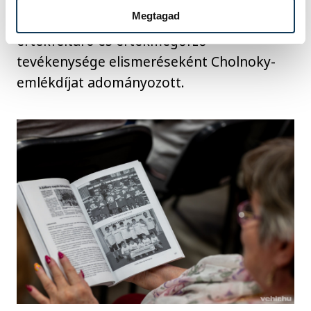
Megtagad
végzett példaértékű munkája, kimagasló
értékfeltáró és értékmegőrző
tevékenysége elismeréseként Cholnoky-
emlékdíjat adományozott.