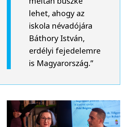
méltán büszke
lehet, ahogy az
iskola névadójára
Báthory István,
erdélyi fejedelemre
is Magyarország.”