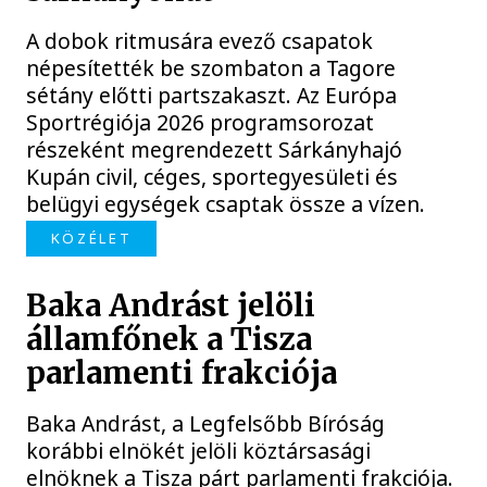
A dobok ritmusára evező csapatok
népesítették be szombaton a Tagore
sétány előtti partszakaszt. Az Európa
Sportrégiója 2026 programsorozat
részeként megrendezett Sárkányhajó
Kupán civil, céges, sportegyesületi és
belügyi egységek csaptak össze a vízen.
KÖZÉLET
Baka Andrást jelöli
államfőnek a Tisza
parlamenti frakciója
Baka Andrást, a Legfelsőbb Bíróság
korábbi elnökét jelöli köztársasági
elnöknek a Tisza párt parlamenti frakciója.