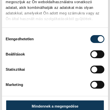
megosztjuk az Ön weboldalhasználatra vonatkozó
Megszelídítették a
adatait, akik kombinálhatják az adatokat más olyan
adatokkal, amelyeket Ön adott meg számukra vagy az
sárkányokat
Ön által használt más szolgáltatásokból gyűjtöttek.
A dobok ritmusára evező csapatok
népesítették be szombaton a Tagore
Hozzájárulás kiválasztása
Elengedhetetlen
sétány előtti partszakaszt. Az Európa
Sportrégiója 2026 programsorozat
részeként megrendezett Sárkányhajó
Beállítások
Kupán civil, céges, sportegyesületi és
belügyi egységek csaptak össze a
Statisztikai
vízen.
Marketing
KÖZÉLET
Baka Andrást jelöli
Mindennek a megengedése