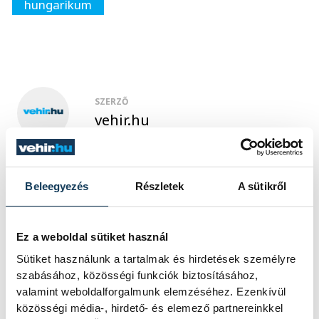
hungarikum
SZERZŐ
vehir.hu
Beleegyezés
Részletek
A sütikről
Ez a weboldal sütiket használ
Sütiket használunk a tartalmak és hirdetések személyre
TOVÁBBI CIKKEK
szabásához, közösségi funkciók biztosításához,
valamint weboldalforgalmunk elemzéséhez. Ezenkívül
KÖZÉLET
közösségi média-, hirdető- és elemező partnereinkkel