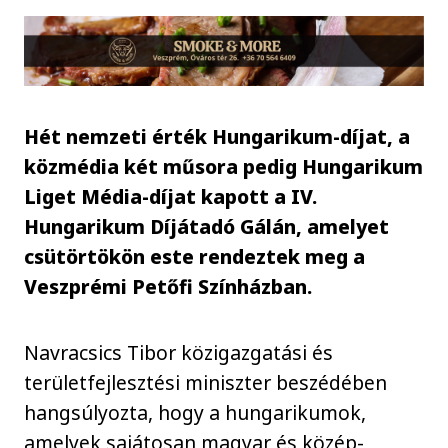
Hét nemzeti érték Hungarikum-díjat, a
közmédia két műsora pedig Hungarikum
Liget Média-díjat kapott a IV.
Hungarikum Díjátadó Gálán, amelyet
csütörtökön este rendeztek meg a
Veszprémi Petőfi Színházban.
Navracsics Tibor közigazgatási és
területfejlesztési miniszter beszédében
hangsúlyozta, hogy a hungarikumok,
amelyek sajátosan magyar és közép-