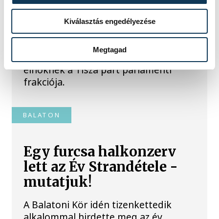
államfőnek a Tisza
parlamenti frakciója
Kiválasztás engedélyezése
Baka Andrást, a Legfelsőbb Bíróság
Megtagad
korábbi elnökét jelöli köztársasági
elnöknek a Tisza párt parlamenti
frakciója.
BALATON
Egy furcsa halkonzerv
lett az Év Strandétele -
mutatjuk!
A Balatoni Kör idén tizenkettedik
alkalommal hirdette meg az év