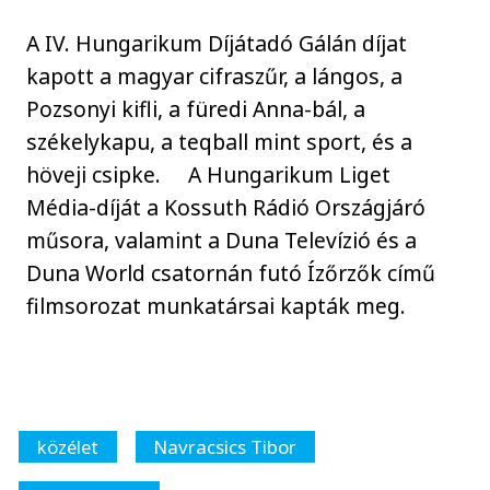
A IV. Hungarikum Díjátadó Gálán díjat
kapott a magyar cifraszűr, a lángos, a
Pozsonyi kifli, a füredi Anna-bál, a
székelykapu, a teqball mint sport, és a
höveji csipke. A Hungarikum Liget
Média-díját a Kossuth Rádió Országjáró
műsora, valamint a Duna Televízió és a
Duna World csatornán futó Ízőrzők című
filmsorozat munkatársai kapták meg.
közélet
Navracsics Tibor