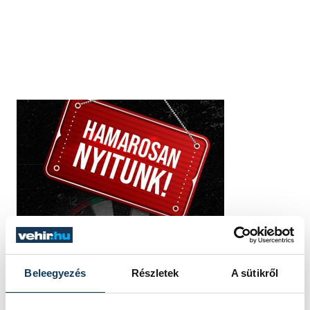
Beleegyezés
Részletek
A sütikről