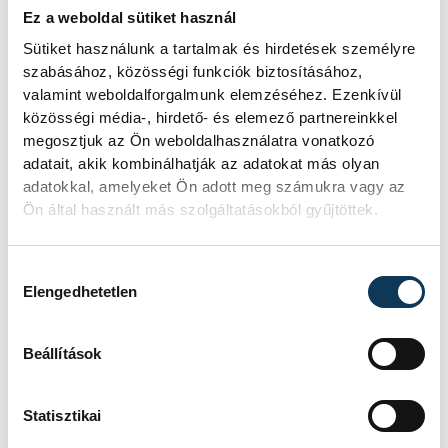
Ez a weboldal sütiket használ
Sütiket használunk a tartalmak és hirdetések személyre
szabásához, közösségi funkciók biztosításához,
valamint weboldalforgalmunk elemzéséhez. Ezenkívül
közösségi média-, hirdető- és elemező partnereinkkel
megosztjuk az Ön weboldalhasználatra vonatkozó
adatait, akik kombinálhatják az adatokat más olyan
adatokkal, amelyeket Ön adott meg számukra vagy az
Ön által használt más szolgáltatásokból gyűjtöttek.
Hozzájárulás kiválasztása
Elengedhetetlen
Beállítások
TOVÁBBI CIKKEK
KÖZÉLET
Statisztikai