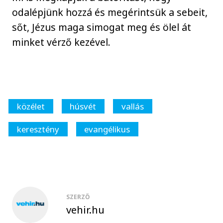
odalépjünk hozzá és megérintsük a sebeit,
sőt, Jézus maga simogat meg és ölel át
minket vérző kezével.
közélet
húsvét
vallás
keresztény
evangélikus
SZERZŐ
vehir.hu