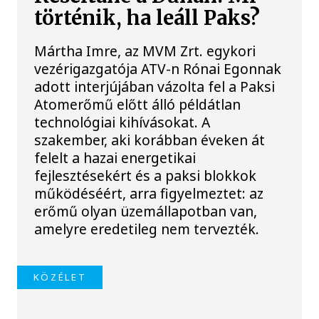
történik, ha leáll Paks?
Mártha Imre, az MVM Zrt. egykori
vezérigazgatója ATV-n Rónai Egonnak
adott interjújában vázolta fel a Paksi
Atomerőmű előtt álló példátlan
technológiai kihívásokat. A
szakember, aki korábban éveken át
felelt a hazai energetikai
fejlesztésekért és a paksi blokkok
működéséért, arra figyelmeztet: az
erőmű olyan üzemállapotban van,
amelyre eredetileg nem tervezték.
KÖZÉLET