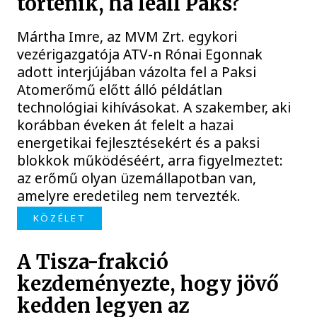
történik, ha leáll Paks?
Mártha Imre, az MVM Zrt. egykori
vezérigazgatója ATV-n Rónai Egonnak
adott interjújában vázolta fel a Paksi
Atomerőmű előtt álló példátlan
technológiai kihívásokat. A szakember, aki
korábban éveken át felelt a hazai
energetikai fejlesztésekért és a paksi
blokkok működéséért, arra figyelmeztet:
az erőmű olyan üzemállapotban van,
amelyre eredetileg nem tervezték.
KÖZÉLET
A Tisza-frakció
kezdeményezte, hogy jövő
kedden legyen az