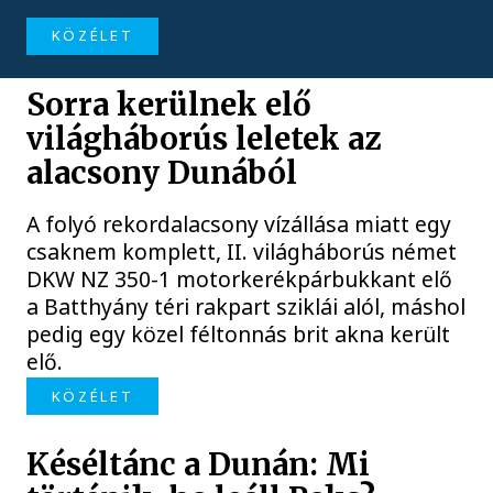
KÖZÉLET
Sorra kerülnek elő
világháborús leletek az
alacsony Dunából
A folyó rekordalacsony vízállása miatt egy
csaknem komplett, II. világháborús német
DKW NZ 350-1 motorkerékpárbukkant elő
a Batthyány téri rakpart sziklái alól, máshol
pedig egy közel féltonnás brit akna került
elő.
KÖZÉLET
Késéltánc a Dunán: Mi