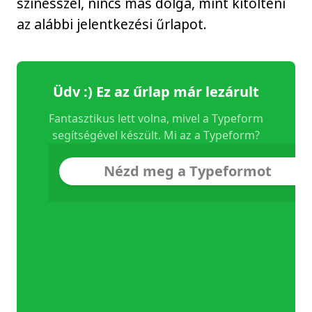
színésszel, nincs más dolga, mint kitölteni
az alábbi jelentkezési űrlapot.