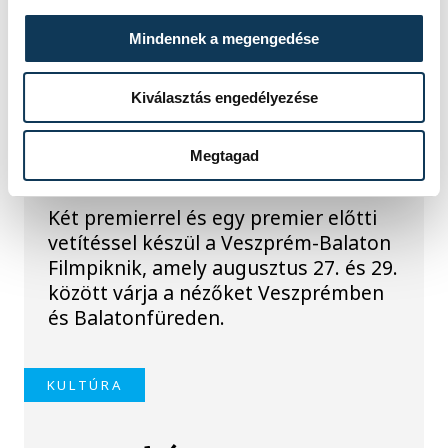
TOVÁBBI CIKKEK
KULTÚRA
Mindennek a megengedése
Kiválasztás engedélyezése
Filmpremierek a
Veszprém-Balaton
Megtagad
Filmpikniken
Két premierrel és egy premier előtti
vetítéssel készül a Veszprém-Balaton
Filmpiknik, amely augusztus 27. és 29.
között várja a nézőket Veszprémben
és Balatonfüreden.
KULTÚRA