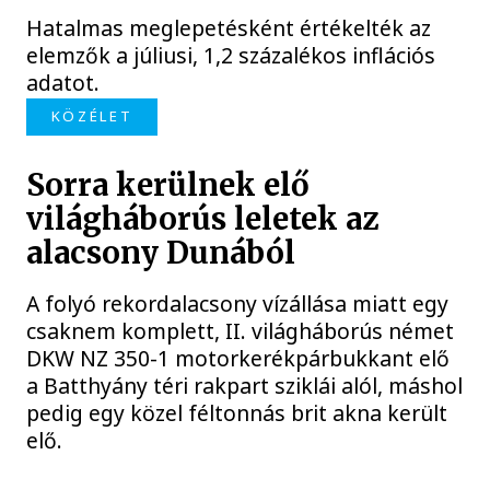
Hatalmas meglepetésként értékelték az
elemzők a júliusi, 1,2 százalékos inflációs
adatot.
KÖZÉLET
Sorra kerülnek elő
világháborús leletek az
alacsony Dunából
A folyó rekordalacsony vízállása miatt egy
csaknem komplett, II. világháborús német
DKW NZ 350-1 motorkerékpárbukkant elő
a Batthyány téri rakpart sziklái alól, máshol
pedig egy közel féltonnás brit akna került
elő.