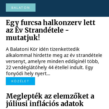
BALATON
Egy furcsa halkonzerv lett
az Év Strandétele -
mutatjuk!
A Balatoni Kör idén tizenkettedik
alkalommal hirdette meg az év strandétele
versenyt, amelyre minden eddiginél több,
22 vendéglátóhely 44 étellel indult. Egy
fonyódi hely nyert...
KÖZÉLET
Meglepték az elemzőket a
júliusi inflációs adatok