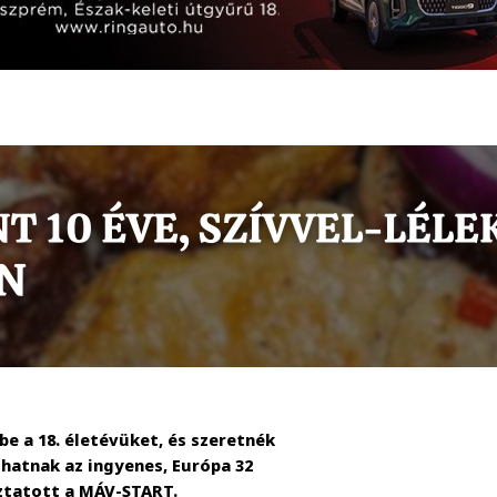
 be a 18. életévüket, és szeretnék
álhatnak az ingyenes, Európa 32
oztatott a MÁV-START.