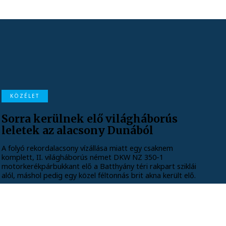
KÖZÉLET
Sorra kerülnek elő világháborús
leletek az alacsony Dunából
A folyó rekordalacsony vízállása miatt egy csaknem
komplett, II. világháborús német DKW NZ 350-1
motorkerékpárbukkant elő a Batthyány téri rakpart sziklái
alól, máshol pedig egy közel féltonnás brit akna került elő.