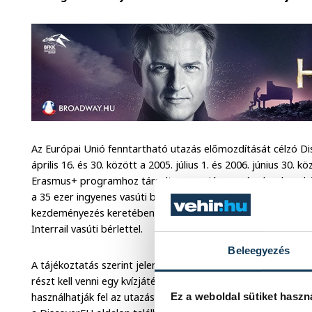
Az Európai Unió fenntartható utazás előmozdítását célzó 
április 16. és 30. között a 2005. július 1. és 2006. június 30. 
Erasmus+ programhoz társult nem uniós országok valamelyik
a 35 ezer ingyenes vasúti bérlet egyikére. A hetedik éve re
kezdeményezés keretében eddig összesen már több százezer
Interrail vasúti bérlettel.
Beleegyezés
A tájékoztatás szerint jelentkezni az Európai Ifjúsági Portálo
részt kell venni egy kvízjátékban. A szerencsés pályázók idén
használhatják fel az utazási igazolványukat, és legfeljebb 3
Ez a weboldal sütiket haszn