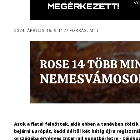
2024. ÁPRILIS 16. 9:11
//
FORRÁS: MTI
Azok a fiatal felnőttek, akik ebben a tanévben töltik
bejárni Európát, kedd déltől két hétig újra regisztr
országába érvényes Interrail vonatbérletre - tájék