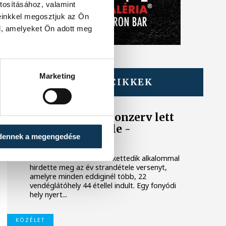
tosításához, valamint
einkkel megosztjuk az Ön
l, amelyeket Ön adott meg
Marketing
TOVÁBBI CIKKEK
BALATON
Egy furcsa halkonzerv lett
az Év Strandétele -
dennek a megengedése
mutatjuk!
A Balatoni Kör idén tizenkettedik alkalommal
hirdette meg az év strandétele versenyt,
amelyre minden eddiginél több, 22
vendéglátóhely 44 étellel indult. Egy fonyódi
hely nyert...
KÖZÉLET