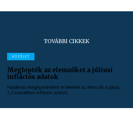
TOVÁBBI CIKKEK
KÖZÉLET
Meglepték az elemzőket a júliusi
inflációs adatok
Hatalmas meglepetésként értékelték az elemzők a júliusi,
1,2 százalékos inflációs adatot.