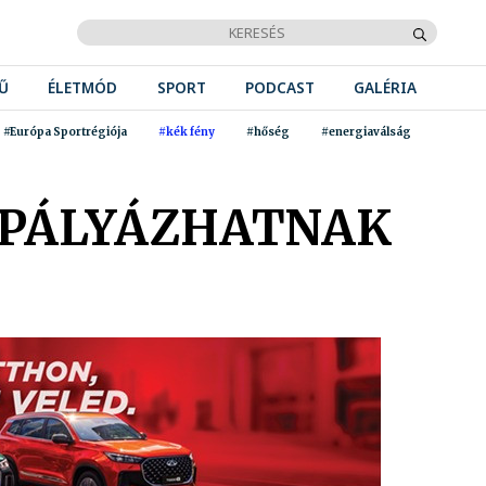
Ű
ÉLETMÓD
SPORT
PODCAST
GALÉRIA
#Európa Sportrégiója
#kék fény
#hőség
#energiaválság
 PÁLYÁZHATNAK