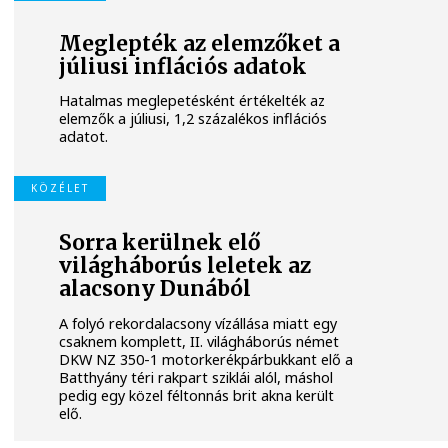
Meglepték az elemzőket a
júliusi inflációs adatok
Hatalmas meglepetésként értékelték az
elemzők a júliusi, 1,2 százalékos inflációs
adatot.
KÖZÉLET
Sorra kerülnek elő
világháborús leletek az
alacsony Dunából
A folyó rekordalacsony vízállása miatt egy
csaknem komplett, II. világháborús német
DKW NZ 350-1 motorkerékpárbukkant elő a
Batthyány téri rakpart sziklái alól, máshol
pedig egy közel féltonnás brit akna került
elő.