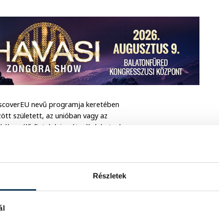
DiscoverEU nevű programja keretében
között született, az unióban vagy az
ében élő fiatalok ismét pályázhatnak
ndkívüli népszerűségnek örvendő
 európai fiatal utazhatta be Európát
Részletek
n lehet, ahol a regisztrációt követően
 július 1. és 2025. szeptember 30. között
0 napig lehetnek úton. Bővebb információ
ál