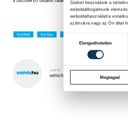
a DiscoverEU oldalon található:
https://youth.europa.eu/dis
Sütiket használunk a tartal
weboldalforgalmunk elemzésé
weboldalhasználatra vonatko
számukra vagy az Ön által ha
közélet
Európa
vonat
Hozzájárulás kiválasztása
Elengedhetetlen
SZERZŐ
vehir.hu
Megtagad