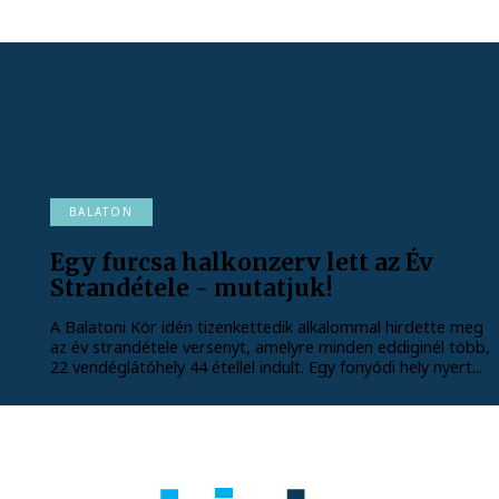
BALATON
Egy furcsa halkonzerv lett az Év
Strandétele - mutatjuk!
A Balatoni Kör idén tizenkettedik alkalommal hirdette meg
az év strandétele versenyt, amelyre minden eddiginél több,
22 vendéglátóhely 44 étellel indult. Egy fonyódi hely nyert...