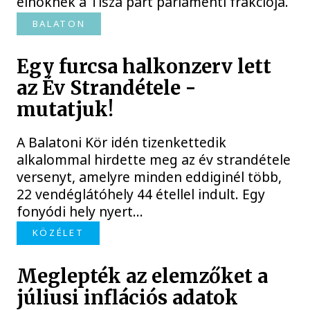
elnöknek a Tisza párt parlamenti frakciója.
BALATON
Egy furcsa halkonzerv lett
az Év Strandétele -
mutatjuk!
A Balatoni Kör idén tizenkettedik
alkalommal hirdette meg az év strandétele
versenyt, amelyre minden eddiginél több,
22 vendéglátóhely 44 étellel indult. Egy
fonyódi hely nyert...
KÖZÉLET
Meglepték az elemzőket a
júliusi inflációs adatok