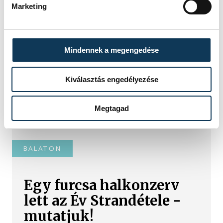
Marketing
Baka Andrást jelöli
államfőnek a Tisza
parlamenti frakciója
Mindennek a megengedése
Baka Andrást, a Legfelsőbb Bíróság
Kiválasztás engedélyezése
korábbi elnökét jelöli köztársasági
elnöknek a Tisza párt parlamenti
Megtagad
frakciója.
BALATON
Egy furcsa halkonzerv
lett az Év Strandétele -
mutatjuk!