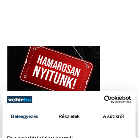
Beleegyezés
Részletek
A sütikről