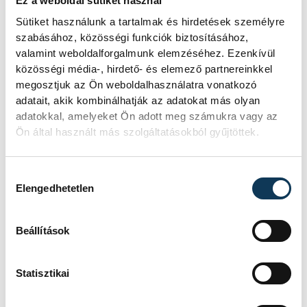
Ez a weboldal sütiket használ
Sütiket használunk a tartalmak és hirdetések személyre
szabásához, közösségi funkciók biztosításához,
valamint weboldalforgalmunk elemzéséhez. Ezenkívül
közösségi média-, hirdető- és elemező partnereinkkel
megosztjuk az Ön weboldalhasználatra vonatkozó
adatait, akik kombinálhatják az adatokat más olyan
adatokkal, amelyeket Ön adott meg számukra vagy az
Ön által használt más szolgáltatásokból gyűjtöttek.
Hozzájárulás kiválasztása
Elengedhetetlen
Beállítások
TOVÁBBI CIKKEK
Statisztikai
KÖZÉLET