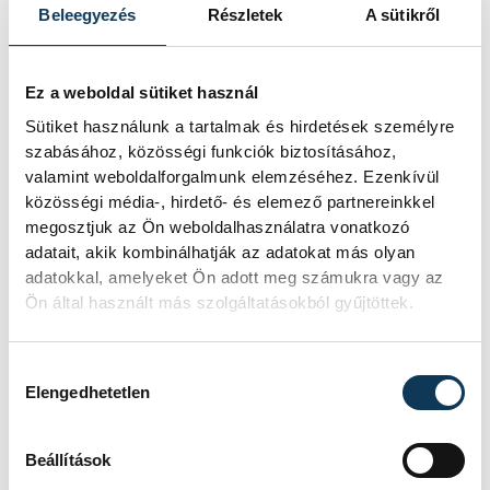
Beleegyezés
Részletek
A sütikről
Ez a weboldal sütiket használ
Sütiket használunk a tartalmak és hirdetések személyre
szabásához, közösségi funkciók biztosításához,
valamint weboldalforgalmunk elemzéséhez. Ezenkívül
közösségi média-, hirdető- és elemező partnereinkkel
megosztjuk az Ön weboldalhasználatra vonatkozó
adatait, akik kombinálhatják az adatokat más olyan
Az ünnepségen több az énekes
adatokkal, amelyeket Ön adott meg számukra vagy az
Ön által használt más szolgáltatásokból gyűjtöttek.
kulturbetétek között dr. Kristóf Mihályné,
korábbi elnök felidézte a megalapítás óta
eltelt időt és eddigi eredményeiket. Kitért
Hozzájárulás kiválasztása
Elengedhetetlen
az ösztöndíjprogramjukra, amivel a
Pannon Egyetem tehetséges hölgy
Beállítások
hallgatóit segítik, az összművészeti