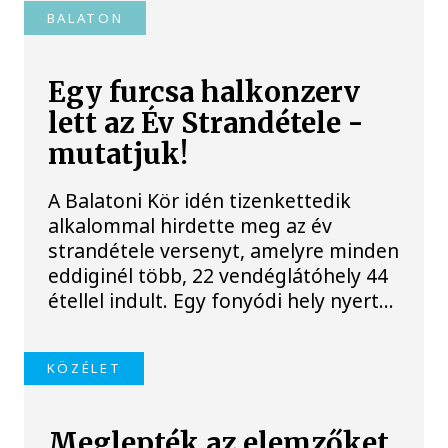
BALATON
Egy furcsa halkonzerv
lett az Év Strandétele -
mutatjuk!
A Balatoni Kör idén tizenkettedik
alkalommal hirdette meg az év
strandétele versenyt, amelyre minden
eddiginél több, 22 vendéglátóhely 44
étellel indult. Egy fonyódi hely nyert...
KÖZÉLET
Meglepték az elemzőket