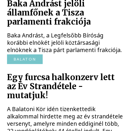
Baka Andrást jelöli
államfőnek a Tisza
parlamenti frakciója
Baka Andrást, a Legfelsőbb Bíróság
korábbi elnökét jelöli köztársasági
elnöknek a Tisza párt parlamenti frakciója.
BALATON
Egy furcsa halkonzerv lett
az Év Strandétele -
mutatjuk!
A Balatoni Kör idén tizenkettedik
alkalommal hirdette meg az év strandétele
versenyt, amelyre minden eddiginél több,
22 vendéglátóhely 44 étellel indult. Egy