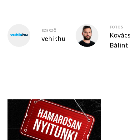
FOTÓS
SZERZŐ
Kovács
vehir.hu
Bálint