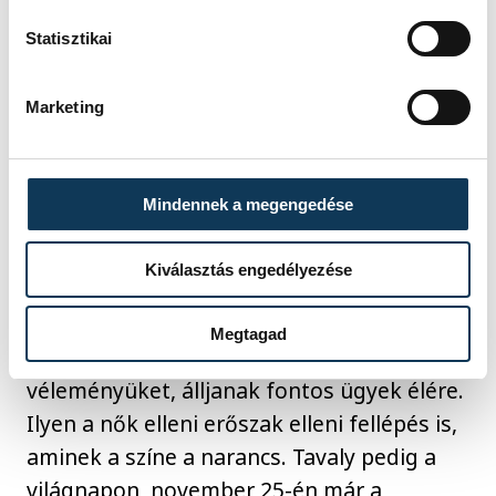
rendezvénysorozatukat, amelyen helyben
Statisztikai
élő alkotó nők művészi munkáit állítják ki,
valamint a már említett adventi koncertre
Marketing
is kitért, aminek a bevételét jótékony
célokra szokták fordítani.
Mindennek a megengedése
Azt is kihangsúlyozta, hogy bár a ZONTA
alapvetően politikamentes szervezet az
Kiválasztás engedélyezése
egész világon, elhivatottak abban, hogy
támogassák a nőket, hogy vállaljanak
Megtagad
szerepet a közéletben, mondják el
véleményüket, álljanak fontos ügyek élére.
Ilyen a nők elleni erőszak elleni fellépés is,
aminek a színe a narancs. Tavaly pedig a
világnapon, november 25-én már a