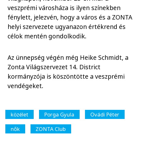
veszprémi városháza is ilyen színekben
fénylett, jelezvén, hogy a város és a ZONTA
helyi szervezete ugyanazon értékrend és
célok mentén gondolkodik.
Az ünnepség végén még Heike Schmidt, a
Zonta Világszervezet 14. District
kormányzója is köszöntötte a veszprémi
vendégeket.
közélet
Porga Gyula
Ovádi Péter
nők
ZONTA Club