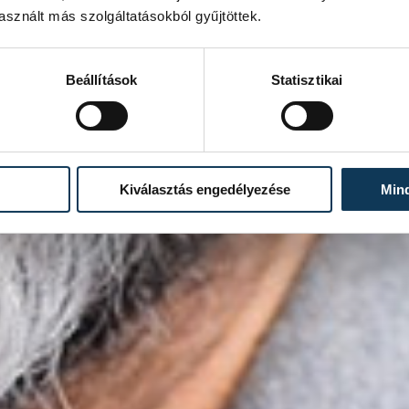
sznált más szolgáltatásokból gyűjtöttek.
Beállítások
Statisztikai
Kiválasztás engedélyezése
Min