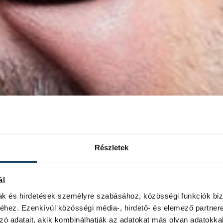
Részletek
ál
mak és hirdetések személyre szabásához, közösségi funkciók biz
hez. Ezenkívül közösségi média-, hirdető- és elemező partner
zó adatait, akik kombinálhatják az adatokat más olyan adatokka