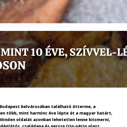
 Budapest belvárosában található étterme, a
zen több, mint harminc éve lépte át a magyar határt,
Minden oldalát azonban lehetetlen lenne kiismerni,
églátós, családapa és persze ízig-vérig olasz,