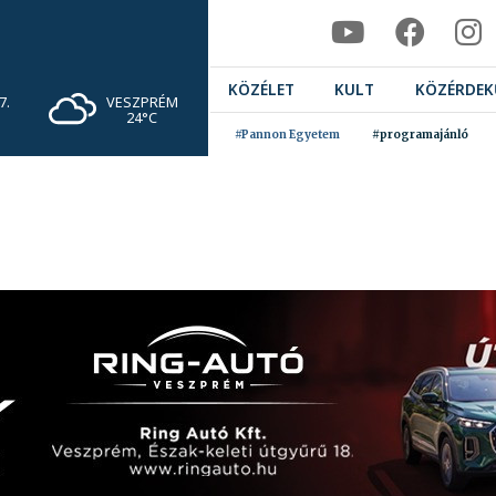
KÖZÉLET
KULT
KÖZÉRDEK
VESZPRÉM
7.
24°C
#Pannon Egyetem
#programajánló