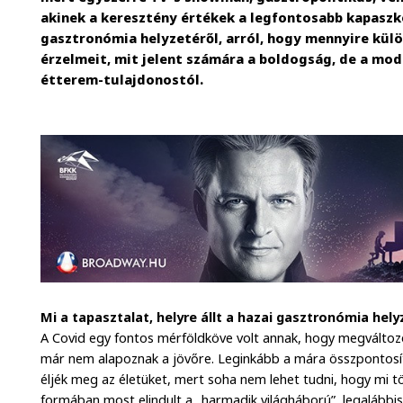
akinek a keresztény értékek a legfontosabb kapaszk
gasztronómia helyzetéről, arról, hogy mennyire kül
érzelmeit, mit jelent számára a boldogság, de a mod
étterem-tulajdonostól.
Mi a tapasztalat, helyre állt a hazai gasztronómia hel
A Covid egy fontos mérföldköve volt annak, hogy megválto
már nem alapoznak a jövőre. Leginkább a mára összpontosi
éljék meg az életüket, mert soha nem lehet tudni, hogy mi to
formában most elindult a „harmadik világháború”, legalábbi