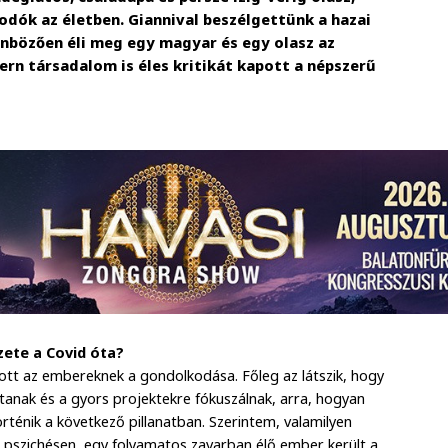
odók az életben. Giannival beszélgettünk a hazai
önbözően éli meg egy magyar és egy olasz az
ern társadalom is éles kritikát kapott a népszerű
yzete a Covid óta?
zott az embereknek a gondolkodása. Főleg az látszik, hogy
́tanak és a gyors projektekre fókuszálnak, arra, hogyan
̈rténik a következő pillanatban. Szerintem, valamilyen
s pszichésen, egy folyamatos zavarban élő ember került a