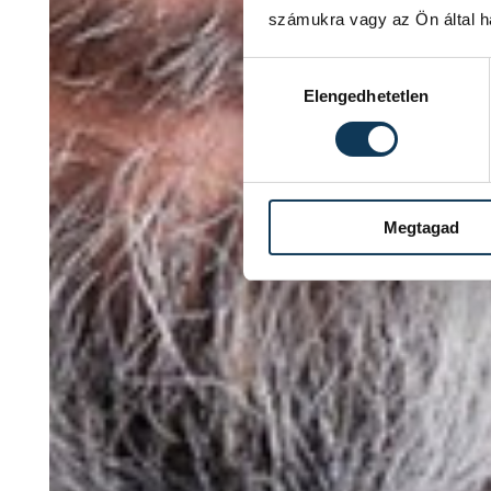
számukra vagy az Ön által ha
Hozzájárulás kiválasztása
Elengedhetetlen
Megtagad