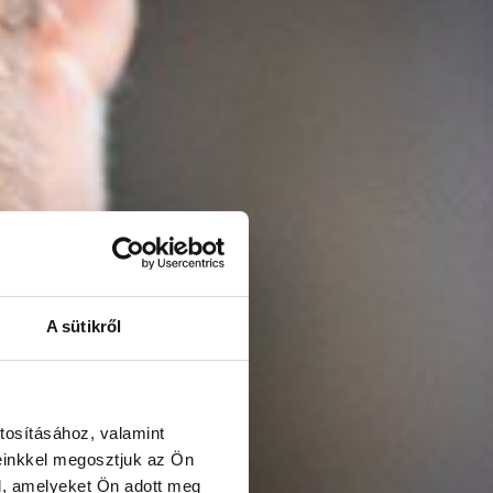
A sütikről
tosításához, valamint
einkkel megosztjuk az Ön
l, amelyeket Ön adott meg