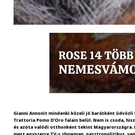
Gianni Annonit mindenki közeli jó barátként üdvözli
Trattoria Pomo D'Oro falain belül. Nem is csoda, his
és azóta valódi otthonként tekint Magyarországra. 
mert egyszerre TV-s showman, gasztropolitikus, vend