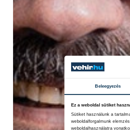
Beleegyezés
Ez a weboldal sütiket haszn
Sütiket használunk a tartal
weboldalforgalmunk elemzésé
weboldalhasználatra vonatko