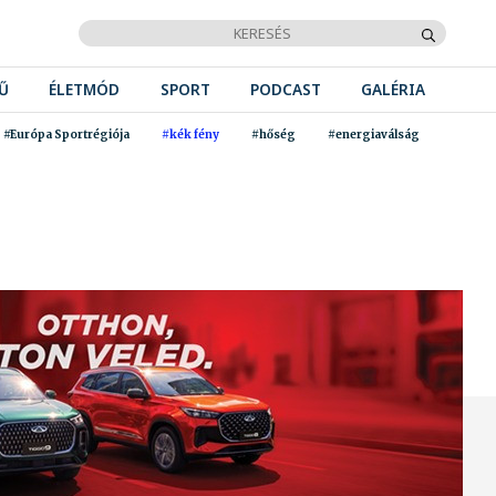
Ű
ÉLETMÓD
SPORT
PODCAST
GALÉRIA
#Európa Sportrégiója
#kék fény
#hőség
#energiaválság