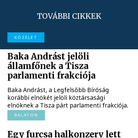
TOVÁBBI CIKKEK
KÖZÉLET
Baka Andrást jelöli
államfőnek a Tisza
parlamenti frakciója
Baka Andrást, a Legfelsőbb Bíróság
korábbi elnökét jelöli köztársasági
elnöknek a Tisza párt parlamenti frakciója.
BALATON
Egy furcsa halkonzerv lett