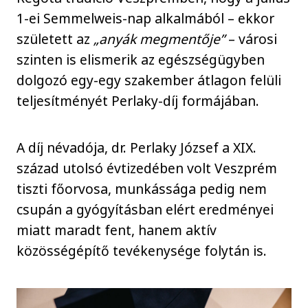
1-ei Semmelweis-nap alkalmából – ekkor
született az
„anyák megmentője”
– városi
szinten is elismerik az egészségügyben
dolgozó egy-egy szakember átlagon felüli
teljesítményét Perlaky-díj formájában.
A díj névadója, dr. Perlaky József a XIX.
század utolsó évtizedében volt Veszprém
tiszti főorvosa, munkássága pedig nem
csupán a gyógyításban elért eredményei
miatt maradt fent, hanem aktív
közösségépítő tevékenysége folytán is.