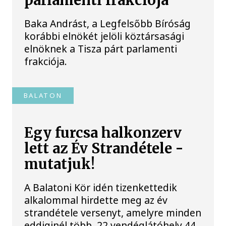
parlamenti frakciója
Baka Andrást, a Legfelsőbb Bíróság
korábbi elnökét jelöli köztársasági
elnöknek a Tisza párt parlamenti
frakciója.
BALATON
Egy furcsa halkonzerv
lett az Év Strandétele -
mutatjuk!
A Balatoni Kör idén tizenkettedik
alkalommal hirdette meg az év
strandétele versenyt, amelyre minden
eddiginél több, 22 vendéglátóhely 44