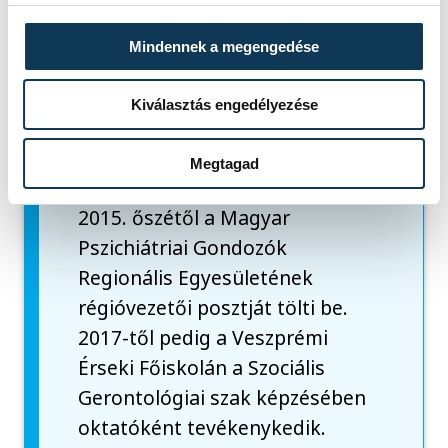
Szakorvosi feladatai mellett
társadalmi feladatokat is ellát.
Mindennek a megengedése
A Magyar Pszichiátriai Társaság
főtitkár-helyetteseként a
Kiválasztás engedélyezése
járóbeteg-szakellátási
érdekeket képviseli a
Megtagad
szervezeten belül, továbbá
2015. őszétől a Magyar
Pszichiátriai Gondozók
Regionális Egyesületének
régióvezetői posztját tölti be.
2017-től pedig a Veszprémi
Érseki Főiskolán a Szociális
Gerontológiai szak képzésében
oktatóként tevékenykedik.