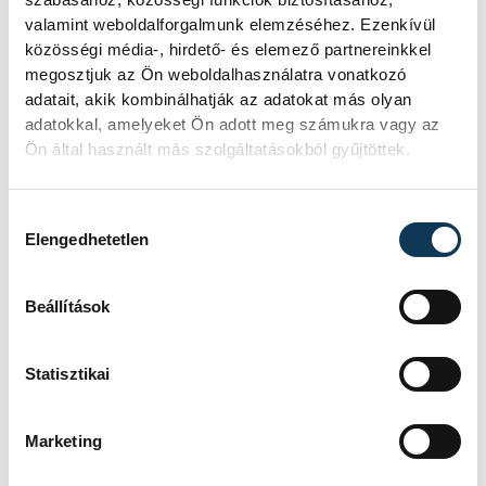
létrehozását tette lehetővé.
valamint weboldalforgalmunk elemzéséhez. Ezenkívül
Dr. Englert Tímea munkáját
közösségi média-, hirdető- és elemező partnereinkkel
felelősségteljesen,
megosztjuk az Ön weboldalhasználatra vonatkozó
áldozatkészen, nagy szakmai
adatait, akik kombinálhatják az adatokat más olyan
adatokkal, amelyeket Ön adott meg számukra vagy az
alázattal és hozzáértéssel végzi.
Ön által használt más szolgáltatásokból gyűjtöttek.
Tevékenységét mindig a
betegek iránti odaadás,
Hozzájárulás kiválasztása
valamint türelem jellemzi.
Elengedhetetlen
Segítőkészsége és közvetlen
személyisége szeretetet és
Beállítások
tiszteletet vált ki az
ellátottakból, hozzátartozókból
Statisztikai
és dolgozókból.
Elkötelezettsége, tudásvágya,
Marketing
alapossága példaértékű.