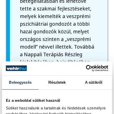
betegellátásban és lehetővé
tette a szakmai fejlesztéseket,
melyek kiemelték a veszprémi
pszichiátriai gondozót a többi
hazai gondozók közül, melyet
országos szinten a „veszprémi
modell” névvel illettek. Továbbá
a Nappali Terápiás Részleg
kialakításában, beindításában,
szakmai programjának
fejlesztésében is aktívan részt
Beleegyezés
Részletek
A sütikről
vett, amely Magyarországon
egyedülálló szociális ellátással
integrált pszichiátriai
Ez a weboldal sütiket használ
járóbeteg-szakellátási rendszer
Sütiket használunk a tartalmak és hirdetések személyre
szabásához, közösségi funkciók biztosításához,