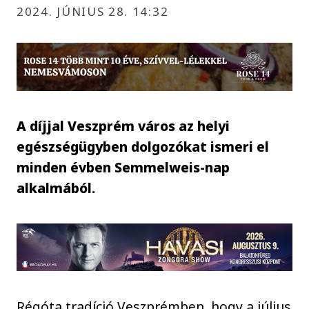
2024. JÚNIUS 28. 14:32
A díjjal Veszprém város az helyi
egészségügyben dolgozókat ismeri el
minden évben Semmelweis-nap
alkalmából.
Régóta tradíció Veszprémben, hogy a július