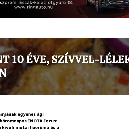
amjának egyenes ági
a háromnapos INOTA Focus:
kívüli inotai hőerőmű és a