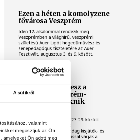
Ezen a héten a komolyzene
fővárosa Veszprém
Idén 12. alkalommal rendezik meg
Veszprémben a világhírű, veszprémi
születésű Auer Lipót hegedűművész és
zenepedagógus tiszteletére az Auer
Fesztivált, augusztus 3. és 9. között.
KULTÚRA
Osvárt Andrea lesz a
A sütikről
megújult Veszprém-
Balaton Filmpiknik
házigazdája
A Filmpikniken augusztus 27-29. között
tosításához, valamint
csaknem hatvan játék- és
einkkel megosztjuk az Ön
dokumentumfilmmel, gazdag kisjáték- és
animációs filmes válogatással várják a
l, amelyeket Ön adott meg