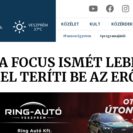
KÖZÉLET
KULT
KÖZÉRDEK
VESZPRÉM
6.
37°C
#Pannon Egyetem
#programajánló
A FOCUS ISMÉT LEB
L TERÍTI BE AZ E