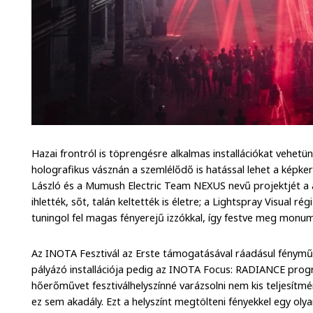
Hazai frontról is töprengésre alkalmas installációkat vehe
holografikus vásznán a szemlélődő is hatással lehet a képke
László és a Mumush Electric Team NEXUS nevű projektjét a 
ihlették, sőt, talán keltették is életre; a Lightspray Visual rég
tuningol fel magas fényerejű izzókkal, így festve meg monume
Az INOTA Fesztivál az Erste támogatásával ráadásul fényműv
pályázó installációja pedig az INOTA Focus: RADIANCE prog
hőerőművet fesztiválhelyszínné varázsolni nem kis teljesítmé
ez sem akadály. Ezt a helyszínt megtölteni fényekkel egy ol