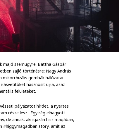
tünk majd szemügyre. Battha Gáspár
retben zajló történésre; Nagy András
a mikorrhizális gombák hálózatai
i írásvetítőket hasznosít újra, azaz
ntális felületeket.
észeti pályázatot hirdet, a nyertes
ram része lesz. Egy rég elhagyott
ny, de annak, aki igazán hisz magában,
yan #higgymagadban story, amit az