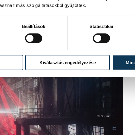
sznált más szolgáltatásokból gyűjtöttek.
 Amsterdam Dance Event, a Paris Fashion
Beállítások
Statisztikai
Kiválasztás engedélyezése
Min