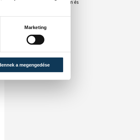
közönséget Veszprémben és
Balatonfüreden.
Marketing
dennek a megengedése