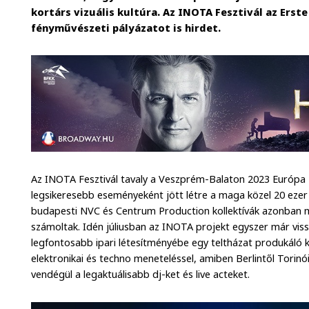
kortárs vizuális kultúra. Az INOTA Fesztivál az Ers
fényművészeti pályázatot is hirdet.
Az INOTA Fesztivál tavaly a Veszprém-Balaton 2023 Európa 
legsikeresebb eseményeként jött létre a maga közel 20 ezer 
budapesti NVC és Centrum Production kollektívák azonban 
számoltak. Idén júliusban az INOTA projekt egyszer már vissz
legfontosabb ipari létesítményébe egy teltházat produkáló ké
elektronikai és techno meneteléssel, amiben Berlintől Torinói
vendégül a legaktuálisabb dj-ket és live acteket.