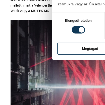
számukra vagy az Ön által ha
mellett, mint a Velencei Biennálé, a Dark Matter Berlin, az
Week vagy a MUTEK MX.
Hozzájárulás kiválasztása
Elengedhetetlen
Megtagad