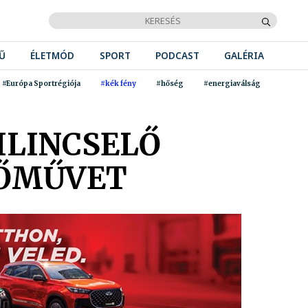
Ű
ÉLETMÓD
SPORT
PODCAST
GALÉRIA
#Európa Sportrégiója
#kék fény
#hőség
#energiaválság
ILINCSELŐ
RŐMŰVET