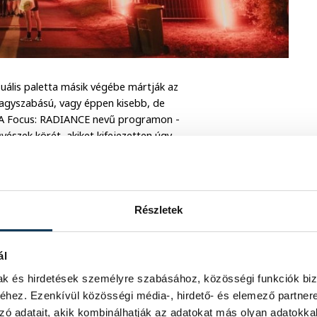
uális paletta másik végébe mártják az
 nagyszabású, vagy éppen kisebb, de
OTA Focus: RADIANCE nevű programon -
vészek körét, akiket kifejezetten úgy
átványos rozsdaövezetet
 jövőfilozófiák
Részletek
ójának mozgó pengéit például a Nap
ál
a hűtőtornyok belsejét béleli ki vakító
mak és hirdetések személyre szabásához, közösségi funkciók biz
ció egy magasabb rendű formáját idézi
hez. Ezenkívül közösségi média-, hirdető- és elemező partner
e velünk lesz a számos művészeti ágat
zó adatait, akik kombinálhatják az adatokat más olyan adatokka
esztiválok után állít ki Várpalota