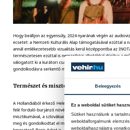
Hogy beálljon az egyensúly, 2024 nyarának végén az audioviz
ecsetet: a Nemzeti Kulturális Alap támogatásával ezúttal a
annál emlékezetesebb vizualitás kerül középpontba az IN
természetesen ezúttal is nemzetközi alkotókkal dúsítva a mű
válogatott ki a kurátori csapat, hogy a már önmagában is l
gondolkodásra serkentő művek lepjék el.
Természet és misztérium, jelen-élmények és
Beleegyezés
A Hollandiából érkező Helen Blanken HELIOTROPE installáci
Ez a weboldal sütiket haszn
felé forduló-burjánzó növények ihlették, a barceloniai MAREO 
Sütiket használunk a tartal
misztikumával, a szlovákiai AUSGANG Studio pedig az evolú
weboldalforgalmunk elemzésé
meg és gondolkodtat el minket a nem túl távoli jövőnkről. D
weboldalhasználatra vonatko
keresztező Boris Acket is, aki olyan jelentős intézmények és f