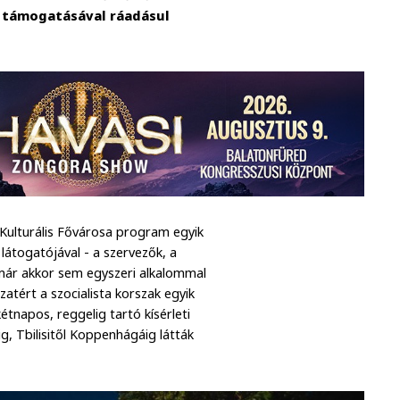
te támogatásával ráadásul
Kulturális Fővárosa program egyik
látogatójával - a szervezők, a
már akkor sem egyszeri alkalommal
atért a szocialista korszak egyik
tnapos, reggelig tartó kísérleti
g, Tbilisitől Koppenhágáig látták