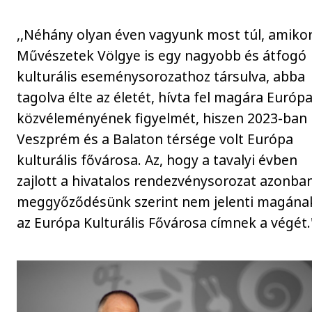
,,Néhány olyan éven vagyunk most túl, amikor
Művészetek Völgye is egy nagyobb és átfogó
kulturális eseménysorozathoz társulva, abba
tagolva élte az életét, hívta fel magára Európ
közvéleményének figyelmét, hiszen 2023-ban
Veszprém és a Balaton térsége volt Európa
kulturális fővárosa. Az, hogy a tavalyi évben
zajlott a hivatalos rendezvénysorozat azonba
meggyőződésünk szerint nem jelenti magána
az Európa Kulturális Fővárosa címnek a végét