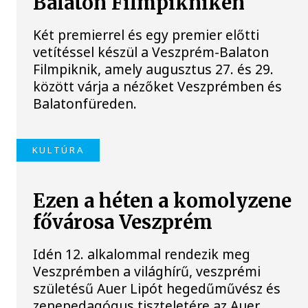
Balaton Filmpikniken
Két premierrel és egy premier előtti
vetítéssel készül a Veszprém-Balaton
Filmpiknik, amely augusztus 27. és 29.
között várja a nézőket Veszprémben és
Balatonfüreden.
KULTÚRA
Ezen a héten a komolyzene
fővárosa Veszprém
Idén 12. alkalommal rendezik meg
Veszprémben a világhírű, veszprémi
születésű Auer Lipót hegedűművész és
zenepedagógus tiszteletére az Auer