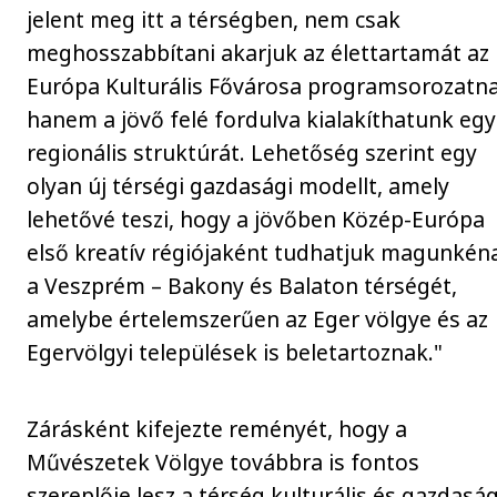
jelent meg itt a térségben, nem csak
meghosszabbítani akarjuk az élettartamát az
Európa Kulturális Fővárosa programsorozatna
hanem a jövő felé fordulva kialakíthatunk egy
regionális struktúrát. Lehetőség szerint egy
olyan új térségi gazdasági modellt, amely
lehetővé teszi, hogy a jövőben Közép-Európa
első kreatív régiójaként tudhatjuk magunkén
a Veszprém – Bakony és Balaton térségét,
amelybe értelemszerűen az Eger völgye és az
Egervölgyi települések is beletartoznak."
Zárásként kifejezte reményét, hogy a
Művészetek Völgye továbbra is fontos
szereplője lesz a térség kulturális és gazdaság