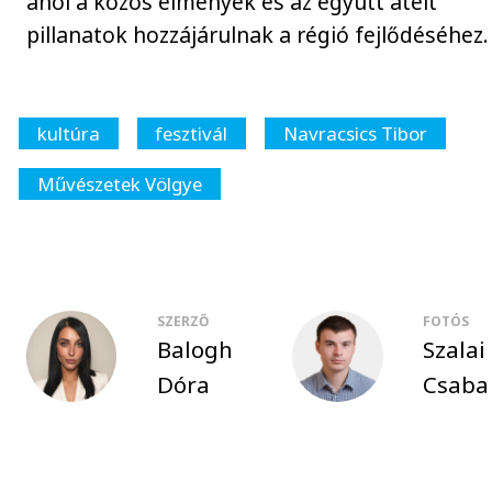
ahol a közös élmények és az együtt átélt
pillanatok hozzájárulnak a régió fejlődéséhez.
kultúra
fesztivál
Navracsics Tibor
Művészetek Völgye
SZERZŐ
FOTÓS
Balogh
Szalai
Dóra
Csaba