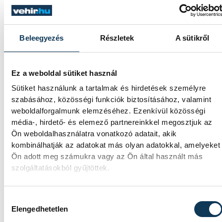
Beleegyezés
Részletek
A sütikről
Fotó: Művészetek Völgye / Fekete Tibor
Ez a weboldal sütiket használ
A Művészetek Völgye rendkívül sokszínű – maj
Sütiket használunk a tartalmak és hirdetések személyre
szabásához, közösségi funkciók biztosításához, valamint
3000 különféle - programokkal várja az
weboldalforgalmunk elemzéséhez. Ezenkívül közösségi
érdeklődőket, amelyek minden korosztály
média-, hirdető- és elemező partnereinkkel megosztjuk az
számára élvezetesek. A fesztiválon jelen vann
Ön weboldalhasználatra vonatkozó adatait, akik
kombinálhatják az adatokat más olyan adatokkal, amelyeket
színházi előadások, koncertek, irodalmi
Ön adott meg számukra vagy az Ön által használt más
beszélgetések, filmvetítések, kézműves
szolgáltatásokból gyűjtöttek.
foglalkozások, kiállítások és interaktív
műhelyek. A látogatók részt vehetnek néptán
Hozzájárulás kiválasztása
bemutatókon, hagyományőrző programokon
Elengedhetetlen