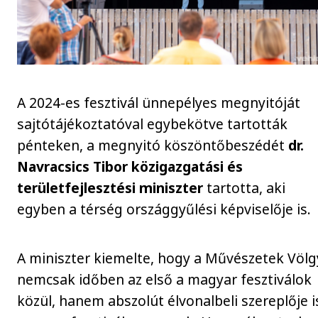
A 2024-es fesztivál ünnepélyes megnyitóját
sajtótájékoztatóval egybekötve tartották
pénteken, a megnyitó köszöntőbeszédét
dr.
Navracsics Tibor közigazgatási és
területfejlesztési miniszter
tartotta, aki
egyben a térség országgyűlési képviselője is.
A miniszter kiemelte, hogy a Művészetek Völg
nemcsak időben az első a magyar fesztiválok
közül, hanem abszolút élvonalbeli szereplője i