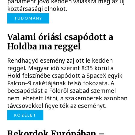
parlament jövő kedden válassza meg az új
köztársasági elnököt.
TUDOMÁNY
Valami óriási csapódott a
Holdba ma reggel
Rendhagyó esemény zajlott le kedden
reggel. Magyar idő szerint 8:35 körül a
Hold felszínébe csapódott a SpaceX egyik
Falcon–9 rakétájának felső fokozata. A
becsapódást a Földről szabad szemmel
nem lehetett látni, a szakemberek azonban
távcsövekkel figyelték az eseményt.
KÖZÉLET
Rekordok Európában –