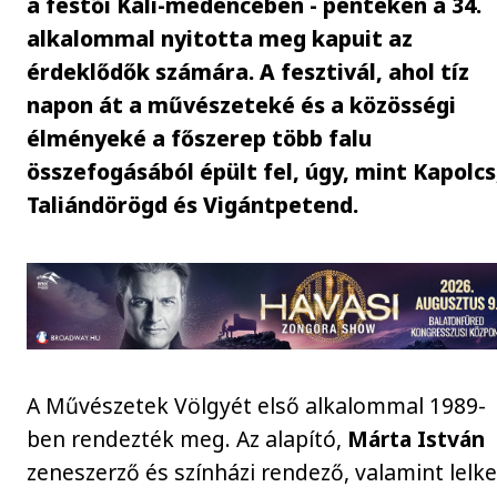
a festői Káli-medencében - pénteken a 34.
alkalommal nyitotta meg kapuit az
érdeklődők számára. A fesztivál, ahol tíz
napon át a művészeteké és a közösségi
élményeké a főszerep több falu
összefogásából épült fel, úgy, mint Kapolcs
Taliándörögd és Vigántpetend.
A Művészetek Völgyét első alkalommal 1989-
ben rendezték meg. Az alapító,
Márta István
zeneszerző és színházi rendező, valamint lelk