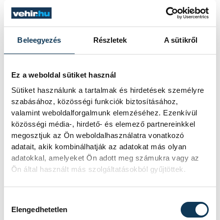
FOTÓS
SZERZŐ
Domján
vehir.hu
Attila
Beleegyezés
Részletek
A sütikről
Ez a weboldal sütiket használ
Sütiket használunk a tartalmak és hirdetések személyre
szabásához, közösségi funkciók biztosításához,
valamint weboldalforgalmunk elemzéséhez. Ezenkívül
közösségi média-, hirdető- és elemező partnereinkkel
megosztjuk az Ön weboldalhasználatra vonatkozó
TOVÁBBI CIKKEK
adatait, akik kombinálhatják az adatokat más olyan
KULTÚRA
adatokkal, amelyeket Ön adott meg számukra vagy az
Ön által használt más szolgáltatásokból gyűjtöttek.
A lelet önmagában még
Hozzájárulás kiválasztása
nem történet – Felber
Elengedhetetlen