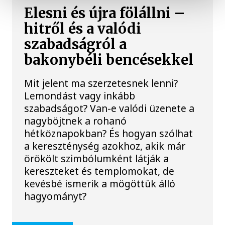
Elesni és újra fölállni –
hitről és a valódi
szabadságról a
bakonybéli bencésekkel
Mit jelent ma szerzetesnek lenni?
Lemondást vagy inkább
szabadságot? Van-e valódi üzenete a
nagyböjtnek a rohanó
hétköznapokban? És hogyan szólhat
a kereszténység azokhoz, akik már
örökölt szimbólumként látják a
kereszteket és templomokat, de
kevésbé ismerik a mögöttük álló
hagyományt?