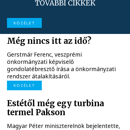
TOVÁBBI CIKKEK
KÖZÉLET
Még nincs itt az idő?
Gerstmár Ferenc, veszprémi
önkormányzati képviselő
gondolatébresztő írása a önkormányzati
rendszer átalakításáról.
KÖZÉLET
Estétől még egy turbina
termel Pakson
Magyar Péter miniszterelnök bejelentette,