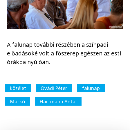
A falunap további részében a színpadi
előadásoké volt a főszerep egészen az esti
órákba nyúlóan.
közélet
Ovádi Péter
falunap
Márkó
Hartmann Antal